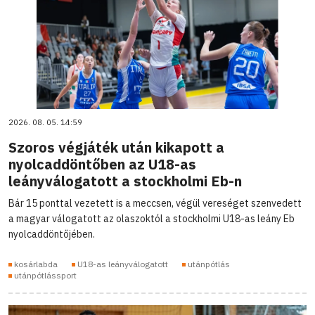
2026. 08. 05. 14:59
Szoros végjáték után kikapott a
nyolcaddöntőben az U18-as
leányválogatott a stockholmi Eb-n
Bár 15 ponttal vezetett is a meccsen, végül vereséget szenvedett
a magyar válogatott az olaszoktól a stockholmi U18-as leány Eb
nyolcaddöntőjében.
kosárlabda
U18-as leányválogatott
utánpótlás
utánpótlássport