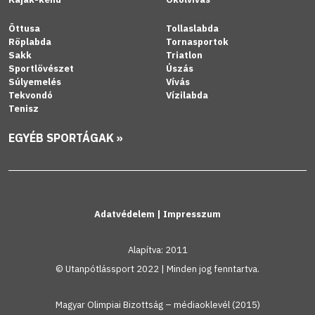
Öttusa
Tollaslabda
Röplabda
Tornasportok
Sakk
Triatlon
Sportlövészet
Úszás
Súlyemelés
Vívás
Tekvondó
Vízilabda
Tenisz
EGYÉB SPORTÁGAK »
Adatvédelem
|
Impresszum
Alapítva: 2011
© Utanpótlássport 2022 | Minden jog fenntartva.
Magyar Olimpiai Bizottság – médiaoklevél (2015)