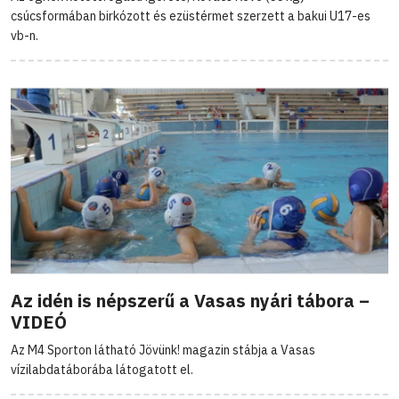
csúcsformában birkózott és ezüstérmet szerzett a bakui U17-es
vb-n.
Az idén is népszerű a Vasas nyári tábora –
VIDEÓ
Az M4 Sporton látható Jövünk! magazin stábja a Vasas
vízilabdatáborába látogatott el.