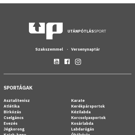
UTÁNPÓTLÁS
SPORT
Szakszemmel
Versenynaptár
SPORTÁGAK
Asztalitenisz
Karate
Atlétika
Kerékpársportok
Birkózás
Kézilabda
Cselgáncs
Korcsolyasportok
Evezés
Kosárlabda
Jégkorong
Labdarúgás
Kajak-kenu
Ökölvívás