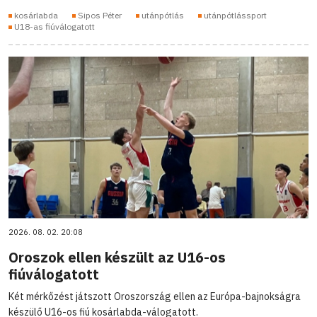
kosárlabda
Sipos Péter
utánpótlás
utánpótlássport
U18-as fiúválogatott
2026. 08. 02. 20:08
Oroszok ellen készült az U16-os
fiúválogatott
Két mérkőzést játszott Oroszország ellen az Európa-bajnokságra
készülő U16-os fiú kosárlabda-válogatott.