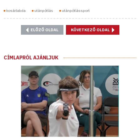
kosárlabda
utánpótlás
utánpótlássport
ELŐZŐ OLDAL
KÖVETKEZŐ OLDAL
CÍMLAPRÓL AJÁNLJUK