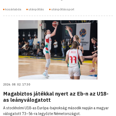
kosárlabda
utánpótlás
utánpótlássport
2026. 08. 02. 17:30
Magabiztos játékkal nyert az Eb-n az U18-
as leányválogatott
A stockholmi U18-as Európa-bajnokság második napján a magyar
válogatott 73–56-ra legyőzte Németországot.