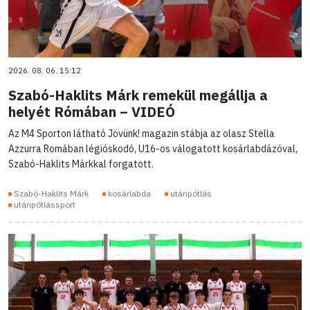
2026. 08. 06. 15:12
Szabó-Haklits Márk remekül megállja a
helyét Rómában – VIDEÓ
Az M4 Sporton látható Jövünk! magazin stábja az olasz Stella
Azzurra Romában légióskodó, U16-os válogatott kosárlabdázóval,
Szabó-Haklits Márkkal forgatott.
Szabó-Haklits Márk
kosárlabda
utánpótlás
utánpótlássport