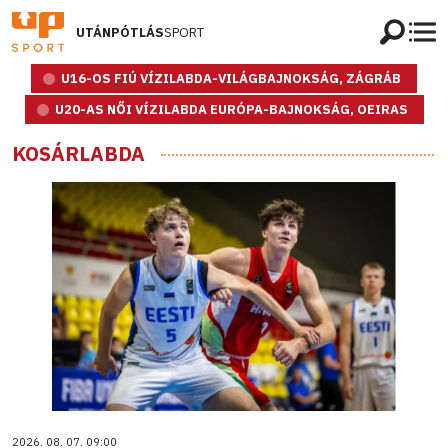
UTÁNPÓTLÁS
SPORT
U16-OS FIÚ VÍZILABDA-VILÁGBAJNOKSÁG, ZÁGRÁB
U20-AS NŐI VÍZILABDA EURÓPA-BAJNOKSÁG, OEIRAS
KOSÁRLABDA
2026. 08. 07. 09:00