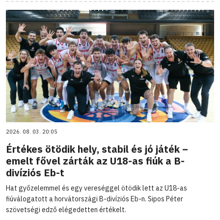
2026. 08. 03. 20:05
Értékes ötödik hely, stabil és jó játék –
emelt fővel zárták az U18-as fiúk a B-
divíziós Eb-t
Hat győzelemmel és egy vereséggel ötödik lett az U18-as
fiúválogatott a horvátországi B-divíziós Eb-n. Sipos Péter
szövetségi edző elégedetten értékelt.