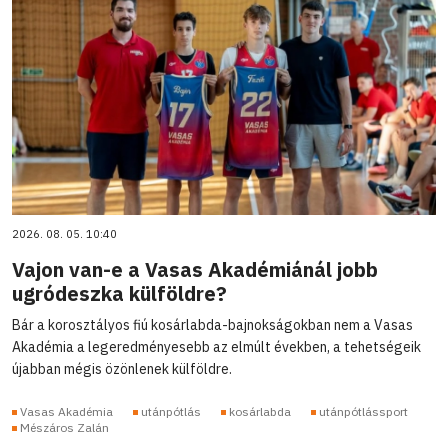
2026. 08. 05. 10:40
Vajon van-e a Vasas Akadémiánál jobb
ugródeszka külföldre?
Bár a korosztályos fiú kosárlabda-bajnokságokban nem a Vasas
Akadémia a legeredményesebb az elmúlt években, a tehetségeik
újabban mégis özönlenek külföldre.
Vasas Akadémia
utánpótlás
kosárlabda
utánpótlássport
Mészáros Zalán