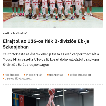
2026. 08. 05. 18:14
Elrajtol az U16-os fiúk B-divíziós Eb-je
Szkopjéban
Csütörtök este az észtek ellen játssza az első csoportmeccsét a
Moosz Milán vezette U16-os fiú kosárlabda-válogatott a szkopjei
B-dívíziós Európa-bajnokságon.
kosárlabda
Moosz Milán
utánpótlás
utánpótlássport
U16-os fiúválogatott