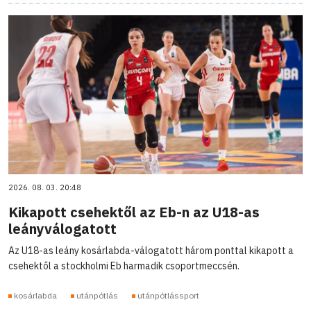
2026. 08. 03. 20:48
Kikapott csehektől az Eb-n az U18-as
leányválogatott
Az U18-as leány kosárlabda-válogatott három ponttal kikapott a
csehektől a stockholmi Eb harmadik csoportmeccsén.
kosárlabda
utánpótlás
utánpótlássport