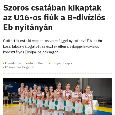
Szoros csatában kikaptak
az U16-os fiúk a B-divíziós
Eb nyitányán
Csütörtök este kilencpontos vereséggel nyitott az U16-os fiú
kosárlabda-válogatott az észtek ellen a szkopjei B-divíziós
korosztályos Európa-bajnokságon.
kosárlabda
utánpótlás
utánpótlássport
U16-os fiúválogatott