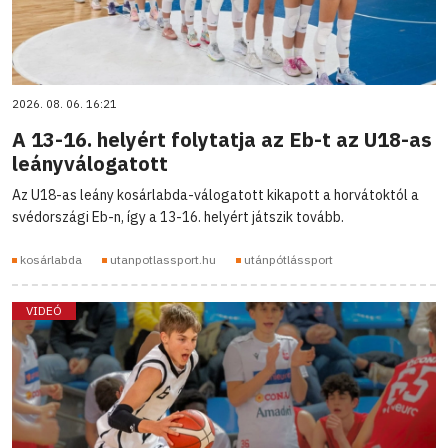
2026. 08. 06. 16:21
A 13-16. helyért folytatja az Eb-t az U18-as
leányválogatott
Az U18-as leány kosárlabda-válogatott kikapott a horvátoktól a
svédországi Eb-n, így a 13-16. helyért játszik tovább.
kosárlabda
utanpotlassport.hu
utánpótlássport
VIDEÓ