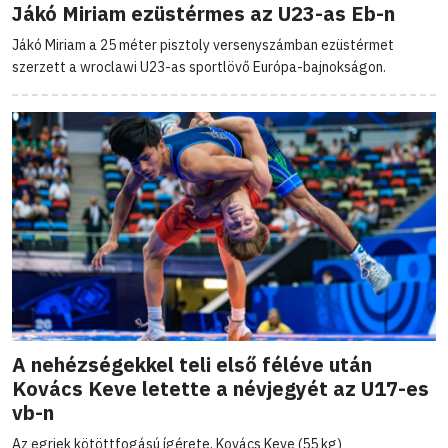
Jákó Miriam ezüstérmes az U23-as Eb-n
Jákó Miriam a 25 méter pisztoly versenyszámban ezüstérmet
szerzett a wroclawi U23-as sportlövő Európa-bajnokságon.
A nehézségekkel teli első féléve után
Kovács Keve letette a névjegyét az U17-es
vb-n
Az egriek kötöttfogású ígérete, Kovács Keve (55 kg)