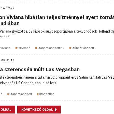
. 16. 12:29
n Viviana hibátlan teljesítménnyel nyert torná
andiában
Viviana győzött a 62 kilósok súlycsoportjában a tekvondósok Holland O
enben.
Viviana
tekvondó
utanpotlassport.hu
utánpótlássport
. 09. 21:16
a szerencsén múlt Las Vegasban
átékteremben, hanem a tatamin volt roppant erős Salim Kamilah Las Ve
 tekvondós US Openen, ahol első lett.
dó
utánpótlássport
utánpótlás
 OLDAL
KÖVETKEZŐ OLDAL