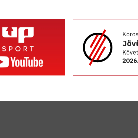
Koro
Jöv
Követ
2026.