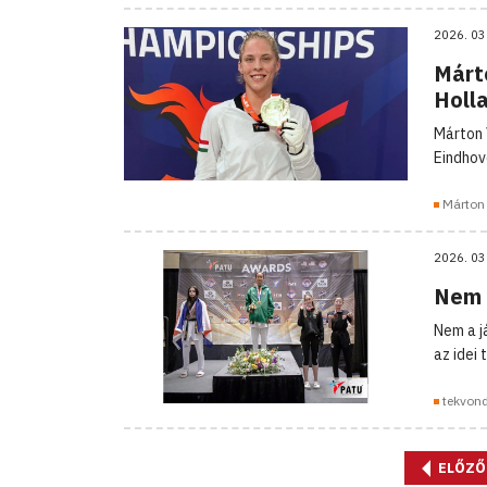
2026. 03
Márto
Holl
Márton 
Eindhov
Márton 
2026. 03
Nem 
Nem a j
az idei
tekvon
ELŐZŐ