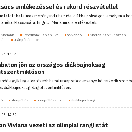
csúcs emlékezéssel és rekord részvétellel
m látott hatalmas mezőny indult az idei diákbajnokságon, amelyen a hon
ó néhai klasszisára, Engrich Mariannra is emlékeztek.
h Mariann
Sobotkáné Fábián Éva
tekvondó
Márton Zsolt Krisztián
tlás
utánpótlássport
. 24. 16:04
baton jön az országos diákbajnokság
etszentmiklóson
endő egyik legjelentősebb hazai utánpótlásversenye következik szomb
s diákbajnokság Szigetszentmiklóson.
dó
utánpótlás
utánpótlássport
diákbajnokság
. 05. 14:52
n Viviana vezeti az olimpiai ranglistát