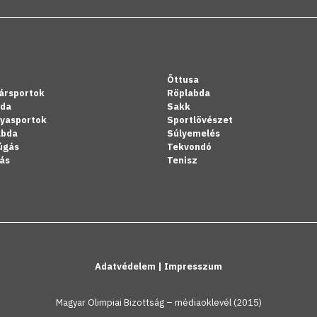
Öttusa
ársportok
Röplabda
bda
Sakk
lyasportok
Sportlövészet
abda
Súlyemelés
úgás
Tekvondó
ás
Tenisz
Adatvédelem
|
Impresszum
Magyar Olimpiai Bizottság – médiaoklevél (2015)