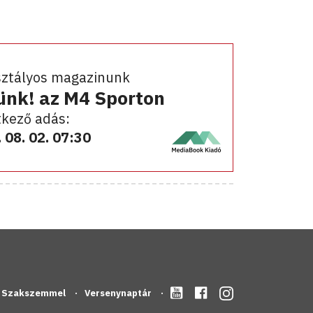
sztályos magazinunk
ünk! az M4 Sporton
kező adás:
 08. 02. 07:30
Szakszemmel
Versenynaptár