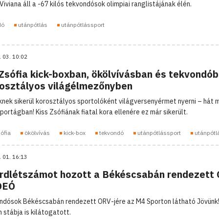
iviana áll a -67 kilós tekvondósok olimpiai ranglistájának élén.
dó
utánpótlás
utánpótlássport
. 03. 10:02
 Zsófia kick-boxban, ökölvívásban és tekvondób
rosztályos világélmezőnyben
nek sikerül korosztályos sportolóként világversenyérmet nyerni – hát
portágban! Kiss Zsófiának fiatal kora ellenére ez már sikerült.
ófia
ökölvívás
kick-box
tekvondó
utánpótlássport
utánpótl
. 01. 16:13
rdlétszámot hozott a Békéscsabán rendezett
DEÓ
ndósok Békéscsabán rendezett ORV-jére az M4 Sporton látható Jövünk
 stábja is kilátogatott.