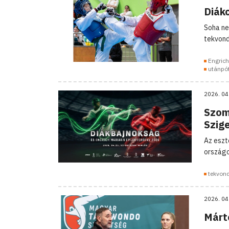
Diák
Soha ne
tekvond
Engric
utánpó
2026. 04
Szom
Szig
Az eszt
országo
tekvon
2026. 04
Márto