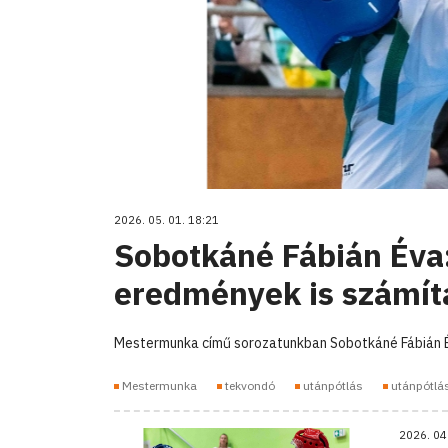
2026. 05. 01. 18:21
Sobotkáné Fábián Éva
eredmények is számí
Mestermunka című sorozatunkban Sobotkáné Fábián Év
Mestermunka
tekvondó
utánpótlás
utánpótlá
2026. 04