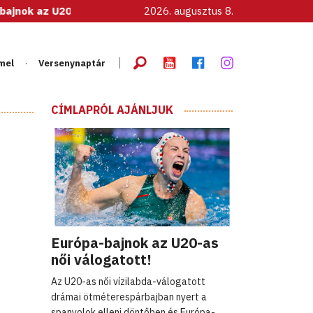
s női válogatott!
2026. augusztus 8.
mel
Versenynaptár
CÍMLAPRÓL AJÁNLJUK
Európa-bajnok az U20-as
női válogatott!
Az U20-as női vízilabda-válogatott
drámai ötméterespárbajban nyert a
spanyolok elleni döntőben és Európa-