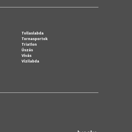
Tollaslabda
Tornasportok
Triatlon
Úszás
Vívás
Vízilabda