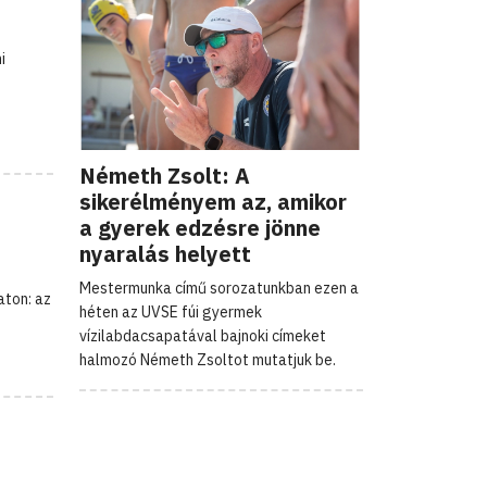
i
Németh Zsolt: A
sikerélményem az, amikor
a gyerek edzésre jönne
nyaralás helyett
Mestermunka című sorozatunkban ezen a
aton: az
héten az UVSE fúi gyermek
vízilabdacsapatával bajnoki címeket
halmozó Németh Zsoltot mutatjuk be.