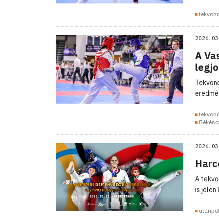
tekvon
2026. 03
A Va
legj
Tekvond
eredmén
tekvon
Békésc
2026. 03
Harc
A tekvo
is jele
utanpo