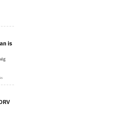
an is
 még
ás
 ORV
!