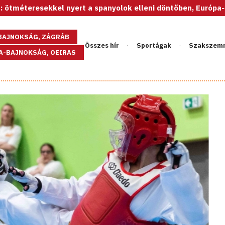
l nyert a spanyolok elleni döntőben, Európa-bajnok az U20-a
GBAJNOKSÁG, ZÁGRÁB
Összes hír
Sportágak
Szakszem
PA-BAJNOKSÁG, OEIRAS