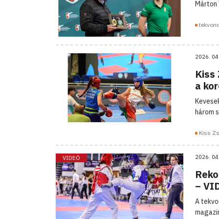
Márton V
tekvon
2026. 04
Kiss
a ko
Kevesek
három s
Kiss Zs
2026. 04
VIDEÓ
Reko
– VI
A tekvo
magazin