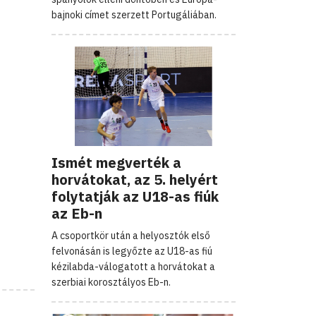
bajnoki címet szerzett Portugáliában.
Ismét megverték a
horvátokat, az 5. helyért
folytatják az U18-as fiúk
az Eb-n
A csoportkör után a helyosztók első
felvonásán is legyőzte az U18-as fiú
kézilabda-válogatott a horvátokat a
szerbiai korosztályos Eb-n.