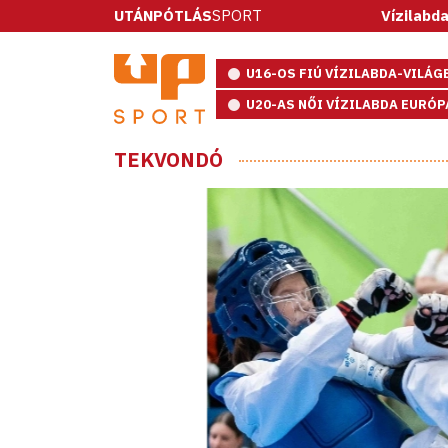
UTÁNPÓTLÁS
SPORT
Vízilabda: ötméteresekke
U16-OS FIÚ VÍZILABDA-VILÁ
U20-AS NŐI VÍZILABDA EURÓ
TEKVONDÓ