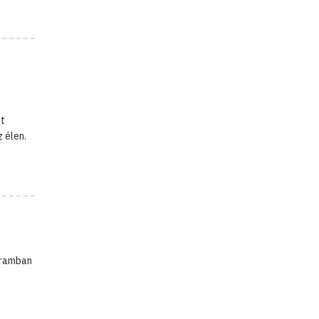
tt
 élen.
gramban