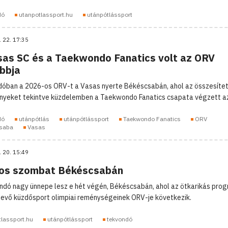
dó
utanpotlassport.hu
utánpótlássport
. 22. 17:35
sas SC és a Taekwondo Fanatics volt az ORV
obbja
óban a 2026-os ORV-t a Vasas nyerte Békéscsabán, ahol az összesíte
yeket tekintve küzdelemben a Taekwondo Fanatics csapata végzett az
dó
utánpótlás
utánpótlássport
Taekwondo Fanatics
ORV
saba
Vasas
. 20. 15:49
os szombat Békéscsabán
ndó nagy ünnepe lesz e hét végén, Békéscsabán, ahol az ötkarikás pro
n levő küzdősport olimpiai reménységeinek ORV-je következik.
tlassport.hu
utánpótlássport
tekvondó