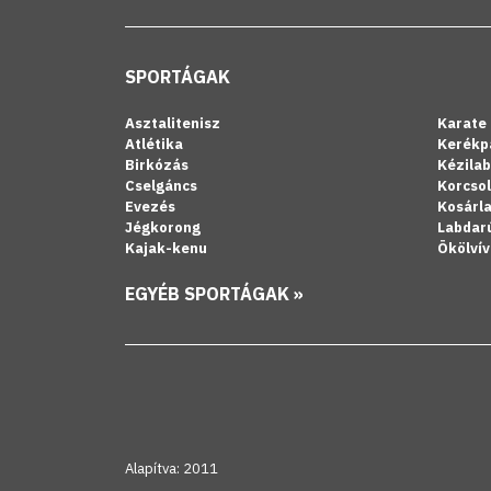
SPORTÁGAK
Asztalitenisz
Karate
Atlétika
Kerékp
Birkózás
Kézila
Cselgáncs
Korcso
Evezés
Kosárl
Jégkorong
Labdar
Kajak-kenu
Ökölvív
EGYÉB SPORTÁGAK »
Alapítva: 2011