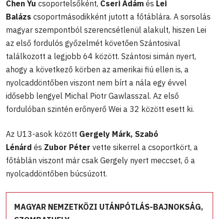
Chen Yu
csoportelsőként,
Cseri Ádám
és
Lei
Balázs
csoportmásodikként jutott a főtáblára. A sorsolás
magyar szempontból szerencsétlenül alakult, hiszen Lei
az első fordulós győzelmét követően Szántosival
találkozott a legjobb 64 között. Szántosi simán nyert,
ahogy a következő körben az amerikai fiú ellen is, a
nyolcaddöntőben viszont nem bírt a nála egy évvel
idősebb lengyel Michal Piotr Gawlasszal. Az első
fordulóban szintén erőnyerő Wei a 32 között esett ki.
Az U13-asok között
Gergely Márk, Szabó
Lénárd
és
Zubor Péter
vette sikerrel a csoportkört, a
főtáblán viszont már csak Gergely nyert meccset, ő a
nyolcaddöntőben búcsúzott.
MAGYAR NEMZETKÖZI UTÁNPÓTLÁS-BAJNOKSÁG,