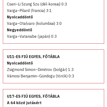
Cseri–Li Szung Szu (dél-koreai) 0:3
Varga–Pilard (francia) 3:1
Nyolcaddöntő
Varga–Otalvaro (kolumbiai) 3:0
Negyeddöntő
Varga–Vatanabe (japán) 0:3
U11-ES FIÚ EGYES, FŐTÁBLA
Nyolcaddöntő
Zsigmond Simon–Dimitrov (bolgár) 1:3
Vámosi Benjamin–Gündogu (török) 0:3
U17-ES FIÚ EGYES, FŐTÁBLA
A 64 közé jutásért