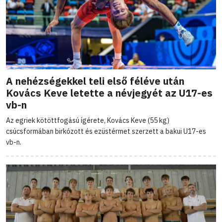
A nehézségekkel teli első féléve után
Kovács Keve letette a névjegyét az U17-es
vb-n
Az egriek kötöttfogású ígérete, Kovács Keve (55 kg)
csúcsformában birkózott és ezüstérmet szerzett a bakui U17-es
vb-n.