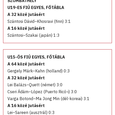
SZOMBATHELY
U19-ES FIÚ EGYES, FŐTÁBLA
A 32 közé jutásért
Szántosi Dávid–Khosravi (finn) 3:1
A 16 közé jutásért
Szántosi–Szakai (japán) 1:3
U15-ÖS FIÚ EGYES, FŐTÁBLA
A 64 közé jutásért
Gergely Márk–Kahn (holland) 0:3
A 32 közé jutásért
Lei Balázs–Quett (német) 3:0
Cseri Ádám–López (Puerto Ricó-i) 3:0
Varga Botond–Ma Jong Min (dél-koreai) 3:1
A 16 közé jutásért
Lei–Sareen (ausztrál) 0:3