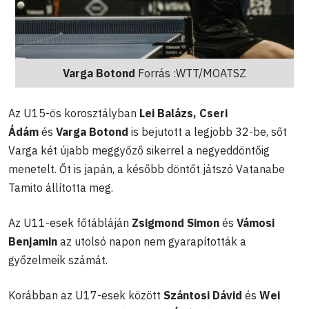
Varga Botond
Forrás :WTT/MOATSZ
Az U15-ös korosztályban
Lei Balázs, Cseri
Ádám
és
Varga Botond
is bejutott a legjobb 32-be, sőt
Varga két újabb meggyőző sikerrel a negyeddöntőig
menetelt. Őt is japán, a később döntőt játszó Vatanabe
Tamito állította meg.
Az U11-esek főtábláján
Zsigmond Simon
és
Vámosi
Benjamin
az utolsó napon nem gyarapították a
győzelmeik számát.
Korábban az U17-esek között
Szántosi Dávid
és
Wei