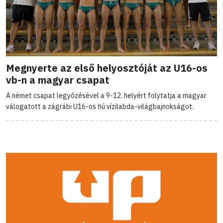
Megnyerte az első helyosztóját az U16-os
vb-n a magyar csapat
A német csapat legyőzésével a 9-12. helyért folytatja a magyar
válogatott a zágrábi U16-os fiú vízilabda-világbajnokságot.