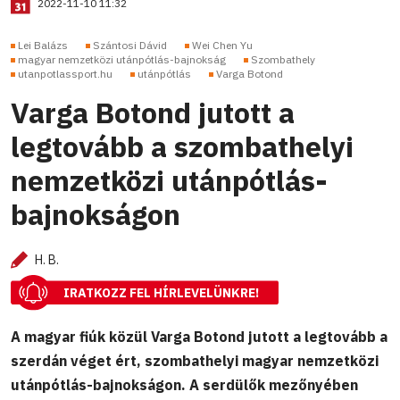
2022-11-10 11:32
Lei Balázs
Szántosi Dávid
Wei Chen Yu
magyar nemzetközi utánpótlás-bajnokság
Szombathely
utanpotlassport.hu
utánpótlás
Varga Botond
Varga Botond jutott a
legtovább a szombathelyi
nemzetközi utánpótlás-
bajnokságon
H. B.
IRATKOZZ FEL HÍRLEVELÜNKRE!
A magyar fiúk közül Varga Botond jutott a legtovább a
szerdán véget ért, szombathelyi magyar nemzetközi
utánpótlás-bajnokságon. A serdülők mezőnyében