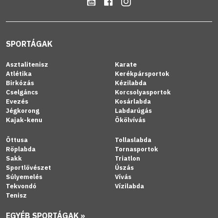
SPORTÁGAK
Asztalitenisz
Karate
Atlétika
Kerékpársportok
Birkózás
Kézilabda
Cselgáncs
Korcsolyasportok
Evezés
Kosárlabda
Jégkorong
Labdarúgás
Kajak-kenu
Ökölvívás
Öttusa
Tollaslabda
Röplabda
Tornasportok
Sakk
Triatlon
Sportlövészet
Úszás
Súlyemelés
Vívás
Tekvondó
Vízilabda
Tenisz
EGYÉB SPORTÁGAK »