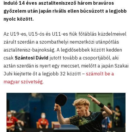
induló 14 éves asztaliteniszező három bravúros
győzelem után japán rivális ellen búcsúzott a legjobb
nyolc között.
Az U19-es, U15-ös és U11-es fiúk főtáblás küzdelmeivel
zárult szerdán a szombathelyi nemzetközi utánpótlás
asztalitenisz-bajnokság. A legidősebbek között kedden
csak
Szántosi Dávid
jutott tovább a csoportjából, aki
aztán szerdán is nyert egy meccset, mielőtt a japán Szakai
Juhi kiejtette őt a legjobb 32 között –
számolt be a
magyar szövetség
.