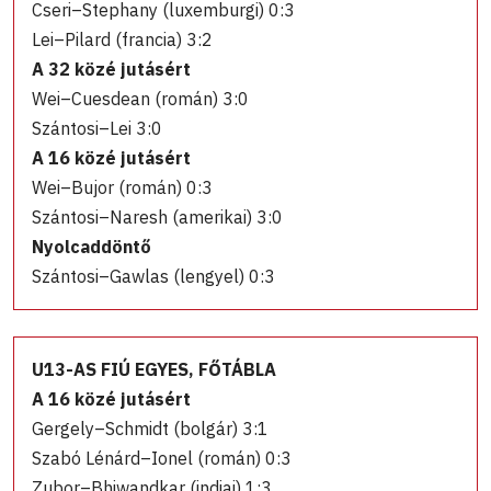
Cseri–Stephany (luxemburgi) 0:3
Lei–Pilard (francia) 3:2
A 32 közé jutásért
Wei–Cuesdean (román) 3:0
Szántosi–Lei 3:0
A 16 közé jutásért
Wei–Bujor (román) 0:3
Szántosi–Naresh (amerikai) 3:0
Nyolcaddöntő
Szántosi–Gawlas (lengyel) 0:3
U13-AS FIÚ EGYES, FŐTÁBLA
A 16 közé jutásért
Gergely–Schmidt (bolgár) 3:1
Szabó Lénárd–Ionel (román) 0:3
Zubor–Bhiwandkar (indiai) 1:3