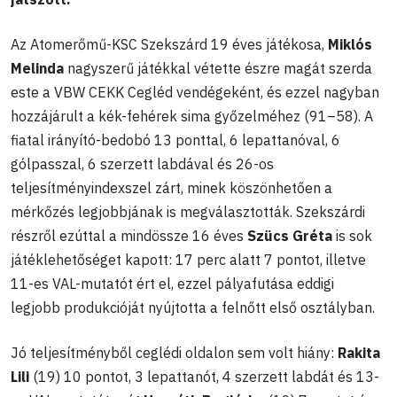
Az Atomerőmű-KSC Szekszárd 19 éves játékosa,
Miklós
Melinda
nagyszerű játékkal vétette észre magát szerda
este a VBW CEKK Cegléd vendégeként, és ezzel nagyban
hozzájárult a kék-fehérek sima győzelméhez (91–58). A
fiatal irányító-bedobó 13 ponttal, 6 lepattanóval, 6
gólpasszal, 6 szerzett labdával és 26-os
teljesítményindexszel zárt, minek köszönhetően a
mérkőzés legjobbjának is megválasztották. Szekszárdi
részről ezúttal a mindössze 16 éves
Szücs Gréta
is sok
játéklehetőséget kapott: 17 perc alatt 7 pontot, illetve
11-es VAL-mutatót ért el, ezzel pályafutása eddigi
legjobb produkcióját nyújtotta a felnőtt első osztályban.
Jó teljesítményből ceglédi oldalon sem volt hiány:
Rakita
Lili
(19) 10 pontot, 3 lepattanót, 4 szerzett labdát és 13-