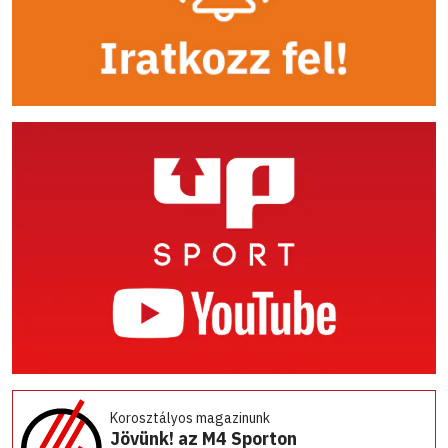
Korosztályos magazinunk
Jövünk! az M4 Sporton