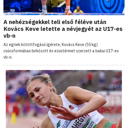
A nehézségekkel teli első féléve után
Kovács Keve letette a névjegyét az U17-es
vb-n
Az egriek kötöttfogású ígérete, Kovács Keve (55 kg)
csúcsformában birkózott és ezüstérmet szerzett a bakui U17-es
vb-n.