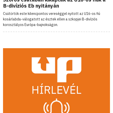
B-divíziós Eb nyitányán
Csütörtök este kilencpontos vereséggel nyitott az U16-os fiú
kosárlabda-válogatott az észtek ellen a szkopjei B-divíziós
korosztályos Európa-bajnokságon.