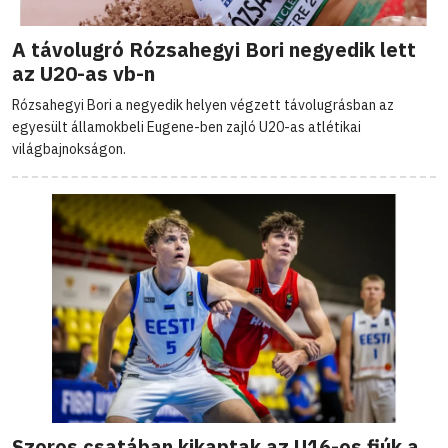
A távolugró Rózsahegyi Bori negyedik lett
az U20-as vb-n
Rózsahegyi Bori a negyedik helyen végzett távolugrásban az
egyesült államokbeli Eugene-ben zajló U20-as atlétikai
világbajnokságon.
Szoros csatában kikaptak az U16-os fiúk a