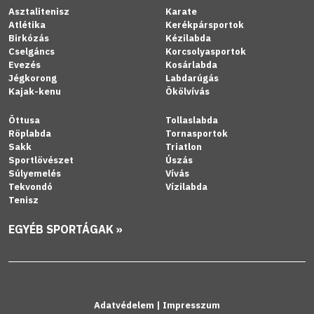
Asztalitenisz
Karate
Atlétika
Kerékpársportok
Birkózás
Kézilabda
Cselgáncs
Korcsolyasportok
Evezés
Kosárlabda
Jégkorong
Labdarúgás
Kajak-kenu
Ökölvívás
Öttusa
Tollaslabda
Röplabda
Tornasportok
Sakk
Triatlon
Sportlövészet
Úszás
Súlyemelés
Vívás
Tekvondó
Vízilabda
Tenisz
EGYÉB SPORTÁGAK »
Adatvédelem
|
Impresszum