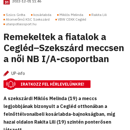
2022-12-01 11:46
Szücs Gréta
kosárlabda
Miklós Melinda
Rakita Lili
Atomerőmű KSC Szekszárd
VBW CEKK Cegléd
utanpotlassport.hu
Remekeltek a fiatalok a
Cegléd–Szekszárd meccsen
a női NB I/A-csoportban
UP-info
IRATKOZZ FEL HÍRLEVELÜNKRE!
A szekszárdi Miklós Melinda (19) a meccs
legjobbjának bizonyult a Cegléd otthonában a
felnőttélvonalbeli kosárlabda-bajnokságban, míg
hazai oldalon Rakita Lili (19) szintén ponterősen
játszott.