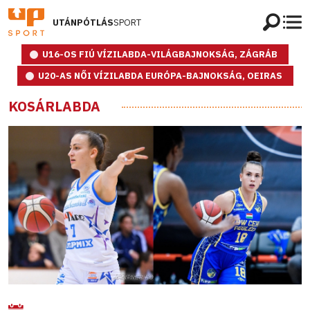
UTÁNPÓTLÁS
SPORT
U16-OS FIÚ VÍZILABDA-VILÁGBAJNOKSÁG, ZÁGRÁB
U20-AS NŐI VÍZILABDA EURÓPA-BAJNOKSÁG, OEIRAS
KOSÁRLABDA