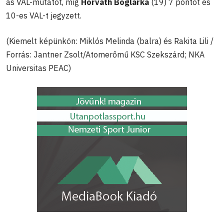
as VAL-mutatót, míg
Horváth Boglárka
(19) 7 pontot és
10-es VAL-t jegyzett.
(Kiemelt képünkön: Miklós Melinda (balra) és Rakita Lili /
Forrás: Jantner Zsolt/Atomerőmű KSC Szekszárd; NKA
Universitas PEAC)