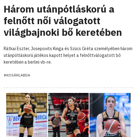
Három utánpótláskorú a
felnőtt női válogatott
világbajnoki bő keretében
Rátkai Eszter, Josepovits Kinga és Szücs Gréta személyében három
utánpótláskorú játékos kapott helyet a felnőttválogatott bő
keretében a berlini vb-re.
#KOSÁRLABDA