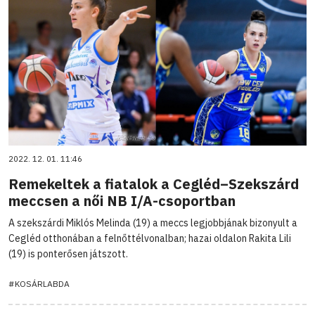
2022. 12. 01. 11:46
Remekeltek a fiatalok a Cegléd–Szekszárd
meccsen a női NB I/A-csoportban
A szekszárdi Miklós Melinda (19) a meccs legjobbjának bizonyult a
Cegléd otthonában a felnőttélvonalban; hazai oldalon Rakita Lili
(19) is ponterősen játszott.
#KOSÁRLABDA