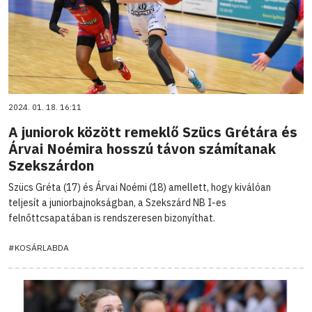
2024. 01. 18. 16:11
A juniorok között remeklő Szücs Grétára és
Árvai Noémira hosszú távon számítanak
Szekszárdon
Szücs Gréta (17) és Árvai Noémi (18) amellett, hogy kiválóan
teljesít a juniorbajnokságban, a Szekszárd NB I-es
felnőttcsapatában is rendszeresen bizonyíthat.
#KOSÁRLABDA