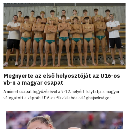
Megnyerte az első helyosztóját az U16-os
vb-n a magyar csapat
A német csapat legyőzésével a 9-12. helyért folytatja a magyar
válogatott a zágrábi U16-os fiú vízilabda-világbajnokságot.