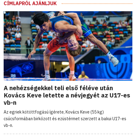
CÍMLAPRÓL AJÁNLJUK
A nehézségekkel teli első féléve után
Kovács Keve letette a névjegyét az U17-es
vb-n
Az egriek kötöttfogású ígérete, Kovács Keve (55 kg)
csúcsformában birkózott és ezüstérmet szerzett a bakui U17-es
vb-n.