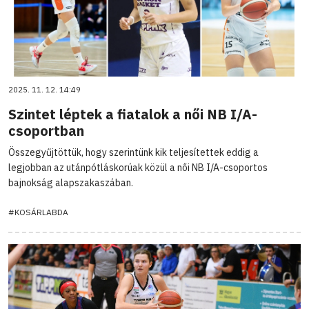
2025. 11. 12. 14:49
Szintet léptek a fiatalok a női NB I/A-
csoportban
Összegyűjtöttük, hogy szerintünk kik teljesítettek eddig a
legjobban az utánpótláskorúak közül a női NB I/A-csoportos
bajnokság alapszakaszában.
#KOSÁRLABDA