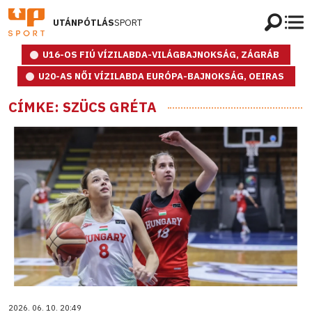
UTÁNPÓTLÁS
SPORT
U16-OS FIÚ VÍZILABDA-VILÁGBAJNOKSÁG, ZÁGRÁB
U20-AS NŐI VÍZILABDA EURÓPA-BAJNOKSÁG, OEIRAS
CÍMKE: SZÜCS GRÉTA
2026. 06. 10. 20:49