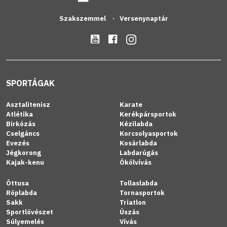
Szakszemmel
Versenynaptár
SPORTÁGAK
Asztalitenisz
Karate
Atlétika
Kerékpársportok
Birkózás
Kézilabda
Cselgáncs
Korcsolyasportok
Evezés
Kosárlabda
Jégkorong
Labdarúgás
Kajak-kenu
Ökölvívás
Öttusa
Tollaslabda
Röplabda
Tornasportok
Sakk
Triatlon
Sportlövészet
Úszás
Súlyemelés
Vívás