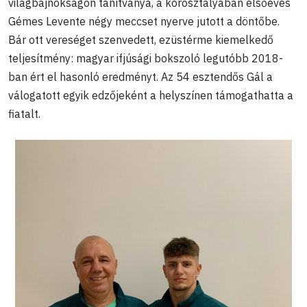
világbajnokságon tanítványa, a korosztályában elsőéves
Gémes Levente négy meccset nyerve jutott a döntőbe.
Bár ott vereséget szenvedett, ezüstérme kiemelkedő
teljesítmény: magyar ifjúsági bokszoló legutóbb 2018-
ban ért el hasonló eredményt. Az 54 esztendős Gál a
válogatott egyik edzőjeként a helyszínen támogathatta a
fiatalt.