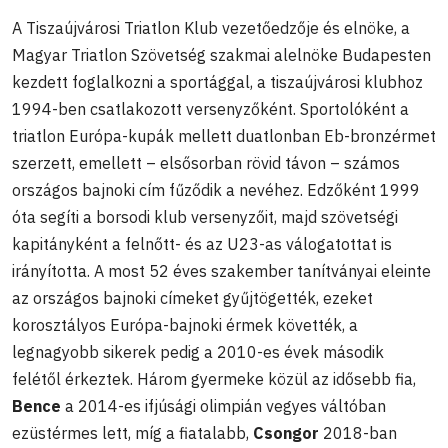
A Tiszaújvárosi Triatlon Klub vezetőedzője és elnöke, a
Magyar Triatlon Szövetség szakmai alelnöke Budapesten
kezdett foglalkozni a sportággal, a tiszaújvárosi klubhoz
1994-ben csatlakozott versenyzőként. Sportolóként a
triatlon Európa-kupák mellett duatlonban Eb-bronzérmet
szerzett, emellett – elsősorban rövid távon – számos
országos bajnoki cím fűződik a nevéhez. Edzőként 1999
óta segíti a borsodi klub versenyzőit, majd szövetségi
kapitányként a felnőtt- és az U23-as válogatottat is
irányította. A most 52 éves szakember tanítványai eleinte
az országos bajnoki címeket gyűjtögették, ezeket
korosztályos Európa-bajnoki érmek követték, a
legnagyobb sikerek pedig a 2010-es évek második
felétől érkeztek. Három gyermeke közül az idősebb fia,
Bence
a 2014-es ifjúsági olimpián vegyes váltóban
ezüstérmes lett, míg a fiatalabb,
Csongor
2018-ban