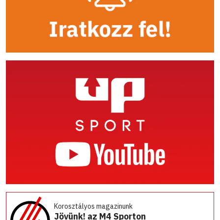
Korosztályos magazinunk
Jövünk! az M4 Sporton