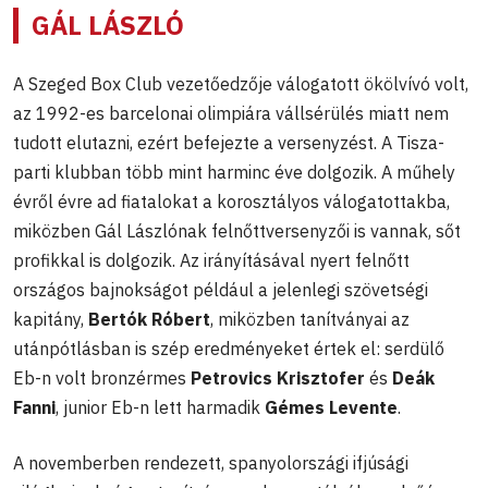
GÁL LÁSZLÓ
A Szeged Box Club vezetőedzője válogatott ökölvívó volt,
az 1992-es barcelonai olimpiára vállsérülés miatt nem
tudott elutazni, ezért befejezte a versenyzést. A Tisza-
parti klubban több mint harminc éve dolgozik. A műhely
évről évre ad fiatalokat a korosztályos válogatottakba,
miközben Gál Lászlónak felnőttversenyzői is vannak, sőt
profikkal is dolgozik. Az irányításával nyert felnőtt
országos bajnokságot például a jelenlegi szövetségi
kapitány,
Bertók Róbert
, miközben tanítványai az
utánpótlásban is szép eredményeket értek el: serdülő
Eb-n volt bronzérmes
Petrovics Krisztofer
és
Deák
Fanni
, junior Eb-n lett harmadik
Gémes Levente
.
A novemberben rendezett, spanyolországi ifjúsági