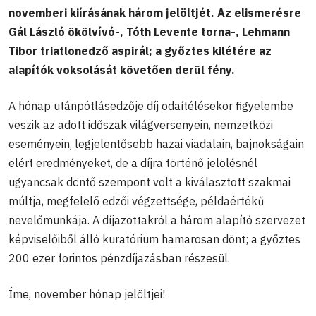
novemberi kiírásának három jelöltjét. Az elismerésre
Gál László ökölvívó-, Tóth Levente torna-, Lehmann
Tibor triatlonedző aspirál; a győztes kilétére az
alapítók voksolását követően derül fény.
A hónap utánpótlásedzője díj odaítélésekor figyelembe
veszik az adott időszak világversenyein, nemzetközi
eseményein, legjelentősebb hazai viadalain, bajnokságain
elért eredményeket, de a díjra történő jelölésnél
ugyancsak döntő szempont volt a kiválasztott szakmai
múltja, megfelelő edzői végzettsége, példaértékű
nevelőmunkája. A díjazottakról a három alapító szervezet
képviselőiből álló kuratórium hamarosan dönt; a győztes
200 ezer forintos pénzdíjazásban részesül.
Íme, november hónap jelöltjei!