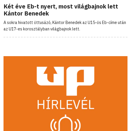
Két éve Eb-t nyert, most világbajnok lett
Kántor Benedek
A sokra hivatott öttusázó, Kántor Benedek az U15-ös Eb-címe után
az U17-es korosztályban világbajnok lett.