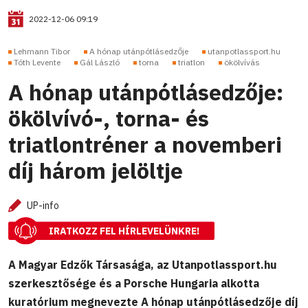
2022-12-06 09:19
Lehmann Tibor
A hónap utánpótlásedzője
utanpotlassport.hu
Tóth Levente
Gál László
torna
triatlon
ökölvívás
A hónap utánpótlásedzője:
ökölvívó-, torna- és
triatlontréner a novemberi
díj három jelöltje
UP-info
IRATKOZZ FEL HÍRLEVELÜNKRE!
A Magyar Edzők Társasága, az Utanpotlassport.hu
szerkesztősége és a Porsche Hungaria alkotta
kuratórium megnevezte A hónap utánpótlásedzője díj