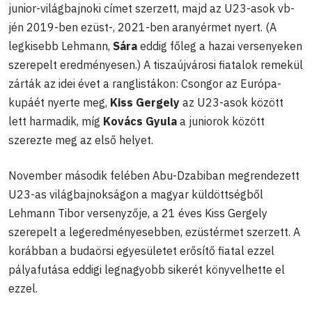
junior-világbajnoki címet szerzett, majd az U23-asok vb-
jén 2019-ben ezüst-, 2021-ben aranyérmet nyert. (A
legkisebb Lehmann,
Sára
eddig főleg a hazai versenyeken
szerepelt eredményesen.) A tiszaújvárosi fiatalok remekül
zárták az idei évet a ranglistákon: Csongor az Európa-
kupáét nyerte meg,
Kiss Gergely
az U23-asok között
lett harmadik, míg
Kovács Gyula
a juniorok között
szerezte meg az első helyet.
November második felében Abu-Dzabiban megrendezett
U23-as világbajnokságon a magyar küldöttségből
Lehmann Tibor versenyzője, a 21 éves Kiss Gergely
szerepelt a legeredményesebben, ezüstérmet szerzett. A
korábban a budaörsi egyesületet erősítő fiatal ezzel
pályafutása eddigi legnagyobb sikerét könyvelhette el
ezzel.