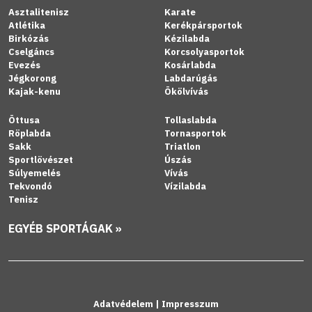
Asztalitenisz
Karate
Atlétika
Kerékpársportok
Birkózás
Kézilabda
Cselgáncs
Korcsolyasportok
Evezés
Kosárlabda
Jégkorong
Labdarúgás
Kajak-kenu
Ökölvívás
Öttusa
Tollaslabda
Röplabda
Tornasportok
Sakk
Triatlon
Sportlövészet
Úszás
Súlyemelés
Vívás
Tekvondó
Vízilabda
Tenisz
EGYÉB SPORTÁGAK »
Adatvédelem
|
Impresszum