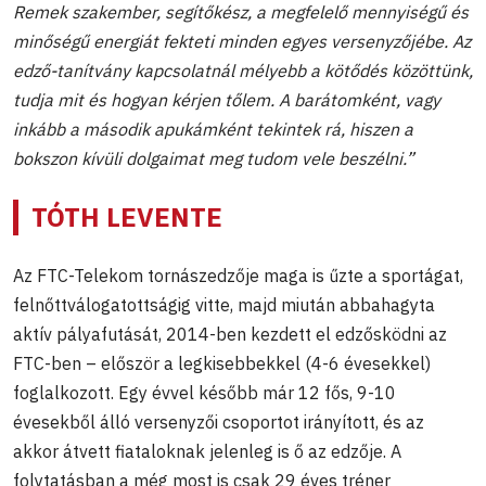
Remek szakember, segítőkész, a megfelelő mennyiségű és
minőségű energiát fekteti minden egyes versenyzőjébe. Az
edző-tanítvány kapcsolatnál mélyebb a kötődés közöttünk,
tudja mit és hogyan kérjen tőlem. A barátomként, vagy
inkább a második apukámként tekintek rá, hiszen a
bokszon kívüli dolgaimat meg tudom vele beszélni.”
TÓTH LEVENTE
Az FTC-Telekom tornászedzője maga is űzte a sportágat,
felnőttválogatottságig vitte, majd miután abbahagyta
aktív pályafutását, 2014-ben kezdett el edzősködni az
FTC-ben – először a legkisebbekkel (4-6 évesekkel)
foglalkozott. Egy évvel később már 12 fős, 9-10
évesekből álló versenyzői csoportot irányított, és az
akkor átvett fiataloknak jelenleg is ő az edzője. A
folytatásban a még most is csak 29 éves tréner