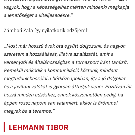
vagyok, hogy a képességeihez mérten mindenki megkapja
a lehetőséget a kiteljesedésre.”
Zámbori Zala így nyilatkozik edzőjéről:
„Most már hosszú évek óta együtt dolgozunk, és nagyon
szeretem a hozzáállását, illetve az alázatát, amit a
versenyzői és általánosságban a tornasport iránt tanúsít.
Remekül működik a kommunikáció köztünk, mindent
megtudunk beszélni a hétköznapokban, így a jó dolgokat
és a javítani valókat is gyorsan áttudjuk venni. Pozitívan áll
hozzá minden edzéshez, ennek köszönhetően pedig, ha
éppen rossz napom van valamiért, akkor is örömmel
megyek be a terembe.”
LEHMANN TIBOR