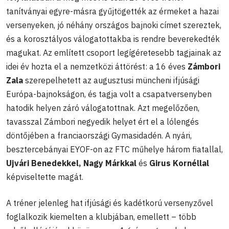
tanítványai egyre-másra gyűjtögették az érmeket a hazai
versenyeken, jó néhány országos bajnoki címet szereztek,
és a korosztályos válogatottakba is rendre beverekedték
magukat. Az említett csoport legígéretesebb tagjainak az
idei év hozta el a nemzetközi áttörést: a 16 éves
Zámbori
Zala
szerepelhetett az augusztusi müncheni ifjúsági
Európa-bajnokságon, és tagja volt a csapatversenyben
hatodik helyen záró válogatottnak. Azt megelőzően,
tavasszal Zámbori negyedik helyet ért el a lólengés
döntőjében a franciaországi Gymasidadén. A nyári,
besztercebányai EYOF-on az FTC műhelye három fiatallal,
Ujvári Benedekkel, Nagy Márkkal
és
Girus Kornéllal
képviseltette magát.
A tréner jelenleg hat ifjúsági és kadétkorú versenyzővel
foglalkozik kiemelten a klubjában, emellett – több