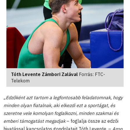
Tóth Levente Zámbori Zalával
Forrás: FTC-
Telekom
„Edzőként azt tartom a legfontosabb feladatomnak, hogy
minden olyan fiatalnak, aki elkezdi ezt a sportágat, és
szeretne vele komolyan foglalkozni, minden szakmai és
emberi támogatást megadjak
– foglalja össze az edzői
hivatással kapcsolatos gondolatait Tóth Levente. –
Azon