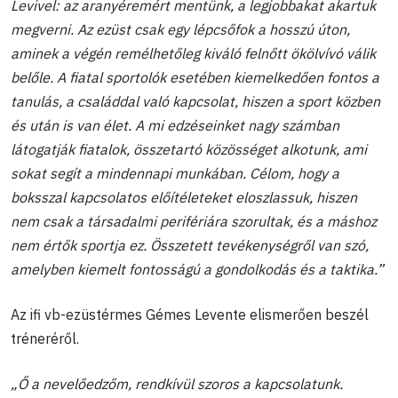
Levivel: az aranyéremért mentünk, a legjobbakat akartuk
megverni. Az ezüst csak egy lépcsőfok a hosszú úton,
aminek a végén remélhetőleg kiváló felnőtt ökölvívó válik
belőle. A fiatal sportolók esetében kiemelkedően fontos a
tanulás, a családdal való kapcsolat, hiszen a sport közben
és után is van élet. A mi edzéseinket nagy számban
látogatják fiatalok, összetartó közösséget alkotunk, ami
sokat segít a mindennapi munkában. Célom, hogy a
boksszal kapcsolatos előítéleteket eloszlassuk, hiszen
nem csak a társadalmi perifériára szorultak, és a máshoz
nem értők sportja ez. Összetett tevékenységről van szó,
amelyben kiemelt fontosságú a gondolkodás és a taktika.”
Az ifi vb-ezüstérmes Gémes Levente elismerően beszél
tréneréről.
„Ő a nevelőedzőm, rendkívül szoros a kapcsolatunk.