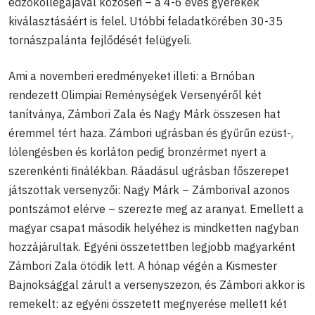
edzőkollégájával közösen – a 4-6 éves gyerekek
kiválasztásáért is felel. Utóbbi feladatkörében 30-35
tornászpalánta fejlődését felügyeli.
Ami a novemberi eredményeket illeti: a Brnóban
rendezett Olimpiai Reménységek Versenyéről két
tanítványa, Zámbori Zala és Nagy Márk összesen hat
éremmel tért haza. Zámbori ugrásban és gyűrűn ezüst-,
lólengésben és korláton pedig bronzérmet nyert a
szerenkénti finálékban. Ráadásul ugrásban főszerepet
játszottak versenyzői: Nagy Márk – Zámborival azonos
pontszámot elérve – szerezte meg az aranyat. Emellett a
magyar csapat második helyéhez is mindketten nagyban
hozzájárultak. Egyéni összetettben legjobb magyarként
Zámbori Zala ötödik lett. A hónap végén a Kismester
Bajnoksággal zárult a versenyszezon, és Zámbori akkor is
remekelt: az egyéni összetett megnyerése mellett két