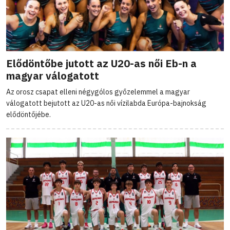
Elődöntőbe jutott az U20-as női Eb-n a
magyar válogatott
Az orosz csapat elleni négygólos győzelemmel a magyar
válogatott bejutott az U20-as női vízilabda Európa-bajnokság
elődöntőjébe.