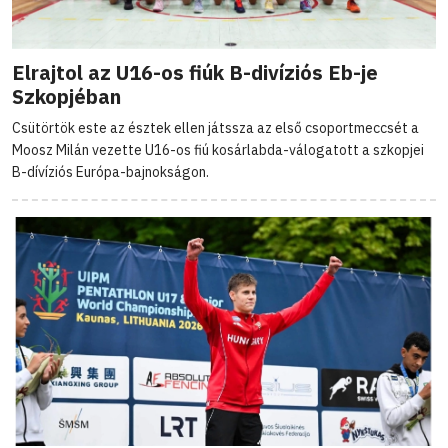
Elrajtol az U16-os fiúk B-divíziós Eb-je
Szkopjéban
Csütörtök este az észtek ellen játssza az első csoportmeccsét a
Moosz Milán vezette U16-os fiú kosárlabda-válogatott a szkopjei
B-dívíziós Európa-bajnokságon.