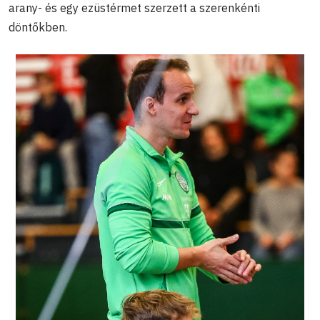
arany- és egy ezüstérmet szerzett a szerenkénti
döntőkben.