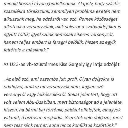
mindig hosszú távon gondolkodunk. Alapelv, hogy száztíz
százalékra törekszünk, semmilyen probléma esetén nem
alkuszunk meg, ha edzésről van szó. Remek közösséget
alkotnak a versenyzőink, akik sokszor a szabadidejüket is
együtt töltik; igyekszünk nemcsak sikeres versenyzőt,
hanem teljes embert is faragni belőlük, hiszen az egyik
feltétele a másiknak.”
Az U23-as vb-ezüstérmes Kiss Gergely így látja edzőjét:
„Az első szó, ami eszembe jut: profi. Olyan dolgokra is
odafigyel, amikre mi versenyzők nem, legyen szó
versenyről vagy felkészülésről. Sokat jelentett, hogy ott
volt velem Abu-Dzabiban, mert biztonságot ad a jelenléte,
hiszen, ha bármi baj történik, például elfelejtek, elhagyok
valamit, ő biztosan megoldja. Szeretek vele dolgozni, mert
nem tesz ránk terhet, soha nincs konfliktus közöttünk.”