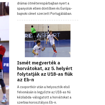
drámai ötméterespárbajban nyert a
spanyolok elleni döntőben és Európa-
bajnoki címet szerzett Portugáliában.
Ismét megverték a
horvátokat, az 5. helyért
folytatják az U18-as fiúk
az Eb-n
A csoportkör után a helyosztók első
felvonásán is legyőzte az U18-as fiú
kézilabda-válogatott a horvátokat a
szerbiai korosztályos Eb-n.