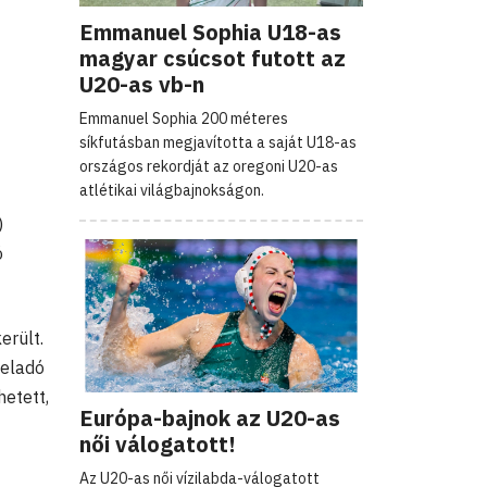
Emmanuel Sophia U18-as
magyar csúcsot futott az
U20-as vb-n
Emmanuel Sophia 200 méteres
síkfutásban megjavította a saját U18-as
országos rekordját az oregoni U20-as
atlétikai világbajnokságon.
)
ó
erült.
feladó
etett,
Európa-bajnok az U20-as
női válogatott!
Az U20-as női vízilabda-válogatott