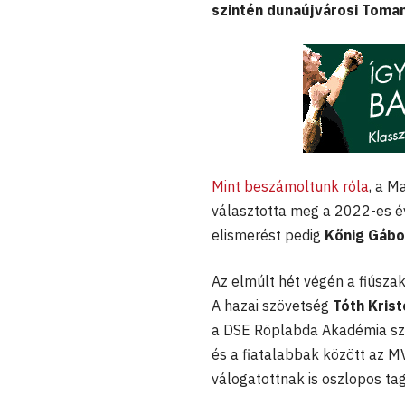
szintén dunaújvárosi Toman
Mint beszámoltunk róla
, a M
választotta meg a 2022-es é
elismerést pedig
Kőnig Gábo
Az elmúlt hét végén a fiúszak
A hazai szövetség
Tóth Krist
a DSE Röplabda Akadémia szí
és a fiatalabbak között az MV
válogatottnak is oszlopos tag