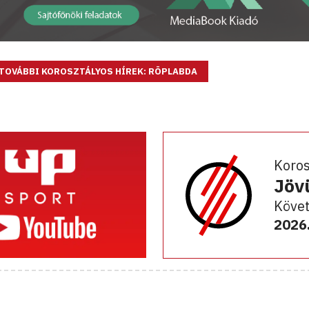
TOVÁBBI KOROSZTÁLYOS HÍREK: RÖPLABDA
Koro
Jöv
Követ
2026.