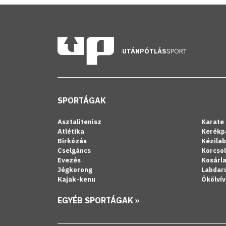
UTÁNPÓTLÁS
SPORT
SPORTÁGAK
Asztalitenisz
Karate
Atlétika
Kerékp
Birkózás
Kézila
Cselgáncs
Korcso
Evezés
Kosárl
Jégkorong
Labdar
Kajak-kenu
Ökölvív
EGYÉB SPORTÁGAK »