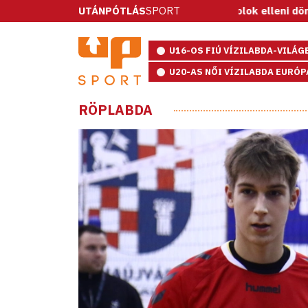
a: ötméteresekkel nyert a spanyolok elleni döntőben, Európa
UTÁNPÓTLÁS
SPORT
U16-OS FIÚ VÍZILABDA-VILÁ
U20-AS NŐI VÍZILABDA EURÓ
RÖPLABDA