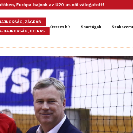
-bajnok az U20-as női válogatott!
GBAJNOKSÁG, ZÁGRÁB
Összes hír
Sportágak
Szakszem
PA-BAJNOKSÁG, OEIRAS