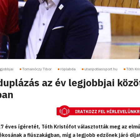
egjobbjai
Tomanóczy Tibor
röplabda
utanpotlassport.hu
Tóth Kri
uplázás az év legjobbjai közö
ban
IRATKOZZ FEL HÍRLEVELÜNKR
 éves ígéretét, Tóth Kristófot választották meg az elmú
ékosának a fiúszakágban, míg a legjobb edzőnek járó díja