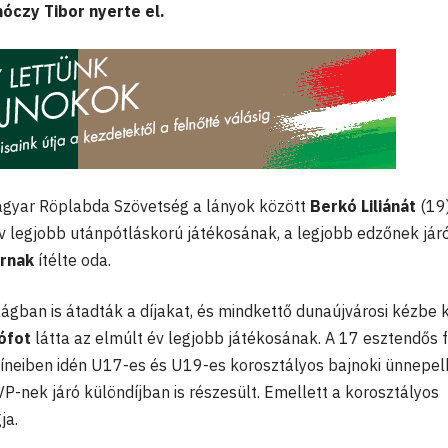
óczy Tibor nyerte el.
agyar Röplabda Szövetség a lányok között
Berkó Liliánát
(19
v legjobb utánpótláskorú játékosának, a legjobb edzőnek jár
rnak
ítélte oda.
ágban is átadták a díjakat, és mindkettő dunaújvárosi kézbe k
ófot
látta az elmúlt év legjobb játékosának. A 17 esztendős 
neiben idén U17-es és U19-es korosztályos bajnoki ünnepelh
P-nek járó különdíjban is részesült. Emellett a korosztályos
ja.