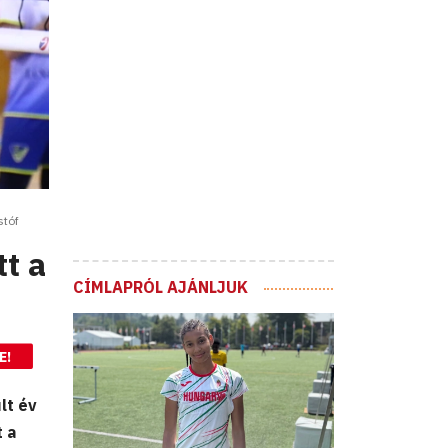
stóf
tt a
CÍMLAPRÓL AJÁNLJUK
E!
lt év
t a