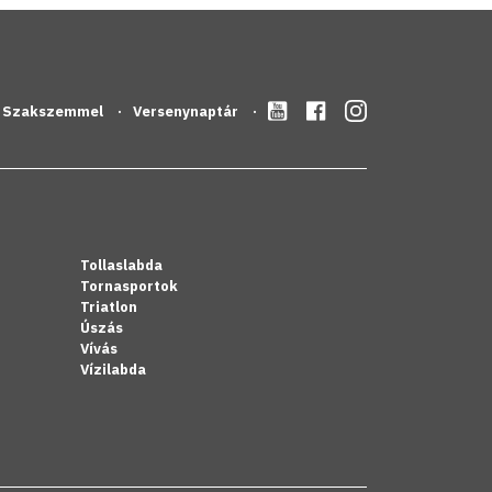
Szakszemmel
Versenynaptár
Tollaslabda
Tornasportok
Triatlon
Úszás
Vívás
Vízilabda