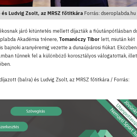
 és Ludvig Zsolt,
az MRSZ főtitkára
Forrás: dseroplabda.hu
ékosnak járó kitüntetés mellett díjazták a fiúutánpótlásban 
Röplabda Akadémia trénere,
Tomanóczy Tibor
lett, miután két
s bajnoki aranyéremig vezette a dunaújvárosi fiúkat. Eközben
mban tűnnek fel a különböző korosztályos válogatottak, illet
ében.
díjazott (balra) és Ludvig Zsolt, az MRSZ főtitkára / Forrás: