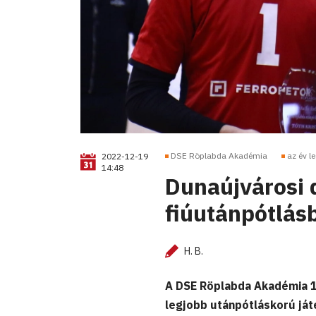
DSE Röplabda Akadémia
az év l
2022-12-19
14:48
Dunaújvárosi d
fiúutánpótlás
H. B.
A DSE Röplabda Akadémia 17
legjobb utánpótláskorú ját