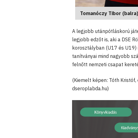
Tomanóczy Tibor (balra)
A legjobb utánpótláskorú ját
legjobb edzőt is, aki a DSE 
korosztályban (U17 és U19) i
tanítványai mind nagyobb szá
felnőtt nemzeti csapat keret
(Kiemelt képen: Tóth Kristóf, 
dseroplabda.hu)