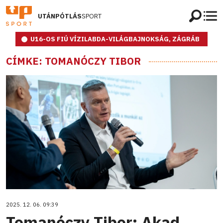
UTÁNPÓTLÁS
SPORT
U16-OS FIÚ VÍZILABDA-VILÁGBAJNOKSÁG, ZÁGRÁB
CÍMKE: TOMANÓCZY TIBOR
2025. 12. 06. 09:39
Tomanóczy Tibor: Akad