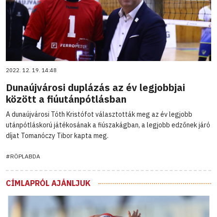
2022. 12. 19. 14:48
Dunaújvárosi duplázás az év legjobbjai
között a fiúutánpótlásban
A dunaújvárosi Tóth Kristófot választották meg az év legjobb
utánpótláskorú játékosának a fiúszakágban, a legjobb edzőnek járó
díjat Tomanóczy Tibor kapta meg.
#RÖPLABDA
CÍMLAPRÓL AJÁNLJUK