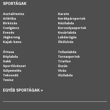
SPORTÁGAK
Asztalitenisz
Karate
Atlétika
Kerékpársportok
Birkózás
Kézilabda
Cselgáncs
Korcsolyasportok
Evezés
Kosárlabda
Jégkorong
Labdarúgás
Kajak-kenu
Ökölvívás
Öttusa
Tollaslabda
Röplabda
Tornasportok
Sakk
Triatlon
Sportlövészet
Úszás
Súlyemelés
Vívás
Tekvondó
Vízilabda
Tenisz
EGYÉB SPORTÁGAK »