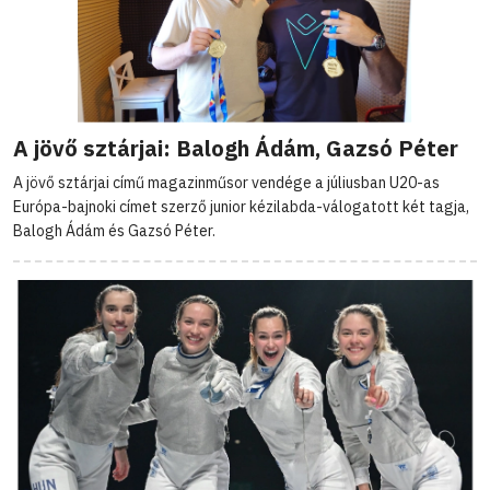
A jövő sztárjai: Balogh Ádám, Gazsó Péter
A jövő sztárjai című magazinműsor vendége a júliusban U20-as
Európa-bajnoki címet szerző junior kézilabda-válogatott két tagja,
Balogh Ádám és Gazsó Péter.