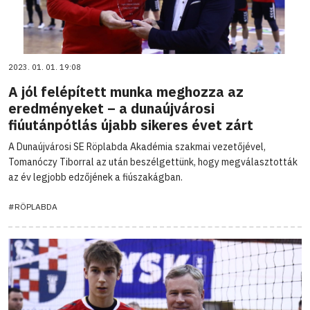
2023. 01. 01. 19:08
A jól felépített munka meghozza az
eredményeket – a dunaújvárosi
fiúutánpótlás újabb sikeres évet zárt
A Dunaújvárosi SE Röplabda Akadémia szakmai vezetőjével,
Tomanóczy Tiborral az után beszélgettünk, hogy megválasztották
az év legjobb edzőjének a fiúszakágban.
#RÖPLABDA