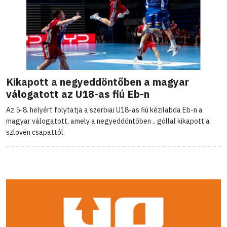
Kikapott a negyeddöntőben a magyar
válogatott az U18-as fiú Eb-n
Az 5-8. helyért folytatja a szerbiai U18-as fiú kézilabda Eb-n a
magyar válogatott, amely a negyeddöntőben .. góllal kikapott a
szlovén csapattól.