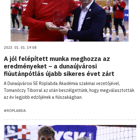
2023. 01. 01. 19:08
A jól felépített munka meghozza az
eredményeket – a dunaújvárosi
fiúutánpótlás újabb sikeres évet zárt
A Dunaújvárosi SE Röplabda Akadémia szakmai vezetőjével,
Tomanóczy Tiborral az után beszélgettünk, hogy megválasztották
az év legjobb edzőjének a fiúszakágban.
#RÖPLABDA