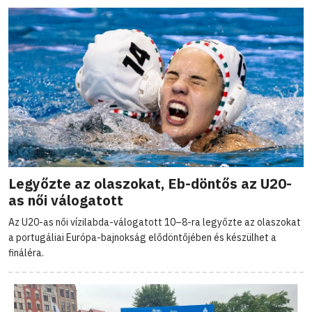
Legyőzte az olaszokat, Eb-döntős az U20-
as női válogatott
Az U20-as női vízilabda-válogatott 10–8-ra legyőzte az olaszokat
a portugáliai Európa-bajnokság elődöntőjében és készülhet a
fináléra.