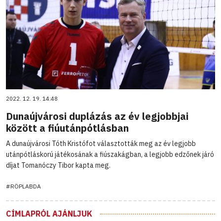
2022. 12. 19. 14:48
Dunaújvárosi duplázás az év legjobbjai
között a fiúutánpótlásban
A dunaújvárosi Tóth Kristófot választották meg az év legjobb
utánpótláskorú játékosának a fiúszakágban, a legjobb edzőnek járó
díjat Tomanóczy Tibor kapta meg.
#RÖPLABDA
CÍMLAPRÓL AJÁNLJUK