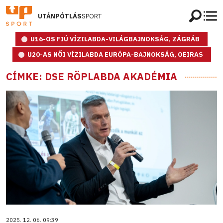
UTÁNPÓTLÁS
SPORT
U16-OS FIÚ VÍZILABDA-VILÁGBAJNOKSÁG, ZÁGRÁB
U20-AS NŐI VÍZILABDA EURÓPA-BAJNOKSÁG, OEIRAS
CÍMKE: DSE RÖPLABDA AKADÉMIA
2025. 12. 06. 09:39