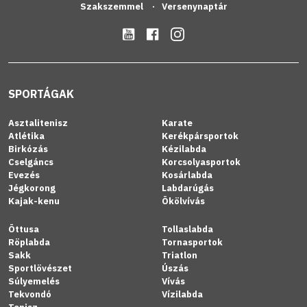
Szakszemmel
Versenynaptár
SPORTÁGAK
Asztalitenisz
Karate
Atlétika
Kerékpársportok
Birkózás
Kézilabda
Cselgáncs
Korcsolyasportok
Evezés
Kosárlabda
Jégkorong
Labdarúgás
Kajak-kenu
Ökölvívás
Öttusa
Tollaslabda
Röplabda
Tornasportok
Sakk
Triatlon
Sportlövészet
Úszás
Súlyemelés
Vívás
Tekvondó
Vízilabda