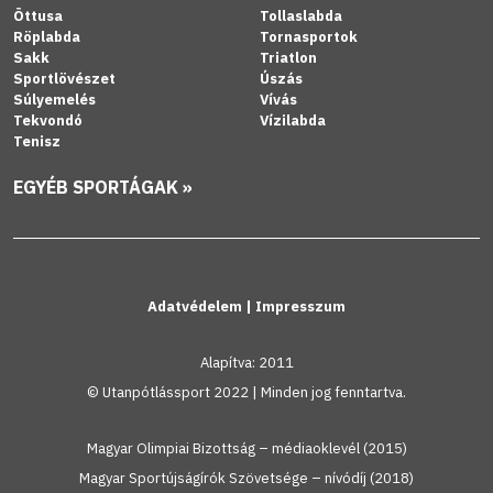
Öttusa
Tollaslabda
Röplabda
Tornasportok
Sakk
Triatlon
Sportlövészet
Úszás
Súlyemelés
Vívás
Tekvondó
Vízilabda
Tenisz
EGYÉB SPORTÁGAK »
Adatvédelem
|
Impresszum
Alapítva: 2011
© Utanpótlássport 2022 | Minden jog fenntartva.
Magyar Olimpiai Bizottság – médiaoklevél (2015)
Magyar Sportújságírók Szövetsége – nívódíj (2018)