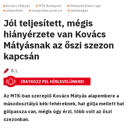
Kovács Mátyás
MTK Budapest
Merkantil Bank Liga
utánpótlás
utanpotlassport.hu
labdarúgás
Jól teljesített, mégis
hiányérzete van Kovács
Mátyásnak az őszi szezon
kapcsán
B. L.
IRATKOZZ FEL HÍRLEVELÜNKRE!
Az MTK-ban szereplő Kovács Mátyás alapembere a
másodosztályú kék-fehéreknek, hat gólja mellett hat
gólpassza van, mégis úgy érzi, több volt az őszi
szezonban.