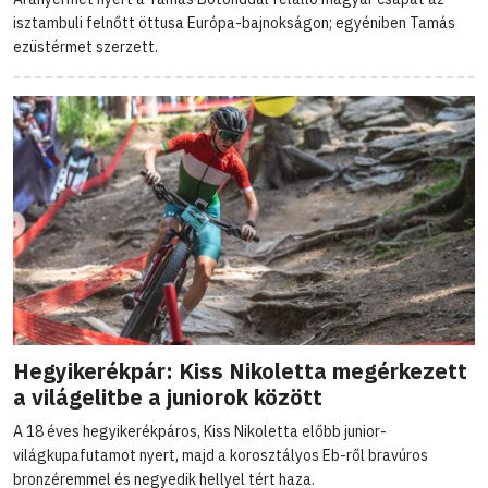
isztambuli felnőtt öttusa Európa-bajnokságon; egyéniben Tamás
ezüstérmet szerzett.
Hegyikerékpár: Kiss Nikoletta megérkezett
a világelitbe a juniorok között
A 18 éves hegyikerékpáros, Kiss Nikoletta előbb junior-
világkupafutamot nyert, majd a korosztályos Eb-ről bravúros
bronzéremmel és negyedik hellyel tért haza.