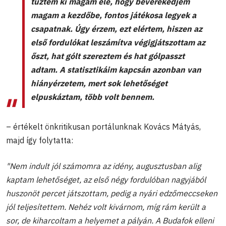
tűztem ki magam elé, hogy beverekedjem
magam a kezdőbe, fontos játékosa legyek a
csapatnak. Úgy érzem, ezt elértem, hiszen az
első fordulókat leszámítva végigjátszottam az
őszt, hat gólt szereztem és hat gólpasszt
adtam. A statisztikáim kapcsán azonban van
hiányérzetem, mert sok lehetőséget
elpuskáztam, több volt bennem.
– értékelt önkritikusan portálunknak Kovács Mátyás,
majd így folytatta:
"Nem indult jól számomra az idény, augusztusban alig
kaptam lehetőséget, az első négy fordulóban nagyjából
huszonöt percet játszottam, pedig a nyári edzőmeccseken
jól teljesítettem. Nehéz volt kivárnom, míg rám került a
sor, de kiharcoltam a helyemet a pályán. A Budafok elleni