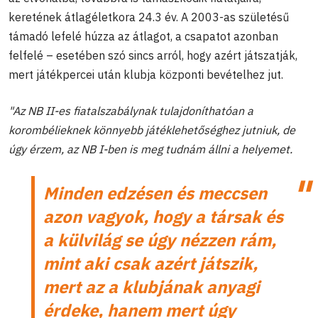
keretének átlagéletkora 24.3 év. A 2003-as születésű
támadó lefelé húzza az átlagot, a csapatot azonban
felfelé – esetében szó sincs arról, hogy azért játszatják,
mert játékpercei után klubja központi bevételhez jut.
"Az NB II-es fiatalszabálynak tulajdoníthatóan a
korombélieknek könnyebb játéklehetőséghez jutniuk, de
úgy érzem, az NB I-ben is meg tudnám állni a helyemet.
Minden edzésen és meccsen
azon vagyok, hogy a társak és
a külvilág se úgy nézzen rám,
mint aki csak azért játszik,
mert az a klubjának anyagi
érdeke, hanem mert úgy