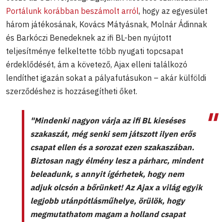
Portálunk korábban beszámolt arról
, hogy az egyesület
három játékosának, Kovács Mátyásnak, Molnár Ádinnak
és Barkóczi Benedeknek az ifi BL-ben nyújtott
teljesítménye felkeltette több nyugati topcsapat
érdeklődését, ám a követező, Ajax elleni találkozó
lendíthet igazán sokat a pályafutásukon – akár külföldi
szerződéshez is hozzásegítheti őket.
"Mindenki nagyon várja az ifi BL kieséses
szakaszát, még senki sem játszott ilyen erős
csapat ellen és a sorozat ezen szakaszában.
Biztosan nagy élmény lesz a párharc, mindent
beleadunk, s annyit ígérhetek, hogy nem
adjuk olcsón a bőrünket! Az Ajax a világ egyik
legjobb utánpótlásműhelye, örülök, hogy
megmutathatom magam a holland csapat