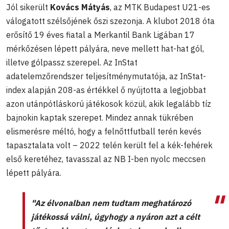
Jól sikerült
Kovács Mátyás
, az MTK Budapest U21-es
válogatott szélsőjének őszi szezonja. A klubot 2018 óta
erősítő 19 éves fiatal a Merkantil Bank Ligában 17
mérkőzésen lépett pályára, neve mellett hat-hat gól,
illetve gólpassz szerepel. Az InStat
adatelemzőrendszer teljesítménymutatója, az InStat-
index alapján 208-as értékkel ő nyújtotta a legjobbat
azon utánpótláskorú játékosok közül, akik legalább tíz
bajnokin kaptak szerepet. Mindez annak tükrében
elismerésre méltó, hogy a felnőttfutball terén kevés
tapasztalata volt – 2022 telén került fel a kék-fehérek
első keretéhez, tavasszal az NB I-ben nyolc meccsen
lépett pályára.
"Az élvonalban nem tudtam meghatározó
játékossá válni, úgyhogy a nyáron azt a célt