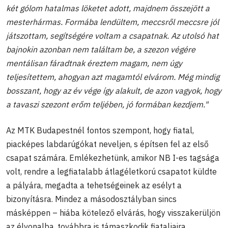
két gólom hatalmas löketet adott, majdnem összejött a
mesterhármas.
Formába lendültem, meccsről meccsre jól
játszottam, segítségére voltam a csapatnak. Az utolsó hat
bajnokin azonban nem találtam be, a szezon végére
mentálisan fáradtnak éreztem magam, nem úgy
teljesítettem, ahogyan azt magamtól elvárom. Még mindig
bosszant, hogy az év vége így alakult, de azon vagyok, hogy
a tavaszi szezont erőm teljében, jó formában kezdjem."
Az MTK Budapestnél fontos szempont, hogy fiatal,
piacképes labdarúgókat neveljen, s építsen fel az első
csapat számára. Emlékezhetünk, amikor NB I-es tagsága
volt, rendre a legfiatalabb átlagéletkorú csapatot küldte
a pályára, megadta a tehetségeinek az esélyt a
bizonyításra. Mindez a másodosztályban sincs
másképpen – hiába kötelező elvárás, hogy visszakerüljön
az élvonalba, továbbra is támaszkodik fiataljaira,