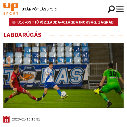
UTÁNPÓTLÁS
SPORT
U16-OS FIÚ VÍZILABDA-VILÁGBAJNOKSÁG, ZÁGRÁB
LABDARÚGÁS
2023-01-13 13:51