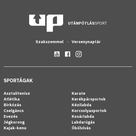
UTÁNPÓTLÁS
SPORT
Szakszemmel
Versenynaptár
SPORTÁGAK
Asztalitenisz
Karate
Atlétika
Kerékpársportok
Birkózás
Kézilabda
Cselgáncs
Korcsolyasportok
Evezés
Kosárlabda
Jégkorong
Labdarúgás
Kajak-kenu
Ökölvívás