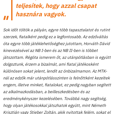
teljesítek, hogy azzal csapat
hasznára vagyok.
Sok időt töltök a pályán, egyre több tapasztalatot és rutint
szerzek, fiatalként pedig ez a legfontosabb. Az edzőváltás
óta egyre több játéklehetőséghez jutottam, Horváth Dávid
kinevezésével az NB I-ben és az NB II-ben is többet
játszottam. Régóta ismerem őt, az utánpótlásban is együtt
dolgoztunk, érzem a bizalmát, ami fiatal játékosként
különösen sokat jelent, lendít az önbizalmamon. Az MTK-
nál az edzők már utánpótlásszinten is felnőttként kezeltek
engem, illetve minket, fiatalokat, ez pedig nagyban segített
az alkalmazkodásban, a beilleszkedésben és az
eredménykényszer kezelésében. Továbbá nagy segítség,
hogy olyan játékosokkal játszhatok együtt, mint Németh
Krisztián vagy Stieber Zoltán, akik nyitottak felém, sokat el