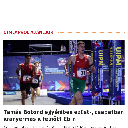
CÍMLAPRÓL AJÁNLJUK
Tamás Botond egyéniben ezüst-, csapatban
aranyérmes a felnőtt Eb-n
Aranyérmet nyert a Tamás Botonddal felálló magyar csapat az