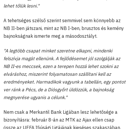
lehet tőlük lesni."
A tehetséges szélső szerint semmivel sem könnyebb az
NB II-ben játszani, mint az NB I-ben, brusztos és kemény
bajnokságnak ismerte meg a másodosztályt.
"A legtöbb csapat minket szeretne elkapni, mindenki
felszívja magát ellenünk. A fejlődésemet jól szolgálják az
NB II-es meccsek, ezen a terepen hozzá lehet szokni az
elváráshoz, miszerint folyamatosan szállítani kell az
eredményeket. Harmadikok vagyunk a tabellán, egy pontot
ver ránk a Pécs, de a Diósgyőrt üldözzük, a bajnokság
megnyerése ugyanis a célunk."
Nem csak a Merkantil Bank Ligában lesz lehetősége a
bizonyításra: február 8-án az MTK az Ajax ellen csap
össze az UEFA Ifjúsági Ligájának kieséses szakaszában.