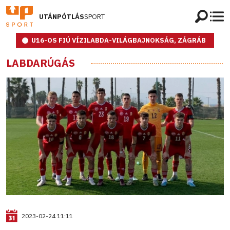
UTÁNPÓTLÁS
SPORT
U16-OS FIÚ VÍZILABDA-VILÁGBAJNOKSÁG, ZÁGRÁB
LABDARÚGÁS
2023-02-24 11:11