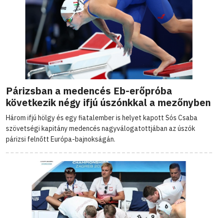
Párizsban a medencés Eb-erőpróba
következik négy ifjú úszónkkal a mezőnyben
Három ifjú hölgy és egy fiatalember is helyet kapott Sós Csaba
szövetségi kapitány medencés nagyválogatottjában az úszók
párizsi felnőtt Európa-bajnokságán.