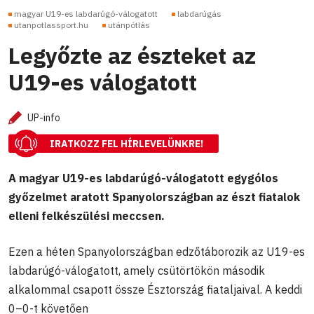
magyar U19-es labdarúgó-válogatott
labdarúgás
utanpotlassport.hu
utánpótlás
Legyőzte az észteket az
U19-es válogatott
UP-info
IRATKOZZ FEL HÍRLEVELÜNKRE!
A magyar U19-es labdarúgó-válogatott egygólos
győzelmet aratott Spanyolországban az észt fiatalok
elleni felkészülési meccsen.
Ezen a héten Spanyolországban edzőtáborozik az U19-es
labdarúgó-válogatott, amely csütörtökön második
alkalommal csapott össze Észtország fiataljaival. A keddi
0–0-t követően