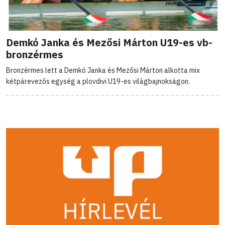
Demkó Janka és Mezősi Márton U19-es vb-
bronzérmes
Bronzérmes lett a Demkó Janka és Mezősi Márton alkotta mix
kétpárevezős egység a plovdivi U19-es világbajnokságon.