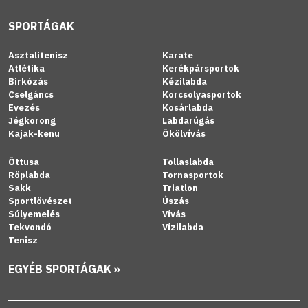
SPORTÁGAK
Asztalitenisz
Karate
Atlétika
Kerékpársportok
Birkózás
Kézilabda
Cselgáncs
Korcsolyasportok
Evezés
Kosárlabda
Jégkorong
Labdarúgás
Kajak-kenu
Ökölvívás
Öttusa
Tollaslabda
Röplabda
Tornasportok
Sakk
Triatlon
Sportlövészet
Úszás
Súlyemelés
Vívás
Tekvondó
Vízilabda
Tenisz
EGYÉB SPORTÁGAK »