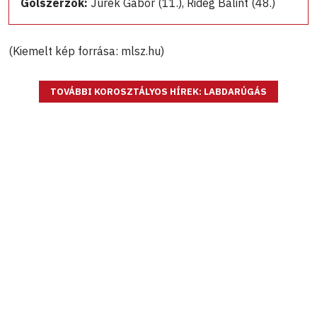
Gólszerzők:
Jurek Gábor (11.), Rideg Bálint (48.)
(Kiemelt kép forrása: mlsz.hu)
TOVÁBBI KOROSZTÁLYOS HÍREK: LABDARÚGÁS