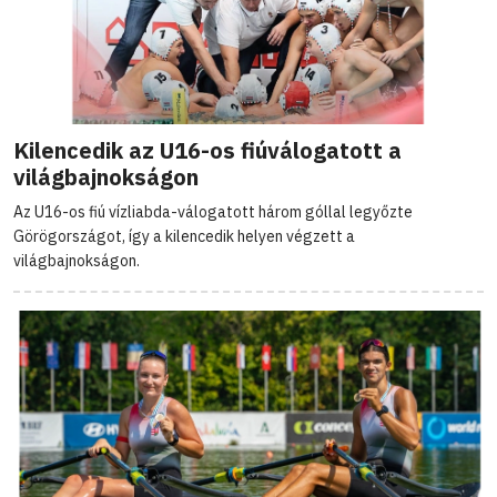
Kilencedik az U16-os fiúválogatott a
világbajnokságon
Az U16-os fiú vízliabda-válogatott három góllal legyőzte
Görögországot, így a kilencedik helyen végzett a
világbajnokságon.