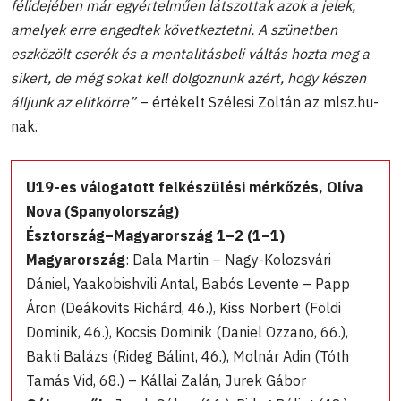
félidejében már egyértelműen látszottak azok a jelek,
amelyek erre engedtek következtetni. A szünetben
eszközölt cserék és a mentalitásbeli váltás hozta meg a
sikert, de még sokat kell dolgoznunk azért, hogy készen
álljunk az elitkörre”
– értékelt Szélesi Zoltán az mlsz.hu-
nak.
U19-es válogatott felkészülési mérkőzés, Olíva
Nova (Spanyolország)
Észtország–Magyarország 1–2 (1–1)
Magyarország
: Dala Martin – Nagy-Kolozsvári
Dániel, Yaakobishvili Antal, Babós Levente – Papp
Áron (Deákovits Richárd, 46.), Kiss Norbert (Földi
Dominik, 46.), Kocsis Dominik (Daniel Ozzano, 66.),
Bakti Balázs (Rideg Bálint, 46.), Molnár Adin (Tóth
Tamás Vid, 68.) – Kállai Zalán, Jurek Gábor