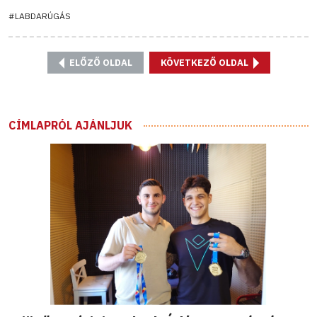
#LABDARÚGÁS
ELŐZŐ OLDAL
KÖVETKEZŐ OLDAL
CÍMLAPRÓL AJÁNLJUK