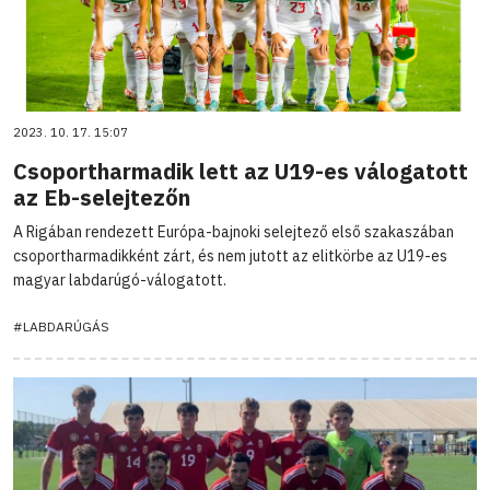
2023. 10. 17. 15:07
Csoportharmadik lett az U19-es válogatott
az Eb-selejtezőn
A Rigában rendezett Európa-bajnoki selejtező első szakaszában
csoportharmadikként zárt, és nem jutott az elitkörbe az U19-es
magyar labdarúgó-válogatott.
#LABDARÚGÁS