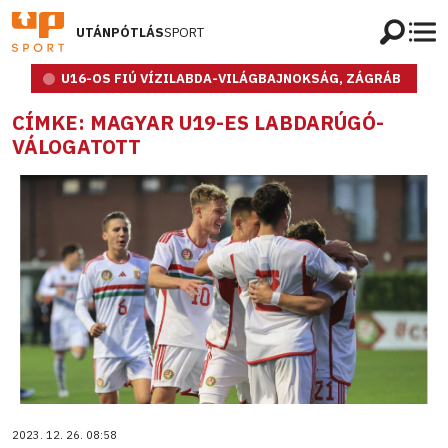
UTÁNPÓTLÁS
SPORT
U16-OS FIÚ VÍZILABDA-VILÁGBAJNOKSÁG, ZÁGRÁB
CÍMKE: MAGYAR U19-ES LABDARÚGÓ-
VÁLOGATOTT
2023. 12. 26. 08:58