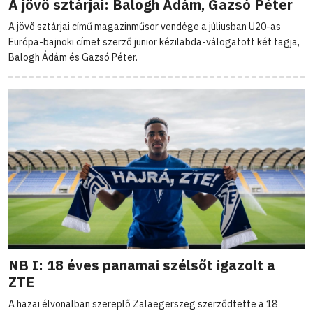
A jövő sztárjai: Balogh Ádám, Gazsó Péter
A jövő sztárjai című magazinműsor vendége a júliusban U20-as
Európa-bajnoki címet szerző junior kézilabda-válogatott két tagja,
Balogh Ádám és Gazsó Péter.
NB I: 18 éves panamai szélsőt igazolt a
ZTE
A hazai élvonalban szereplő Zalaegerszeg szerződtette a 18