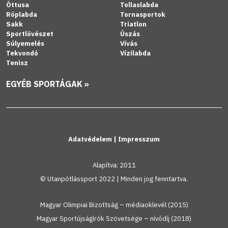
Öttusa
Tollaslabda
Röplabda
Tornasportok
Sakk
Triatlon
Sportlövészet
Úszás
Súlyemelés
Vívás
Tekvondó
Vízilabda
Tenisz
EGYÉB SPORTÁGAK »
Adatvédelem
|
Impresszum
Alapítva: 2011
© Utanpótlássport 2022 | Minden jog fenntartva.
Magyar Olimpiai Bizottság – médiaoklevél (2015)
Magyar Sportújságírók Szövetsége – nívódíj (2018)