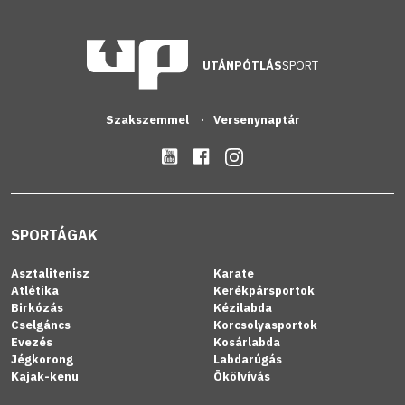
UTÁNPÓTLÁS
SPORT
Szakszemmel
Versenynaptár
SPORTÁGAK
Asztalitenisz
Karate
Atlétika
Kerékpársportok
Birkózás
Kézilabda
Cselgáncs
Korcsolyasportok
Evezés
Kosárlabda
Jégkorong
Labdarúgás
Kajak-kenu
Ökölvívás