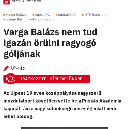
2023-03-22 10:00
Varga Balázs
Újpest FC
labdarúgás
OTP Bank Liga
utánpótlás
utanpotlassport.hu
Varga Balázs nem tud
igazán örülni ragyogó
góljának
UP-info
IRATKOZZ FEL HÍRLEVELÜNKRE!
Az Újpest 19 éves középpályása nagyszerű
mozdulatsort követően vette be a Puskás Akadémia
kapuját, ám a nagy különbségű vereség miatt nem
lehet boldog.