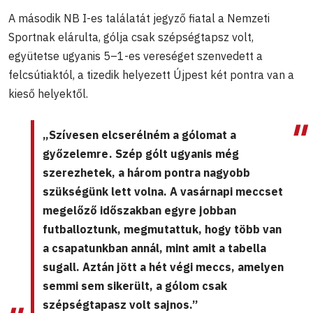
A második NB I-es találatát jegyző fiatal a Nemzeti
Sportnak elárulta, gólja csak szépségtapsz volt,
együtetse ugyanis 5–1-es vereséget szenvedett a
felcsútiaktól, a tizedik helyezett Újpest két pontra van a
kieső helyektől.
„Szívesen elcserélném a gólomat a
győzelemre . Szép gólt ugyanis még
szerezhetek, a három pontra nagyobb
szükségünk lett volna. A vasárnapi meccset
megelőző időszakban egyre jobban
futballoztunk, megmutattuk, hogy több van
a csapatunkban annál, mint amit a tabella
sugall. Aztán jött a hét végi meccs, amelyen
semmi sem sikerült, a gólom csak
szépségtapasz volt sajnos.”