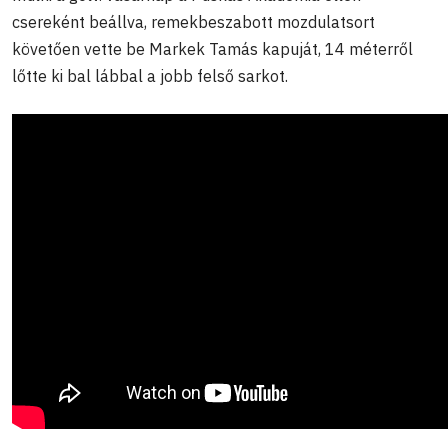
csereként beállva, remekbeszabott mozdulatsort
követően vette be Markek Tamás kapuját, 14 méterről
lőtte ki bal lábbal a jobb felső sarkot.