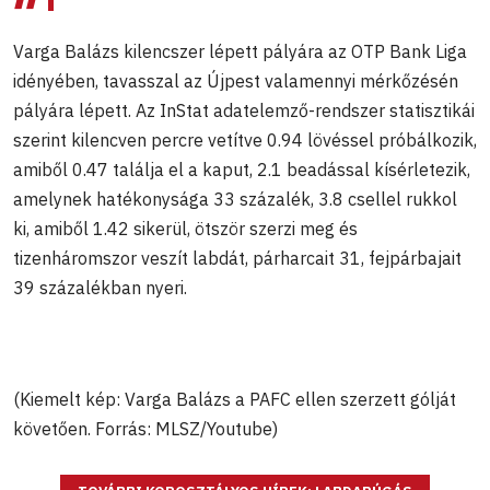
Varga Balázs kilencszer lépett pályára az OTP Bank Liga
idényében, tavasszal az Újpest valamennyi mérkőzésén
pályára lépett. Az InStat adatelemző-rendszer statisztikái
szerint kilencven percre vetítve 0.94 lövéssel próbálkozik,
amiből 0.47 találja el a kaput, 2.1 beadással kísérletezik,
amelynek hatékonysága 33 százalék, 3.8 csellel rukkol
ki, amiből 1.42 sikerül, ötször szerzi meg és
tizenháromszor veszít labdát, párharcait 31, fejpárbajait
39 százalékban nyeri.
(Kiemelt kép: Varga Balázs a PAFC ellen szerzett gólját
követően. Forrás: MLSZ/Youtube)