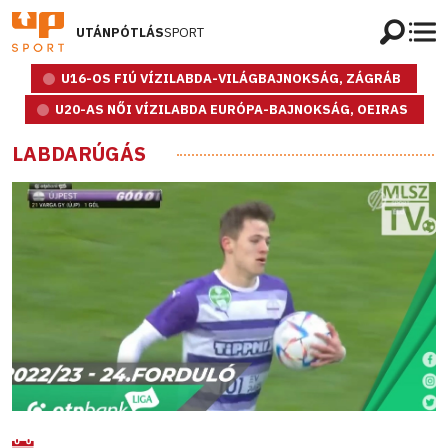
UTÁNPÓTLÁS
SPORT
U16-OS FIÚ VÍZILABDA-VILÁGBAJNOKSÁG, ZÁGRÁB
U20-AS NŐI VÍZILABDA EURÓPA-BAJNOKSÁG, OEIRAS
LABDARÚGÁS