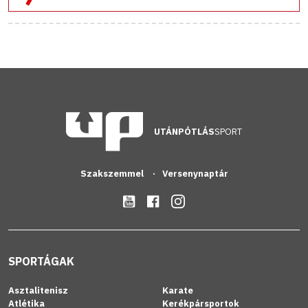
UTÁNPÓTLÁS
SPORT
Szakszemmel
Versenynaptár
SPORTÁGAK
Asztalitenisz
Karate
Atlétika
Kerékpársportok