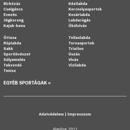
Birkózás
Kézilabda
Cselgáncs
Korcsolyasportok
Evezés
Kosárlabda
Jégkorong
Labdarúgás
Kajak-kenu
Ökölvívás
Öttusa
Tollaslabda
Röplabda
Tornasportok
Sakk
Triatlon
Sportlövészet
Úszás
Súlyemelés
Vívás
Tekvondó
Vízilabda
Tenisz
EGYÉB SPORTÁGAK »
Adatvédelem
|
Impresszum
Alapítva: 2011