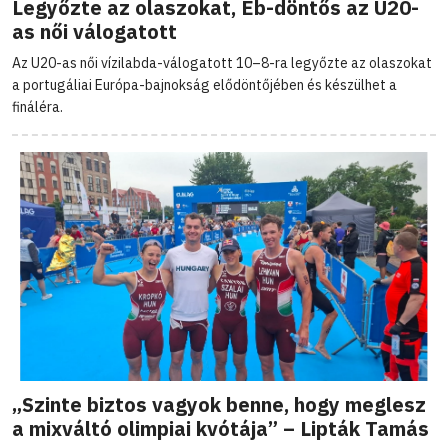
Legyőzte az olaszokat, Eb-döntős az U20-
as női válogatott
Az U20-as női vízilabda-válogatott 10–8-ra legyőzte az olaszokat
a portugáliai Európa-bajnokság elődöntőjében és készülhet a
fináléra.
„Szinte biztos vagyok benne, hogy meglesz
a mixváltó olimpiai kvótája” – Lipták Tamás