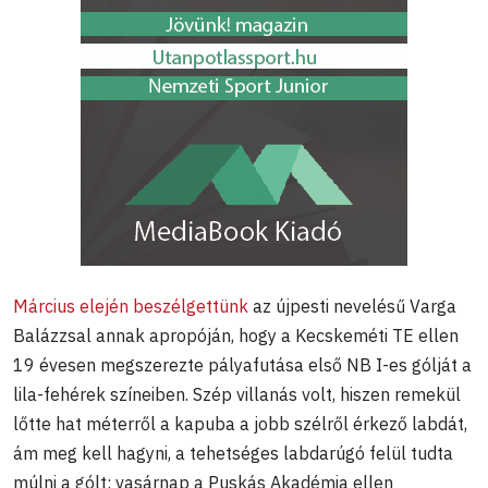
Március elején beszélgettünk
az újpesti nevelésű Varga
Balázzsal annak apropóján, hogy a Kecskeméti TE ellen
19 évesen megszerezte pályafutása első NB I-es gólját a
lila-fehérek színeiben. Szép villanás volt, hiszen remekül
lőtte hat méterről a kapuba a jobb szélről érkező labdát,
ám meg kell hagyni, a tehetséges labdarúgó felül tudta
múlni a gólt: vasárnap a Puskás Akadémia ellen