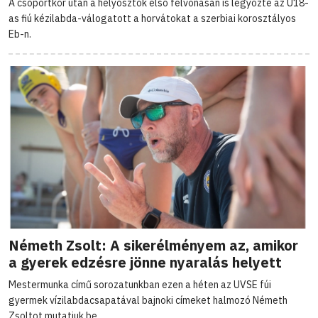
A csoportkör után a helyosztók első felvonásán is legyőzte az U18-
as fiú kézilabda-válogatott a horvátokat a szerbiai korosztályos
Eb-n.
Németh Zsolt: A sikerélményem az, amikor
a gyerek edzésre jönne nyaralás helyett
Mestermunka című sorozatunkban ezen a héten az UVSE fúi
gyermek vízilabdacsapatával bajnoki címeket halmozó Németh
Zsoltot mutatjuk be.