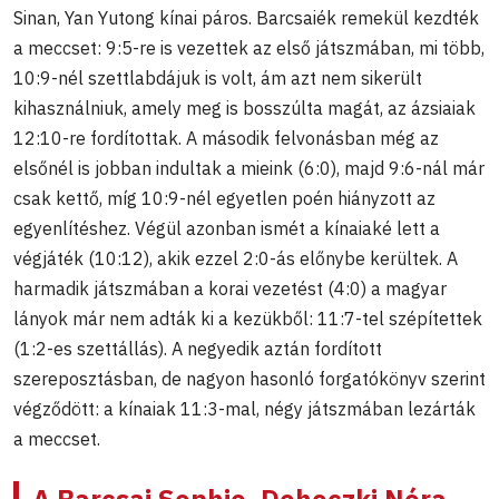
Sinan, Yan Yutong kínai páros. Barcsaiék remekül kezdték
a meccset: 9:5-re is vezettek az első játszmában, mi több,
10:9-nél szettlabdájuk is volt, ám azt nem sikerült
kihasználniuk, amely meg is bosszúlta magát, az ázsiaiak
12:10-re fordítottak. A második felvonásban még az
elsőnél is jobban indultak a mieink (6:0), majd 9:6-nál már
csak kettő, míg 10:9-nél egyetlen poén hiányzott az
egyenlítéshez. Végül azonban ismét a kínaiaké lett a
végjáték (10:12), akik ezzel 2:0-ás előnybe kerültek. A
harmadik játszmában a korai vezetést (4:0) a magyar
lányok már nem adták ki a kezükből: 11:7-tel szépítettek
(1:2-es szettállás). A negyedik aztán fordított
szereposztásban, de nagyon hasonló forgatókönyv szerint
végződött: a kínaiak 11:3-mal, négy játszmában lezárták
a meccset.
A Barcsai Sophie, Dohoczki Nóra