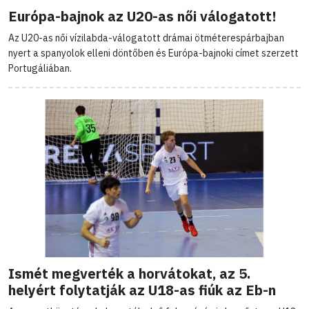
Európa-bajnok az U20-as női válogatott!
Az U20-as női vízilabda-válogatott drámai ötméterespárbajban
nyert a spanyolok elleni döntőben és Európa-bajnoki címet szerzett
Portugáliában.
Ismét megverték a horvátokat, az 5.
helyért folytatják az U18-as fiúk az Eb-n