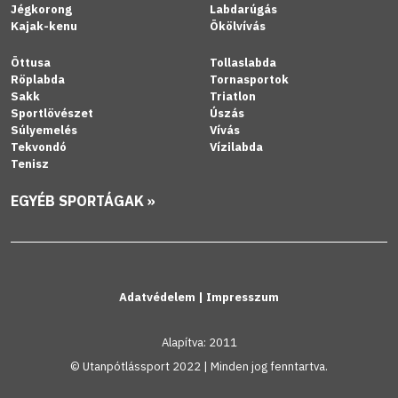
Jégkorong
Labdarúgás
Kajak-kenu
Ökölvívás
Öttusa
Tollaslabda
Röplabda
Tornasportok
Sakk
Triatlon
Sportlövészet
Úszás
Súlyemelés
Vívás
Tekvondó
Vízilabda
Tenisz
EGYÉB SPORTÁGAK »
Adatvédelem
|
Impresszum
Alapítva: 2011
© Utanpótlássport 2022 | Minden jog fenntartva.