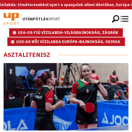
da: ötméteresekkel nyert a spanyolok elleni döntőben, Európa-bajnok 
UTÁNPÓTLÁS
SPORT
U16-OS FIÚ VÍZILABDA-VILÁGBAJNOKSÁG, ZÁGRÁB
U20-AS NŐI VÍZILABDA EURÓPA-BAJNOKSÁG, OEIRAS
ASZTALITENISZ