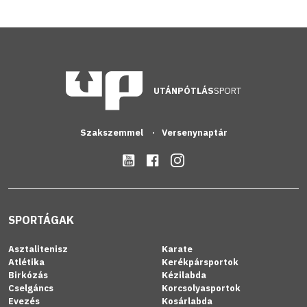
UTÁNPÓTLÁS
SPORT
Szakszemmel
Versenynaptár
SPORTÁGAK
Asztalitenisz
Karate
Atlétika
Kerékpársportok
Birkózás
Kézilabda
Cselgáncs
Korcsolyasportok
Evezés
Kosárlabda