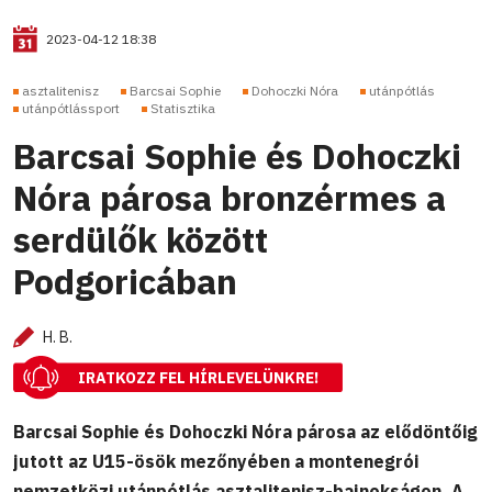
2023-04-12 18:38
asztalitenisz
Barcsai Sophie
Dohoczki Nóra
utánpótlás
utánpótlássport
Statisztika
Barcsai Sophie és Dohoczki
Nóra párosa bronzérmes a
serdülők között
Podgoricában
H. B.
IRATKOZZ FEL HÍRLEVELÜNKRE!
Barcsai Sophie és Dohoczki Nóra párosa az elődöntőig
jutott az U15-ösök mezőnyében a montenegrói
nemzetközi utánpótlás asztalitenisz-bajnokságon. A