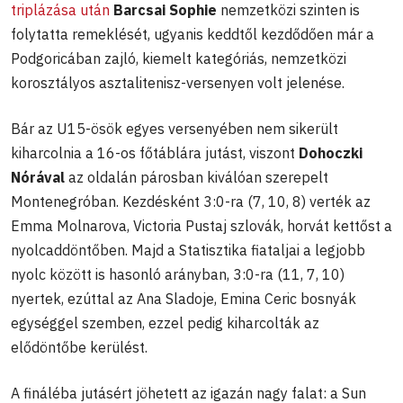
triplázása után
Barcsai Sophie
nemzetközi szinten is
folytatta remeklését, ugyanis keddtől kezdődően már a
Podgoricában zajló, kiemelt kategóriás, nemzetközi
korosztályos asztalitenisz-versenyen volt jelenése.
Bár az U15-ösök egyes versenyében nem sikerült
kiharcolnia a 16-os főtáblára jutást, viszont
Dohoczki
Nórával
az oldalán párosban kiválóan szerepelt
Montenegróban. Kezdésként 3:0-ra (7, 10, 8) verték az
Emma Molnarova, Victoria Pustaj szlovák, horvát kettőst a
nyolcaddöntőben. Majd a Statisztika fiataljai a legjobb
nyolc között is hasonló arányban, 3:0-ra (11, 7, 10)
nyertek, ezúttal az Ana Sladoje, Emina Ceric bosnyák
egységgel szemben, ezzel pedig kiharcolták az
elődöntőbe kerülést.
A fináléba jutásért jöhetett az igazán nagy falat: a Sun