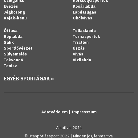
Cselgáncs
Korcsolyasportok
Evezés
Kosárlabda
Jégkorong
Labdarúgás
Kajak-kenu
Ökölvívás
Öttusa
Tollaslabda
Röplabda
Tornasportok
Sakk
Triatlon
Sportlövészet
Úszás
Súlyemelés
Vívás
Tekvondó
Vízilabda
Tenisz
EGYÉB SPORTÁGAK »
Adatvédelem
|
Impresszum
Alapítva: 2011
© Utanpótlássport 2022 | Minden jog fenntartva.