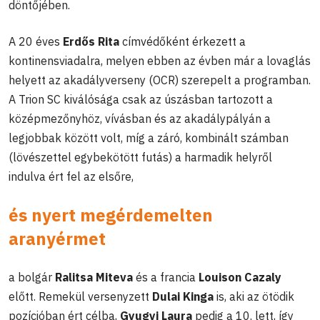
döntőjében.
A 20 éves
Erdős Rita
címvédőként érkezett a
kontinensviadalra, melyen ebben az évben már a lovaglás
helyett az akadályverseny (OCR) szerepelt a programban.
A Trion SC kiválósága csak az úszásban tartozott a
középmezőnyhöz, vívásban és az akadálypályán a
legjobbak között volt, míg a záró, kombinált számban
(lövészettel egybekötött futás) a harmadik helyről
indulva ért fel az elsőre,
és nyert megérdemelten
aranyérmet
a bolgár
Ralitsa Miteva
és a francia
Louison Cazaly
előtt. Remekül versenyzett
Dulai Kinga
is, aki az ötödik
pozícióban ért célba,
Gyugyi Laura
pedig a 10. lett, így