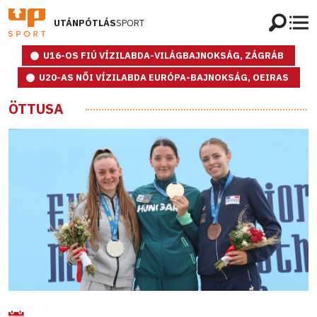
UTÁNPÓTLÁS
SPORT
U16-OS FIÚ VÍZILABDA-VILÁGBAJNOKSÁG, ZÁGRÁB
U20-AS NŐI VÍZILABDA EURÓPA-BAJNOKSÁG, OEIRAS
ÖTTUSA