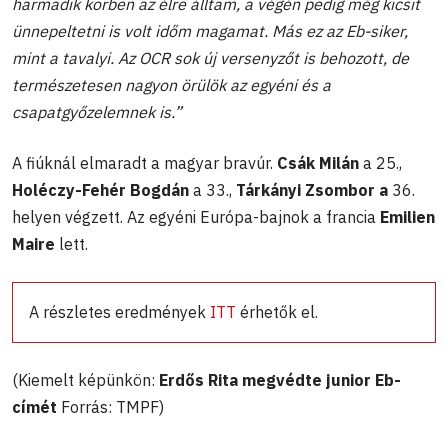
harmadik körben az élre álltam, a végén pedig még kicsit
ünnepeltetni is volt időm magamat. Más ez az Eb-siker,
mint a tavalyi. Az OCR sok új versenyzőt is behozott, de
természetesen nagyon örülök az egyéni és a
csapatgyőzelemnek is.”
A fiúknál elmaradt a magyar bravúr.
Csák Milán
a 25.,
Holéczy-Fehér Bogdán
a 33.,
Tárkányi Zsombor a
36.
helyen végzett. Az egyéni Európa-bajnok a francia
Emilien
Maire
lett.
A részletes eredmények
ITT
érhetők el.
(Kiemelt képünkön:
Erdős Rita megvédte junior Eb-
címét
Forrás: TMPF)