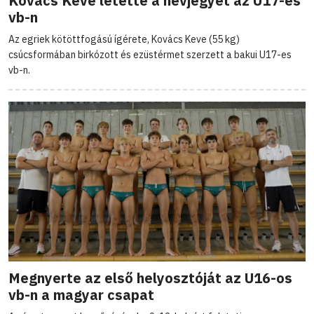
Kovács Keve letette a névjegyét az U17-es
vb-n
Az egriek kötöttfogású ígérete, Kovács Keve (55 kg)
csúcsformában birkózott és ezüstérmet szerzett a bakui U17-es
vb-n.
Megnyerte az első helyosztóját az U16-os
vb-n a magyar csapat