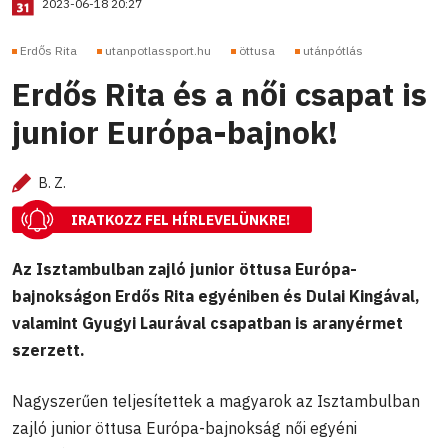
2023-06-18 20:27
Erdős Rita
utanpotlassport.hu
öttusa
utánpótlás
Erdős Rita és a női csapat is
junior Európa-bajnok!
B. Z.
IRATKOZZ FEL HÍRLEVELÜNKRE!
Az Isztambulban zajló junior öttusa Európa-
bajnokságon Erdős Rita egyéniben és Dulai Kingával,
valamint Gyugyi Laurával csapatban is aranyérmet
szerzett.
Nagyszerűen teljesítettek a magyarok az Isztambulban
zajló junior öttusa Európa-bajnokság női egyéni