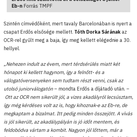
Eb-n
Forrás TMPF
Szintén címvédőként, mert tavaly Barcelonában is nyert a
csapat Erdős elsősége mellett.
Tóth Dorka Sárának
az
OCR-rel gyűlt meg a baja, így meg kellett elégednie a 30.
hellyel.
„Nehezen indult az évem, mert térdsérülés miatt két
hónapot ki kellett hagynom, így a felnőtt- és a
válogatóversenyeken sem tudtam részt venni, csak az
utolsó juniorválogatón
– mondta Erdős a díjátadó után. –
Ott az OCR nem sikerült jól, a vizes akadályról lecsúsztam,
így még kérdéses volt az is, hogy kihoznak-e az Eb-re, de
megkaptam a bizalmat. Itt pedig minden összejött. A vívás
is jól sikerült, az akadálypályán is jó időt mentem, és
feldobódva vártam a kombit. Nagyon jól lőttem, már a