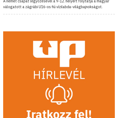
A német csapat legyőzésével a 9-12. helyért folytatja a magyar
válogatott a zágrábi U16-os fiú vízilabda-világbajnokságot.