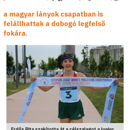
a magyar lányok csapatban is
felállhattak a dobogó legfelső
fokára.
Erdős Rita szakította át a célszalagot a junior