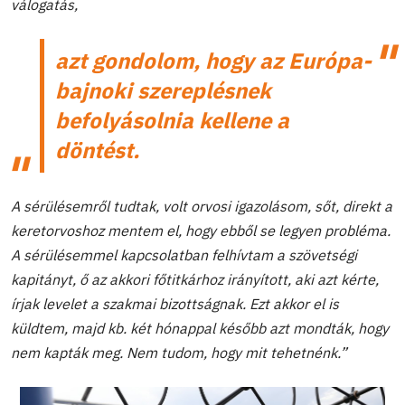
válogatás,
azt gondolom, hogy az Európa-
bajnoki szereplésnek
befolyásolnia kellene a
döntést.
A sérülésemről tudtak, volt orvosi igazolásom, sőt, direkt a
keretorvoshoz mentem el, hogy ebből se legyen probléma.
A sérülésemmel kapcsolatban felhívtam a szövetségi
kapitányt, ő az akkori főtitkárhoz irányított, aki azt kérte,
írjak levelet a szakmai bizottságnak. Ezt akkor el is
küldtem, majd kb. két hónappal később azt mondták, hogy
nem kapták meg. Nem tudom, hogy mit tehetnénk.”