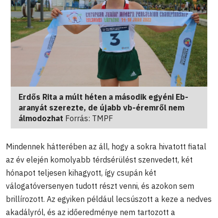
Erdős Rita a múlt héten a második egyéni Eb-
aranyát szerezte, de újabb vb-éremről nem
álmodozhat
Forrás: TMPF
Mindennek hátterében az áll, hogy a sokra hivatott fiatal
az év elején komolyabb térdsérülést szenvedett, két
hónapot teljesen kihagyott, így csupán két
válogatóversenyen tudott részt venni, és azokon sem
brillírozott. Az egyiken például lecsúszott a keze a nedves
akadályról, és az időeredménye nem tartozott a