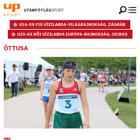
UTÁNPÓTLÁS
SPORT
U16-OS FIÚ VÍZILABDA-VILÁGBAJNOKSÁG, ZÁGRÁB
U20-AS NŐI VÍZILABDA EURÓPA-BAJNOKSÁG, OEIRAS
ÖTTUSA