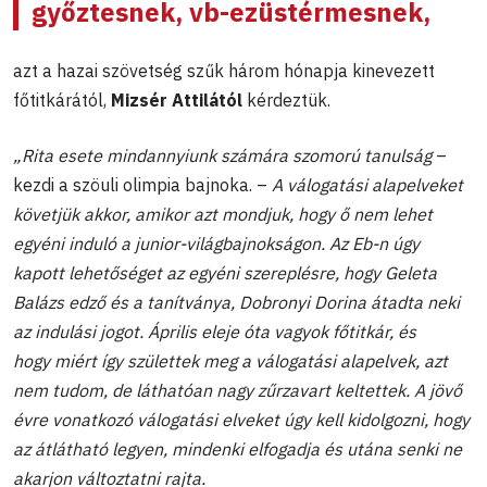
győztesnek, vb-ezüstérmesnek,
azt a hazai szövetség szűk három hónapja kinevezett
főtitkárától,
Mizsér Attilától
kérdeztük.
„Rita esete mindannyiunk számára szomorú tanulság
–
kezdi a szöuli olimpia bajnoka. –
A válogatási alapelveket
követjük akkor, amikor azt mondjuk, hogy ő nem lehet
egyéni induló a junior-világbajnokságon. Az Eb-n úgy
kapott lehetőséget az egyéni szereplésre, hogy Geleta
Balázs edző és a tanítványa, Dobronyi Dorina átadta neki
az indulási jogot. Április eleje óta vagyok főtitkár, és
hogy miért így születtek meg a válogatási alapelvek, azt
nem tudom, de láthatóan nagy zűrzavart keltettek. A jövő
évre vonatkozó válogatási elveket úgy kell kidolgozni, hogy
az átlátható legyen, mindenki elfogadja és utána senki ne
akarjon változtatni rajta.