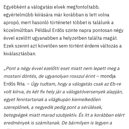
Egyébként a válogatási elvek megfontoltabb,
egyértelműbb kiírására már korábban is lett volna
apropó, mert hasonló történetet többet is találunk a
közelmúltban. Például Erdős szinte napra pontosan négy
évvel ezelőtt ugyanabben a helyzetben találta magát.
Ezek szerint azt követően sem történt érdemi változás a
kiválasztásban.
„Pont a négy évvel ezelőtti eset miatt nem lepett meg a
mostani döntés, de ugyanolyan rosszul érint
– mondja
Erdős Rita. –
Úgy tudtam, hogy a válogatás csak az Eb-re
volt kiírva, és két fix hely jár a válogatóversenyek alapján,
egyet fenntartanak a világkupán kiemelkedően
szereplőnek, a negyedik pedig pont a sérülések,
betegségek miatt marad szubjektív. És itt a korábban elért
eredmények is számítanak. De bármilyen is legyen a