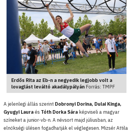
Erdős Rita az Eb-n a negyedik legjobb volt a
lovaglást leváltó akadálypályán
Forrás: TMPF
A jelenlegi állás szerint
Dobronyi Dorina, Dulai Kinga,
Gyugyi Laura
és
Tóth Dorka Sára
képviseli a magyar
színeket a junior-vb-n. A névsort majd júliusban, az
elnökségi ülésen fogadhatják el véglegesen. Mizsér Attila