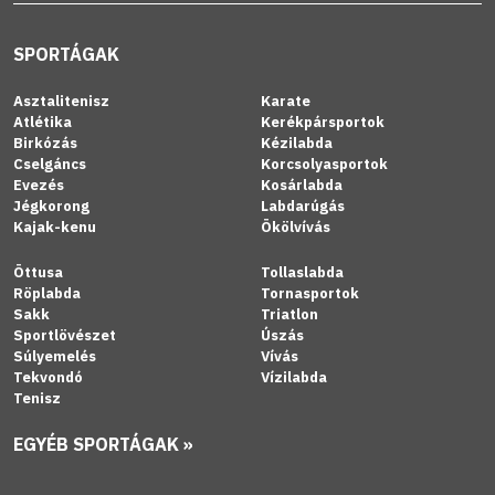
SPORTÁGAK
Asztalitenisz
Karate
Atlétika
Kerékpársportok
Birkózás
Kézilabda
Cselgáncs
Korcsolyasportok
Evezés
Kosárlabda
Jégkorong
Labdarúgás
Kajak-kenu
Ökölvívás
Öttusa
Tollaslabda
Röplabda
Tornasportok
Sakk
Triatlon
Sportlövészet
Úszás
Súlyemelés
Vívás
Tekvondó
Vízilabda
Tenisz
EGYÉB SPORTÁGAK »