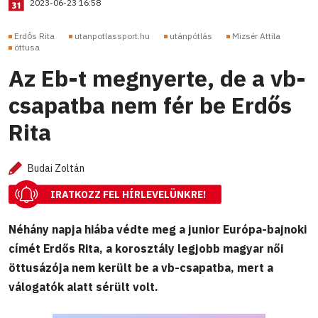
2023-06-23 16:58
Erdős Rita
utanpotlassport.hu
utánpótlás
Mizsér Attila
öttusa
Az Eb-t megnyerte, de a vb-
csapatba nem fér be Erdős
Rita
Budai Zoltán
IRATKOZZ FEL HÍRLEVELÜNKRE!
Néhány napja hiába védte meg a junior Európa-bajnoki
címét Erdős Rita, a korosztály legjobb magyar női
öttusázója nem került be a vb-csapatba, mert a
válogatók alatt sérült volt.