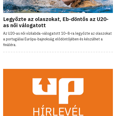
Legyőzte az olaszokat, Eb-döntős az U20-
as női válogatott
Az U20-as női vízilabda-válogatott 10–8-ra legyőzte az olaszokat
a portugáliai Európa-bajnokság elődöntőjében és készülhet a
fináléra.