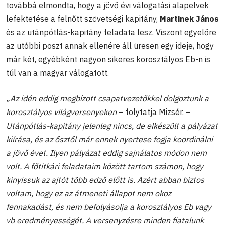
továbbá elmondta, hogy a jövő évi válogatási alapelvek
lefektetése a felnőtt szövetségi kapitány,
Martinek János
és az utánpótlás-kapitány feladata lesz. Viszont egyelőre
az utóbbi poszt annak ellenére áll üresen egy ideje, hogy
már két, egyébként nagyon sikeres korosztályos Eb-n is
túl van a magyar válogatott.
„Az idén eddig megbízott csapatvezetőkkel dolgoztunk a
korosztályos világversenyeken
– folytatja Mizsér. –
Utánpótlás-kapitány jelenleg nincs, de elkészült a pályázat
kiírása, és az ősztől már ennek nyertese fogja koordinálni
a jövő évet. Ilyen pályázat eddig sajnálatos módon nem
volt. A főtitkári feladataim között tartom számon, hogy
kinyissuk az ajtót több edző előtt is. Azért abban biztos
voltam, hogy ez az átmeneti állapot nem okoz
fennakadást, és nem befolyásolja a korosztályos Eb vagy
vb eredményességét. A versenyzésre minden fiatalunk