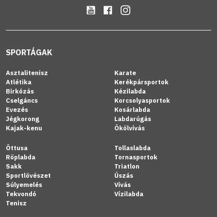
SPORTÁGAK
Asztalitenisz
Karate
Atlétika
Kerékpársportok
Birkózás
Kézilabda
Cselgáncs
Korcsolyasportok
Evezés
Kosárlabda
Jégkorong
Labdarúgás
Kajak-kenu
Ökölvívás
Öttusa
Tollaslabda
Röplabda
Tornasportok
Sakk
Triatlon
Sportlövészet
Úszás
Súlyemelés
Vívás
Tekvondó
Vízilabda
Tenisz