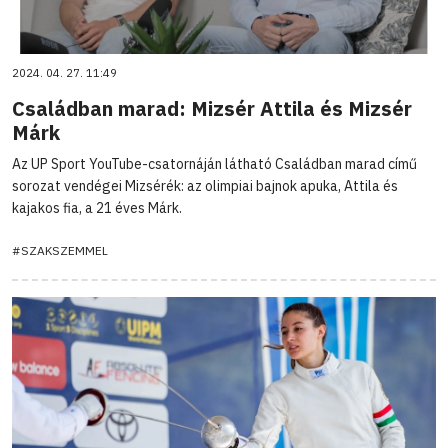
2024. 04. 27. 11:49
Családban marad: Mizsér Attila és Mizsér
Márk
Az UP Sport YouTube-csatornáján látható Családban marad című
sorozat vendégei Mizsérék: az olimpiai bajnok apuka, Attila és
kajakos fia, a 21 éves Márk.
#SZAKSZEMMEL