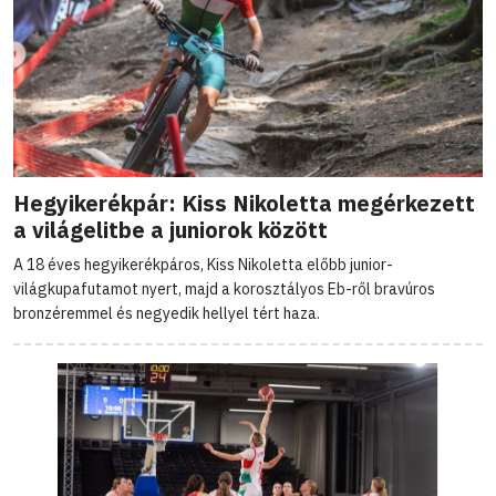
Hegyikerékpár: Kiss Nikoletta megérkezett
a világelitbe a juniorok között
A 18 éves hegyikerékpáros, Kiss Nikoletta előbb junior-
világkupafutamot nyert, majd a korosztályos Eb-ről bravúros
bronzéremmel és negyedik hellyel tért haza.