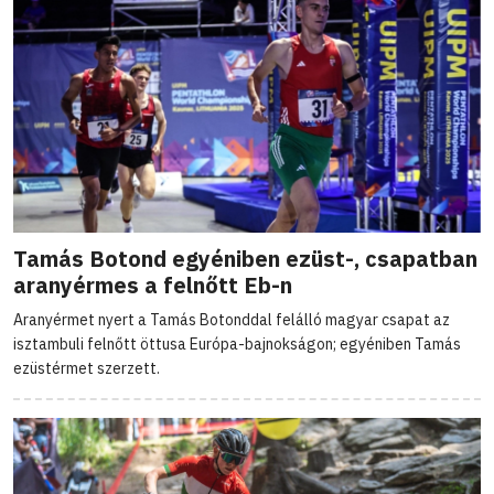
Tamás Botond egyéniben ezüst-, csapatban
aranyérmes a felnőtt Eb-n
Aranyérmet nyert a Tamás Botonddal felálló magyar csapat az
isztambuli felnőtt öttusa Európa-bajnokságon; egyéniben Tamás
ezüstérmet szerzett.