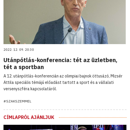
2022. 12. 09. 20:30
Utánpótlás-konferencia: tét az üzletben,
tét a sportban
A 12. utánpótlás-konferencián az olimpiai bajnok öttusázó, Mizsér
Attila speciális témájú előadást tartott a sport és a vállalati
versenyszféra kapcsolatáról.
#SZAKSZEMMEL
CÍMLAPRÓL AJÁNLJUK