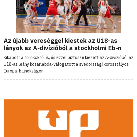
Az újabb vereséggel kiestek az U18-as
lányok az A-divízióból a stockholmi Eb-n
Kikapott a törököktől is, és ezzel biztosan kiesett az A-divízióból az
U18-as leány kosárlabda-válogatott a svédországi korosztályos
Európa-bajnokságon.