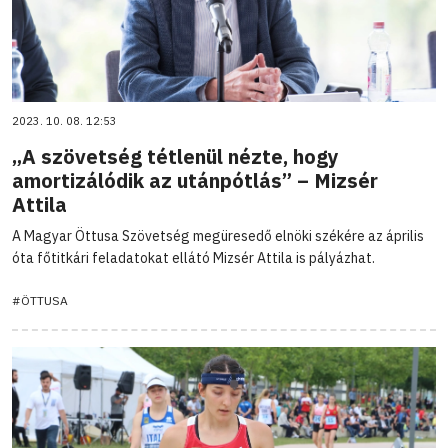
2023. 10. 08. 12:53
„A szövetség tétlenül nézte, hogy
amortizálódik az utánpótlás” – Mizsér
Attila
A Magyar Öttusa Szövetség megüresedő elnöki székére az április
óta főtitkári feladatokat ellátó Mizsér Attila is pályázhat.
#ÖTTUSA