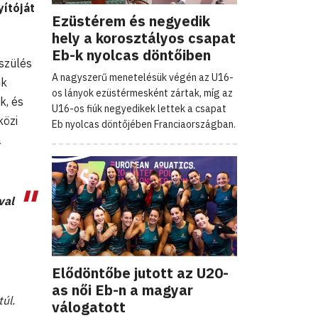
yítóját
Ezüstérem és negyedik
hely a korosztályos csapat
Eb-k nyolcas döntőiben
szülés
A nagyszerű menetelésük végén az U16-
nk
os lányok ezüstérmesként zártak, míg az
k, és
U16-os fiúk negyedikek lettek a csapat
közi
Eb nyolcas döntőjében Franciaországban.
a
val
Elődöntőbe jutott az U20-
as női Eb-n a magyar
úl.
válogatott