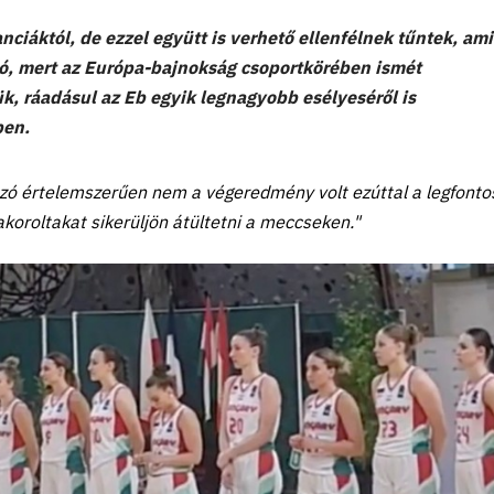
nciáktól, de ezzel együtt is verhető ellenfélnek tűntek, ami
, mert az Európa-bajnokság csoportkörében ismét
k, ráadásul az Eb egyik legnagyobb esélyeséről is
ben.
szó értelemszerűen nem a végeredmény volt ezúttal a legfonto
oroltakat sikerüljön átültetni a meccseken."