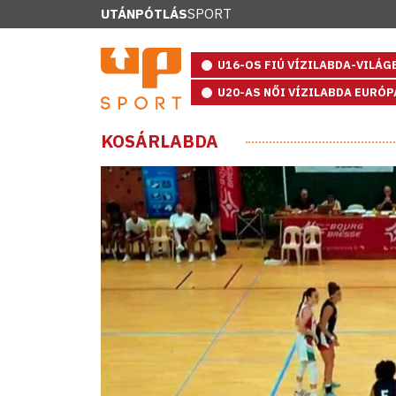
UTÁNPÓTLÁS
SPORT
U16-OS FIÚ VÍZILABDA-VILÁ
U20-AS NŐI VÍZILABDA EURÓ
KOSÁRLABDA