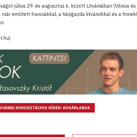
got július 29. és augusztus 6. között Litvániában (Vilnius és
a már említett franciákkal, a házigazda litvánokkal és a finnek
n.
t.hu)
OVÁBBI KOROSZTÁLYOS HÍREK: KOSÁRLABDA