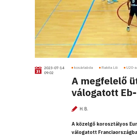
kosárlabda
Rakita Lili
U20-as
2023-07-14
09:02
A megfelelő ü
válogatott Eb
H. B.
A közelgő korosztályos Eu
válogatott Franciaországba