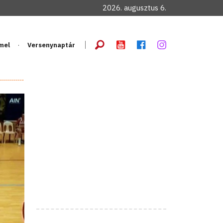
2026. augusztus 6.
mel
Versenynaptár