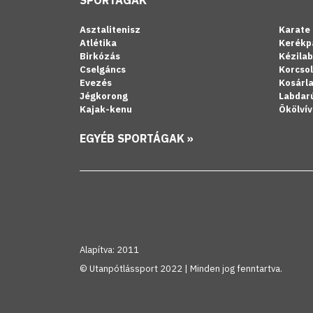
Asztalitenisz
Karate
Atlétika
Kerékp
Birkózás
Kézila
Cselgáncs
Korcso
Evezés
Kosárl
Jégkorong
Labdar
Kajak-kenu
Ökölvív
EGYÉB SPORTÁGAK »
Alapítva: 2011
© Utanpótlássport 2022 | Minden jog fenntartva.