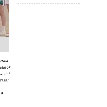
azunk
alatok
gymást
igazán
 a