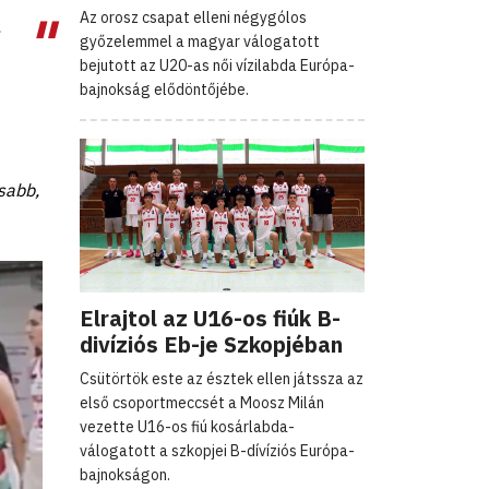
Az orosz csapat elleni négygólos
győzelemmel a magyar válogatott
bejutott az U20-as női vízilabda Európa-
bajnokság elődöntőjébe.
sabb,
Elrajtol az U16-os fiúk B-
divíziós Eb-je Szkopjéban
Csütörtök este az észtek ellen játssza az
első csoportmeccsét a Moosz Milán
vezette U16-os fiú kosárlabda-
válogatott a szkopjei B-dívíziós Európa-
bajnokságon.