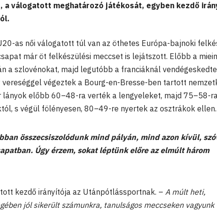
it, a válogatott meghatározó játékosát, egyben kezdő irán
ól.
20-as női válogatott túl van az öthetes Európa-bajnoki felké
sapat már öt felkészülési meccset is lejátszott. Előbb a miei
án a szlovénokat, majd legutóbb a franciáknál vendégeskedte
 vereséggel végeztek a Bourg-en-Bresse-ben tartott nemzet
r lányok előbb 60–48-ra verték a lengyeleket, majd 75–58-r
tól, s végül fölényesen, 80–49-re nyertek az osztrákok ellen.
obban összecsiszolódunk mind pályán, mind azon kívül, szó
apatban. Úgy érzem, sokat léptünk előre az elmúlt három
atott kezdő irányítója az Utánpótlássportnak. –
A múlt heti,
égében jól sikerült számunkra, tanulságos meccseken vagyunk t