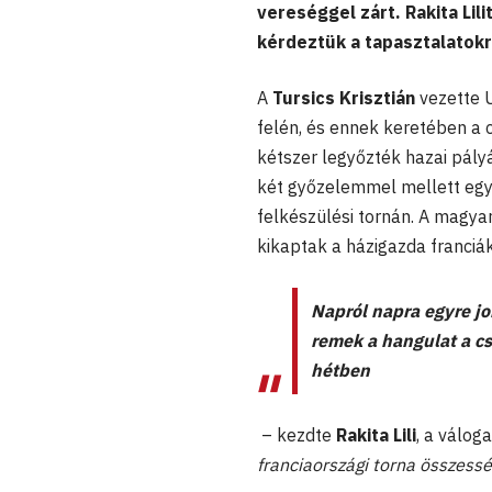
vereséggel zárt. Rakita Lil
kérdeztük a tapasztalatokr
A
Tursics Krisztián
vezette U
felén, és ennek keretében a c
kétszer legyőzték hazai pály
két győzelemmel mellett egy
felkészülési tornán. A magya
kikaptak a házigazda franciák
Napról napra egyre j
remek a
hangulat a cs
hétben
– kezdte
Rakita Lili
, a válog
franciaországi torna összess