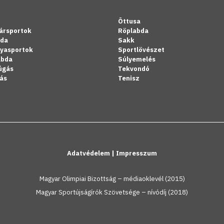
Öttusa
ársportok
Röplabda
bda
Sakk
lyasportok
Sportlövészet
abda
Súlyemelés
úgás
Tekvondó
ás
Tenisz
Adatvédelem
|
Impresszum
Magyar Olimpiai Bizottság – médiaoklevél (2015)
Magyar Sportújságírók Szövetsége – nívódíj (2018)