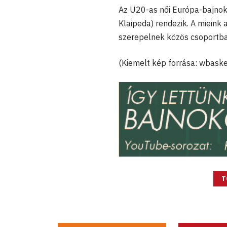
Az U20-as női Európa-bajnoksá
Klaipeda) rendezik. A mieink 
szerepelnek közös csoportba
(Kiemelt kép forrása: wbaske
T