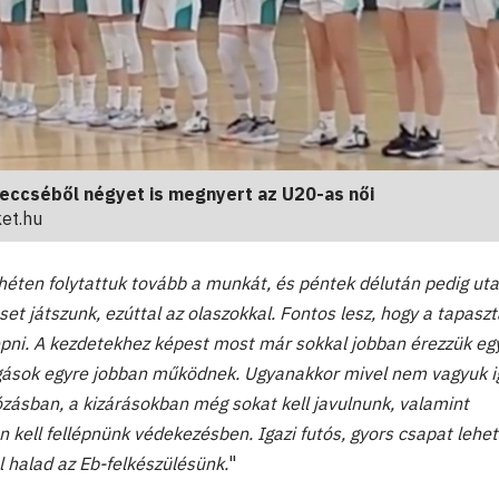
meccséből négyet is megnyert az U20-as női
et.hu
 héten folytattuk tovább a munkát, és péntek délután pedig ut
t játszunk, ezúttal az olaszokkal. Fontos lesz, hogy a tapaszt
lépni. A kezdetekhez képest most már sokkal jobban érezzük e
zgások egyre jobban működnek. Ugyanakkor mivel nem vagyuk 
ózásban, a kizárásokban még sokat kell javulnunk, valamint
kell fellépnünk védekezésben. Igazi futós, gyors csapat lehet
 halad az Eb-felkészülésünk.
"