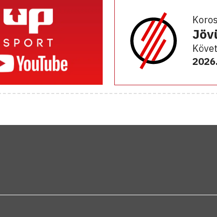
Koro
Jöv
Követ
2026.