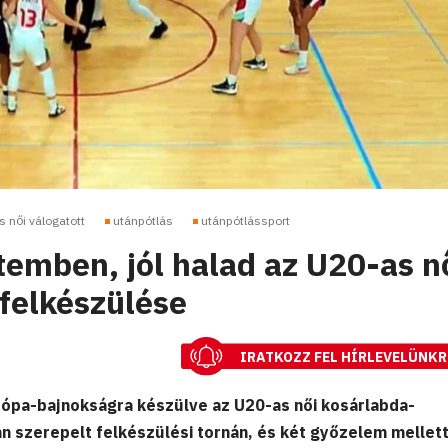
 női válogatott
utánpótlás
utánpótlássport
temben, jól halad az U20-as n
-felkészülése
IRATKOZZ FEL HÍRLEVELÜNKR
rópa-bajnokságra készülve az U20-as női kosárlabda-
n szerepelt felkészülési tornán, és két győzelem mellet