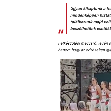
Ugyan kikaptunk a fra
mindenképpen biztató
találkozunk majd velü
beszélhetünk esetük
Felkészülési meccsről lévén 
hanem hogy az edzéseken gyak