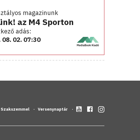
sztályos magazinunk
ünk! az M4 Sporton
kező adás:
 08. 02. 07:30
Szakszemmel
Versenynaptár