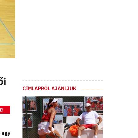
ői
CÍMLAPRÓL AJÁNLJUK
E!
t egy