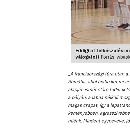
Eddigi öt felkészülési 
válogatott
Forrás: wbask
„A franciaországi túra után a
Rómába, ahol újabb két meccse
alapján ismét előre tudjunk 
a pályán, a labda nélküli mo
magas csapat, így a lepattan
keményebben, agresszívebben 
miénk. Mindent egybevéve, jól