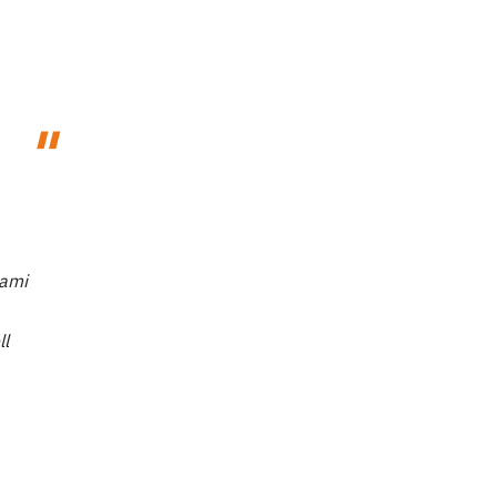
 ami
ll