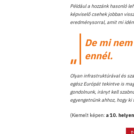
Például a hozzánk hasonló le
képviselő csehek jobban viss
eredménysorral, amit mi idén
De mi nem 
ennél.
Olyan infrastruktúrával és s
egész Európát tekintve is mag
gondolnunk, irányt kell szabnu
egyengetnünk ahhoz, hogy ki
(Kiemelt képen:
a 10. helyen
T