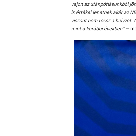
vajon az utánpótlásunkból jö
is értékei lehetnek akár az N
viszont nem rossz a helyzet. 
mint a korábbi években”
– mo