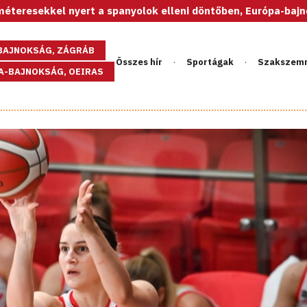
yert a spanyolok elleni döntőben, Európa-bajnok az U20-as nő
GBAJNOKSÁG, ZÁGRÁB
Összes hír
Sportágak
Szakszem
PA-BAJNOKSÁG, OEIRAS