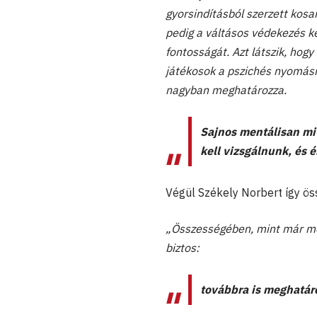
gyorsindításból szerzett kosa
pedig a váltásos védekezés ke
fontosságát. Azt látszik, hog
játékosok a pszichés nyomásr
nagyban meghatározza.
Sajnos mentálisan mi
kell vizsgálnunk, és 
Végül Székely Norbert így öss
„Összességében, mint már mo
biztos:
továbbra is meghatár