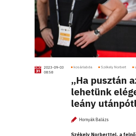
kosárlabda
Székely Norbert
2023-09-03
08:58
„Ha pusztán a
lehetünk elég
leány utánpót
Hornyák Balázs
Székely Norberttel, a felnő