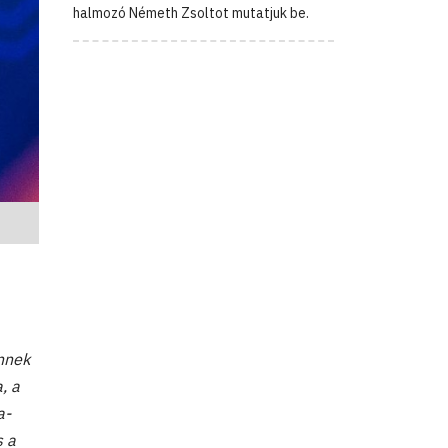
halmozó Németh Zsoltot mutatjuk be.
ennek
, a
a-
s a