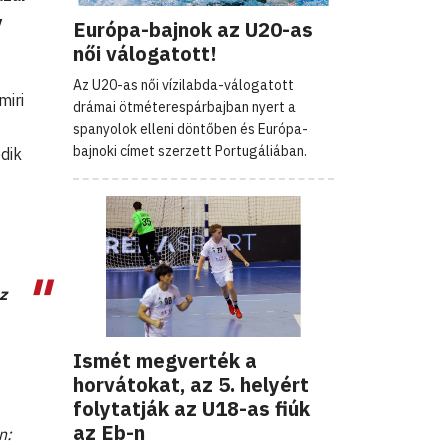
y
Európa-bajnok az U20-as
női válogatott!
Az U20-as női vízilabda-válogatott
miri
drámai ötméterespárbajban nyert a
spanyolok elleni döntőben és Európa-
bajnoki címet szerzett Portugáliában.
dik
z
Ismét megverték a
horvátokat, az 5. helyért
folytatják az U18-as fiúk
az Eb-n
n: