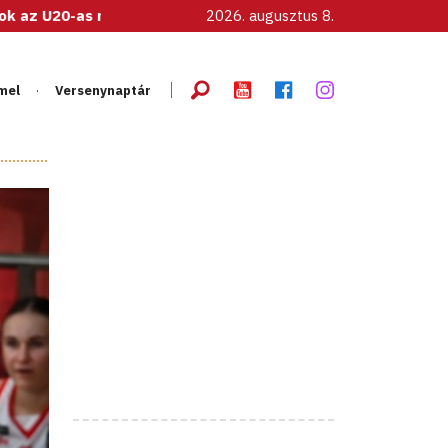
i válogatott!
2026. augusztus 8.
mel
Versenynaptár