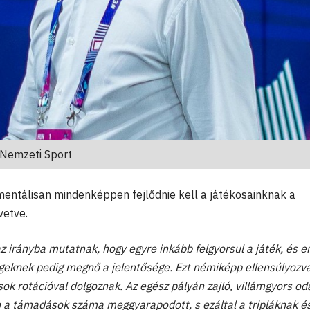
 Nemzeti Sport
mentálisan mindenképpen fejlődnie kell a játékosainknak a
vetve.
 irányba mutatnak, hogy egyre inkább felgyorsul a játék, és 
égeknek pedig megnő a jelentősége. Ezt némiképp ellensúlyozva
ok rotációval dolgoznak. Az egész pályán zajló, villámgyors od
 a támadások száma meggyarapodott, s ezáltal a tripláknak é