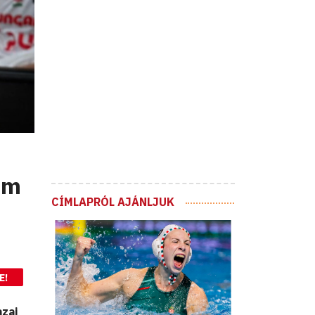
em
CÍMLAPRÓL AJÁNLJUK
E!
azai