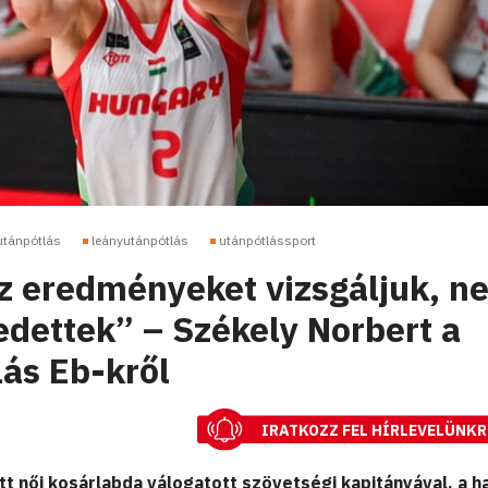
utánpótlás
leányutánpótlás
utánpótlássport
z eredményeket vizsgáljuk, n
edettek” – Székely Norbert a
lás Eb-kről
IRATKOZZ FEL HÍRLEVELÜNKR
tt női kosárlabda válogatott szövetségi kapitányával, a h