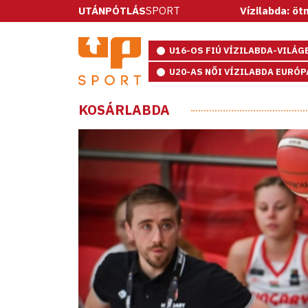
UTÁNPÓTLÁS
SPORT
Vízilabda: ötméteresekkel n
U16-OS FIÚ VÍZILABDA-VILÁ
U20-AS NŐI VÍZILABDA EURÓ
KOSÁRLABDA