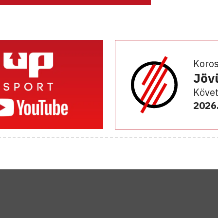
Koro
Jöv
Követ
2026.