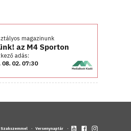
sztályos magazinunk
ünk! az M4 Sporton
kező adás:
 08. 02. 07:30
Szakszemmel
Versenynaptár