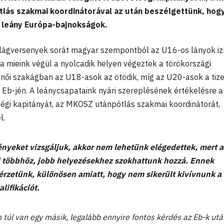
lás szakmai koordinátorával az után beszélgettünk, hog
s leány Európa-bajnokságok.
ilágversenyek sorát magyar szempontból az U16-os lányok iz
a mieink végül a nyolcadik helyen végeztek a törökországi
női szakágban az U18-asok az ötödik, míg az U20-asok a tize
 Eb-jén. A leánycsapataink nyári szereplésének értékelésre a
tségi kapitányát, az MKOSZ utánpótlás szakmai koordinátorát,
l.
nyeket vizsgáljuk, akkor nem lehetünk elégedettek, mert a
 többhöz, jobb helyezésekhez szokhattunk hozzá. Ennek
érzetünk, különösen amiatt, hogy nem sikerült kivívnunk a
lifikációt.
úl van egy másik, legalább ennyire fontos kérdés az Eb-k utá