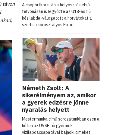
ú távon
A csoportkör után a helyosztók első
felvonásán is legyőzte az U18-as fiú
l
kézilabda-válogatott a horvátokat a
 akad,
szerbiai korosztályos Eb-n.
Németh Zsolt: A
sikerélményem az, amikor
a gyerek edzésre jönne
nyaralás helyett
Mestermunka című sorozatunkban ezen a
héten az UVSE fúi gyermek
vízilabdacsapatával bajnoki címeket