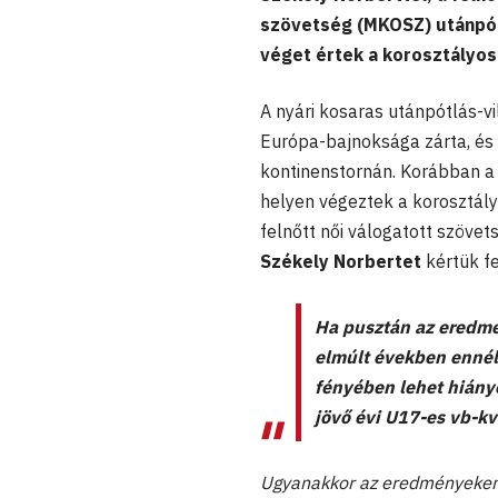
szövetség (MKOSZ) utánpót
véget értek a korosztályo
A nyári kosaras utánpótlás-v
Európa-bajnoksága zárta, és 
kontinenstornán. Korábban a 
helyen végeztek a korosztály
felnőtt női válogatott szöve
Székely Norbertet
kértük fe
Ha pusztán az eredmé
elmúlt években ennél
fényében lehet hiány
jövő évi U17-es vb-kva
Ugyanakkor az eredményeken t