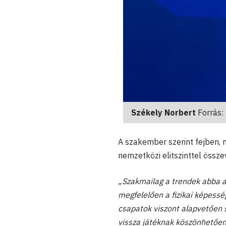
Székely Norbert
Forrás:
A szakember szerint fejben, 
nemzetközi elitszinttel össze
„Szakmailag a trendek abba az
megfelelően a fizikai képess
csapatok viszont alapvetően s
vissza játéknak köszönhetően