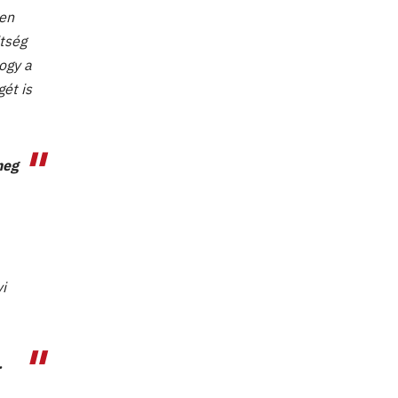
ben
ltség
hogy a
ét is
meg
i
.