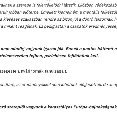
raknak a szerepe is felértékelődni látszik. Eközben védekezés
rült jobban előtérbe. Emellett kiemelném a mentális felkészü
y a kieséses szakaszban rendre az bizonyul a döntő faktornak, 
a miként reagálnak. Ez pedig aztán a csapatok eredményesség
 nem mindig vagyunk igazán jók. Ennek a pontos hátterét 
értelemszerűen fejben, pszichésen fejlődnünk kell.
zegezte a nyári tornák tanulságait.
ndtam, az eredményekkel nem lehetünk elégedettek, de anny
ozó szereplői vagyunk a korosztályos Európa-bajnokságnak