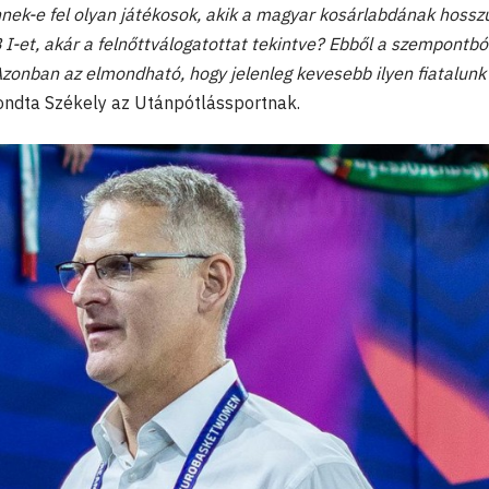
nnek-e fel olyan játékosok, akik a magyar kosárlabdának hossz
B I-et, akár a felnőttválogatottat tekintve? Ebből a szempontbó
Azonban az elmondható, hogy jelenleg kevesebb ilyen fiatalunk
ndta Székely az Utánpótlássportnak.