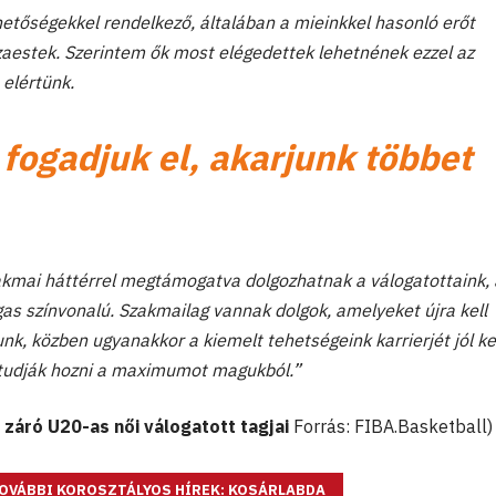
hetőségekkel rendelkező, általában a mieinkkel hasonló erőt
zaestek. Szerintem ők most elégedettek lehetnének ezzel az
 elértünk.
fogadjuk el, akarjunk többet
zakmai háttérrel megtámogatva dolgozhatnak a válogatottaink,
as színvonalú. Szakmailag vannak dolgok, amelyeket újra kell
nk, közben ugyanakkor a kiemelt tehetségeink karrierjét jól ke
 tudják hozni a maximumot magukból.”
 záró U20-as női válogatott tagjai
Forrás: FIBA.Basketball)
OVÁBBI KOROSZTÁLYOS HÍREK: KOSÁRLABDA