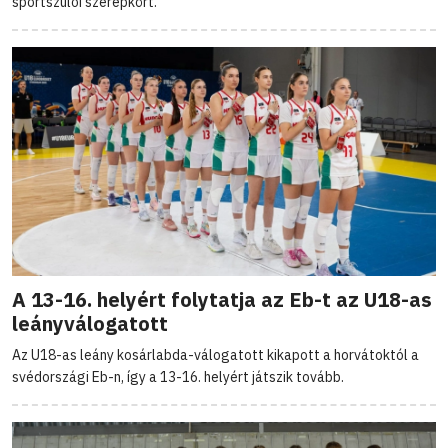
sportszülői szerepkört.
A 13-16. helyért folytatja az Eb-t az U18-as
leányválogatott
Az U18-as leány kosárlabda-válogatott kikapott a horvátoktól a
svédországi Eb-n, így a 13-16. helyért játszik tovább.