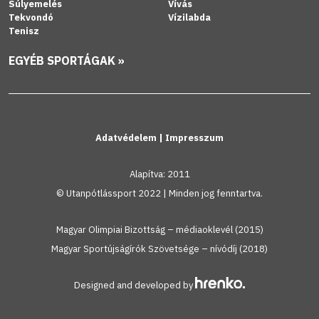
Súlyemelés
Vívás
Tekvondó
Vízilabda
Tenisz
EGYÉB SPORTÁGAK »
Adatvédelem
|
Impresszum
Alapítva: 2011
© Utanpótlássport 2022 | Minden jog fenntartva.
Magyar Olimpiai Bizottság – médiaoklevél (2015)
Magyar Sportújságírók Szövetsége – nívódíj (2018)
Designed and developed by