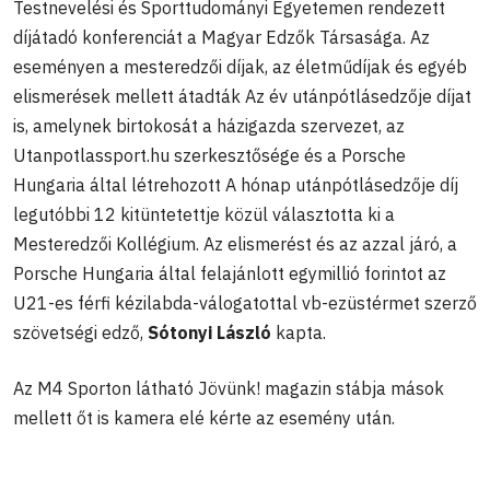
Testnevelési és Sporttudományi Egyetemen rendezett
díjátadó konferenciát a Magyar Edzők Társasága. Az
eseményen a mesteredzői díjak, az életműdíjak és egyéb
elismerések mellett átadták Az év utánpótlásedzője díjat
is, amelynek birtokosát a házigazda szervezet, az
Utanpotlassport.hu szerkesztősége és a Porsche
Hungaria által létrehozott A hónap utánpótlásedzője díj
legutóbbi 12 kitüntetettje közül választotta ki a
Mesteredzői Kollégium. Az elismerést és az azzal járó, a
Porsche Hungaria által felajánlott egymillió forintot az
U21-es férfi kézilabda-válogatottal vb-ezüstérmet szerző
szövetségi edző,
Sótonyi László
kapta.
Az M4 Sporton látható Jövünk! magazin stábja mások
mellett őt is kamera elé kérte az esemény után.