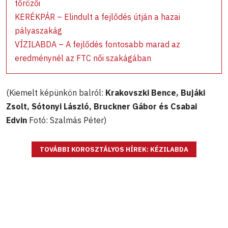
tőrözői
KERÉKPÁR – Elindult a fejlődés útján a hazai
pályaszakág
VÍZILABDA – A fejlődés fontosabb marad az
eredménynél az FTC női szakágában
(Kiemelt képünkön balról:
Krakovszki Bence, Bujáki
Zsolt, Sótonyi László, Bruckner Gábor és Csabai
Edvin
Fotó: Szalmás Péter)
TOVÁBBI KOROSZTÁLYOS HÍREK: KÉZILABDA