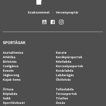
Szakszemmel
Versenynaptár
SPORTÁGAK
Asztalitenisz
Karate
Atlétika
Kerékpársportok
Birkózás
Kézilabda
Cselgáncs
Korcsolyasportok
Evezés
Kosárlabda
Jégkorong
Labdarúgás
Kajak-kenu
Ökölvívás
Öttusa
Tollaslabda
Röplabda
Tornasportok
Sakk
Triatlon
Sportlövészet
Úszás