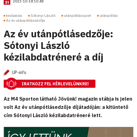
2023-10-18 10:48
kezilabda
Sótonyi László
utánpótlássport
utánpótlás
Az év utánpótlásedzője
Az év utánpótlásedzője:
Sótonyi László
kézilabdatréneré a díj
UP-info
IRATKOZZ FEL HÍRLEVELÜNKRE!
Az M4 Sporton látható Jövünk! magazin stábja is jelen
volt Az év utánpótlásedzője díjátadóján: a kitüntető
cím Sótonyi László kézilabdatréneré lett.