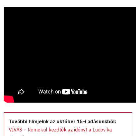
További filmjeink az október 15-i adásunkból:
VÍVÁS – Remekül kezdték az idényt a Ludovika