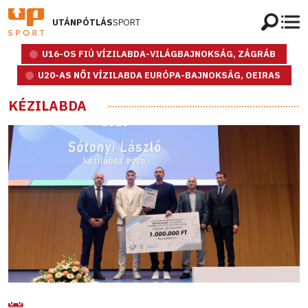
UTÁNPÓTLÁS
SPORT
U16-OS FIÚ VÍZILABDA-VILÁGBAJNOKSÁG, ZÁGRÁB
U20-AS NŐI VÍZILABDA EURÓPA-BAJNOKSÁG, OEIRAS
KÉZILABDA