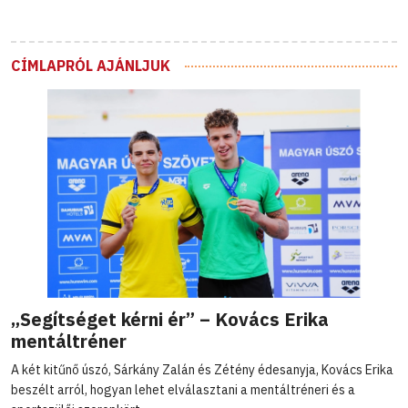
CÍMLAPRÓL AJÁNLJUK
„Segítséget kérni ér” – Kovács Erika
mentáltréner
A két kitűnő úszó, Sárkány Zalán és Zétény édesanyja, Kovács Erika
beszélt arról, hogyan lehet elválasztani a mentáltréneri és a