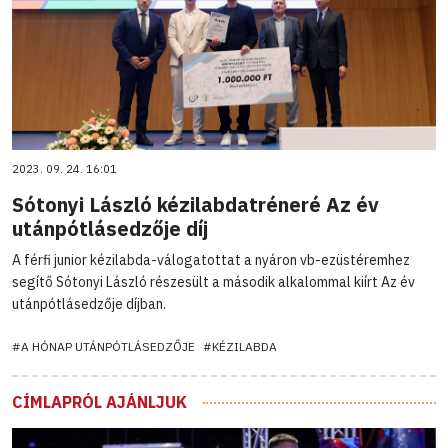
2023. 09. 24. 16:01
Sótonyi László kézilabdatréneré Az év
utánpótlásedzője díj
A férfi junior kézilabda-válogatottat a nyáron vb-ezüstéremhez
segítő Sótonyi László részesült a második alkalommal kiírt Az év
utánpótlásedzője díjban.
#A HÓNAP UTÁNPÓTLÁSEDZŐJE
#KÉZILABDA
CÍMLAPRÓL AJÁNLJUK