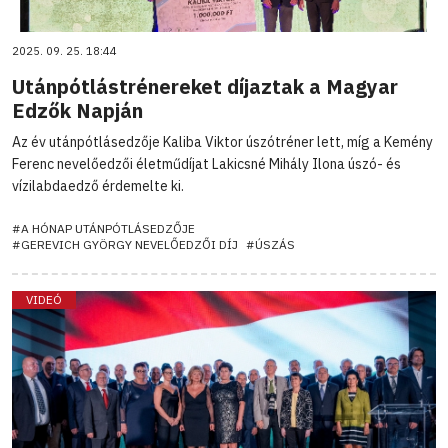
2025. 09. 25. 18:44
Utánpótlástrénereket díjaztak a Magyar
Edzők Napján
Az év utánpótlásedzője Kaliba Viktor úszótréner lett, míg a Kemény
Ferenc nevelőedzői életműdíjat Lakicsné Mihály Ilona úszó- és
vízilabdaedző érdemelte ki.
#A HÓNAP UTÁNPÓTLÁSEDZŐJE
#GEREVICH GYÖRGY NEVELŐEDZŐI DÍJ
#ÚSZÁS
VIDEÓ