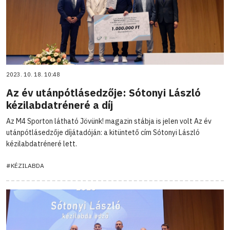
2023. 10. 18. 10:48
Az év utánpótlásedzője: Sótonyi László
kézilabdatréneré a díj
Az M4 Sporton látható Jövünk! magazin stábja is jelen volt Az év
utánpótlásedzője díjátadóján: a kitüntető cím Sótonyi László
kézilabdatréneré lett.
#KÉZILABDA