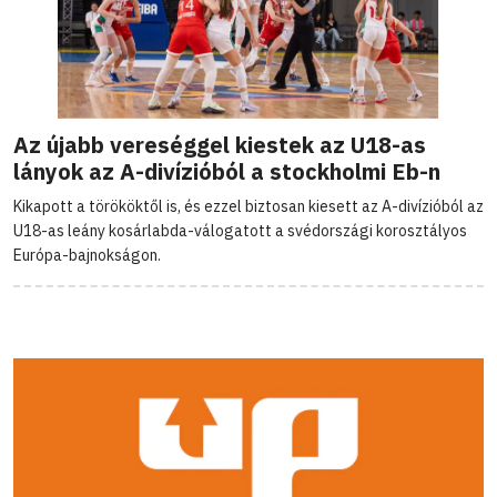
Az újabb vereséggel kiestek az U18-as
lányok az A-divízióból a stockholmi Eb-n
Kikapott a törököktől is, és ezzel biztosan kiesett az A-divízióból az
U18-as leány kosárlabda-válogatott a svédországi korosztályos
Európa-bajnokságon.