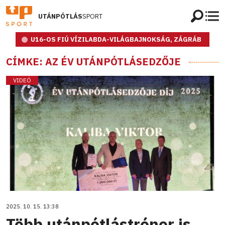
UTÁNPÓTLÁS
SPORT
U16-OS FIÚ VÍZILABDA-VILÁGBAJNOKSÁG, ZÁGRÁB
CÍMKE: AZ ÉV UTÁNPÓTLÁSEDZŐJE
VIDEÓ
2025. 10. 15. 13:38
Több utánpótlástréner is