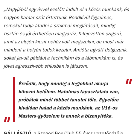
„Nagyjából egy évvel ezelőtt indult el a közös munkánk, és
nagyon hamar szót értettünk. Rendkívül figyelmes,
remekül tudja átadni a szakmai meglátásait, mindig
tisztán és jól érthetően magyaráz. Kifejezetten szigorú,
amit az elején kicsit nehéz volt megszokni, de most már
mindent a helyén tudok kezelni. Amióta együtt dolgozunk,
sokat javult például a technikám és a lábmunkám is, és
jóval agresszívebb stílusban is játszom.
Érződik, hogy mindig a legjobbat akarja
kihozni belőlem. Hatalmas tapasztalata van,
próbálok minél többet tanulni tőle. Egyelőre
kiválóan halad a közös munkánk, az U16-os
Masters-győzelem is ennek a bizonyítéka.
GÁL LÁSZLÓ,
a Szeged Box Club 55 éves vezetőedzője