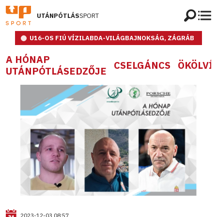
UTÁNPÓTLÁS
SPORT
U16-OS FIÚ VÍZILABDA-VILÁGBAJNOKSÁG, ZÁGRÁB
A HÓNAP
CSELGÁNCS
ÖKÖLVÍ
UTÁNPÓTLÁSEDZŐJE
2023-12-03 08:57