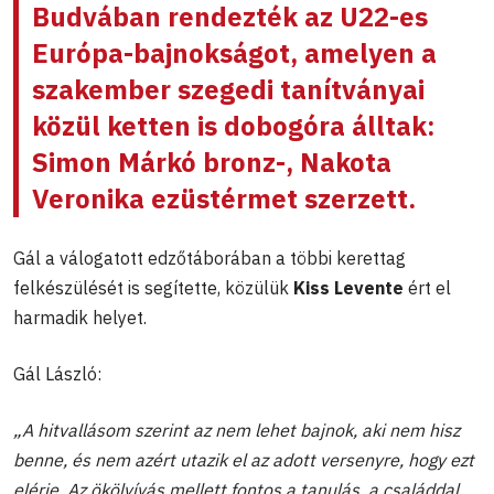
Budvában rendezték az U22-es
Európa-bajnokságot, amelyen a
szakember szegedi tanítványai
közül ketten is dobogóra álltak:
Simon Márkó
bronz-,
Nakota
Veronika
ezüstérmet szerzett.
Gál a válogatott edzőtáborában a többi kerettag
felkészülését is segítette, közülük
Kiss Levente
ért el
harmadik helyet.
Gál László:
„A hitvallásom szerint az nem lehet bajnok, aki nem hisz
benne, és nem azért utazik el az adott versenyre, hogy ezt
elérje. Az ökölvívás mellett fontos a tanulás, a családdal