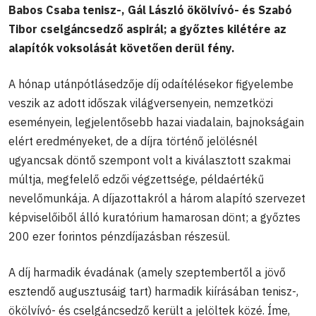
Babos Csaba tenisz-, Gál László ökölvívó- és Szabó
Tibor cselgáncsedző aspirál; a győztes kilétére az
alapítók voksolását követően derül fény.
A hónap utánpótlásedzője díj odaítélésekor figyelembe
veszik az adott időszak világversenyein, nemzetközi
eseményein, legjelentősebb hazai viadalain, bajnokságain
elért eredményeket, de a díjra történő jelölésnél
ugyancsak döntő szempont volt a kiválasztott szakmai
múltja, megfelelő edzői végzettsége, példaértékű
nevelőmunkája. A díjazottakról a három alapító szervezet
képviselőiből álló kuratórium hamarosan dönt; a győztes
200 ezer forintos pénzdíjazásban részesül.
A díj harmadik évadának (amely szeptembertől a jövő
esztendő augusztusáig tart) harmadik kiírásában tenisz-,
ökölvívó- és cselgáncsedző került a jelöltek közé. Íme,