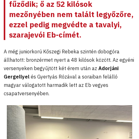
fűződik; ő az 52 kilósok
mezőnyében nem talált legyőzőre,
ezzel pedig megvédte a tavalyi,
szarajevói Eb-címét.
A még juniorkorú Kőszegi Rebeka szintén dobogóra
állhatott: bronzérmet nyert a 48 kilósok között. Az egyéni
versenyeken begyűjtött két érem után az
Adorjáni
Gergellyel
és Gyertyás Rózával a soraiban felálló
magyar válogatott harmadik lett az Eb vegyes
csapatversenyében.