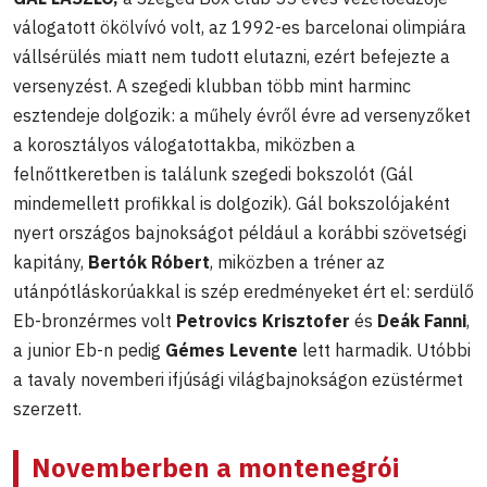
válogatott ökölvívó volt, az 1992-es barcelonai olimpiára
vállsérülés miatt nem tudott elutazni, ezért befejezte a
versenyzést. A szegedi klubban több mint harminc
esztendeje dolgozik: a műhely évről évre ad versenyzőket
a korosztályos válogatottakba, miközben a
felnőttkeretben is találunk szegedi bokszolót (Gál
mindemellett profikkal is dolgozik). Gál bokszolójaként
nyert országos bajnokságot például a korábbi szövetségi
kapitány,
Bertók Róbert
, miközben a tréner az
utánpótláskorúakkal is szép eredményeket ért el: serdülő
Eb-bronzérmes volt
Petrovics Krisztofer
és
Deák Fanni
,
a junior Eb-n pedig
Gémes Levente
lett harmadik. Utóbbi
a tavaly novemberi ifjúsági világbajnokságon ezüstérmet
szerzett.
Novemberben a montenegrói