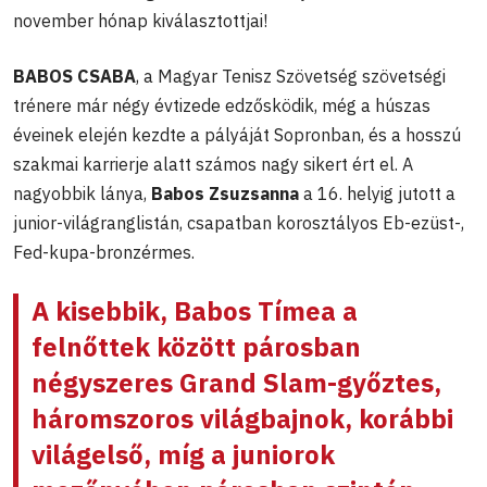
november hónap kiválasztottjai!
BABOS CSABA
, a Magyar Tenisz Szövetség szövetségi
trénere már négy évtizede edzősködik, még a húszas
éveinek elején kezdte a pályáját Sopronban, és a hosszú
szakmai karrierje alatt számos nagy sikert ért el. A
nagyobbik lánya,
Babos Zsuzsanna
a 16. helyig jutott a
junior-világranglistán, csapatban korosztályos Eb-ezüst-,
Fed-kupa-bronzérmes.
A kisebbik,
Babos Tímea
a
felnőttek között párosban
négyszeres Grand Slam-győztes,
háromszoros világbajnok, korábbi
világelső, míg a juniorok