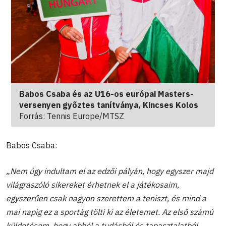
Babos Csaba és az U16-os európai Masters-
versenyen győztes tanítványa, Kincses Kolos
Forrás: Tennis Europe/MTSZ
Babos Csaba:
„Nem úgy indultam el az edzői pályán, hogy egyszer majd
világraszóló sikereket érhetnek el a játékosaim,
egyszerűen csak nagyon szerettem a teniszt, és mind a
mai napig ez a sportág tölti ki az életemet. Az első számú
küldetésem, hogy abból a tudásból és tapasztalatból,