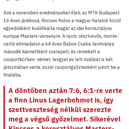
Ami a novemberi eredményeket illeti, az MTK Budapest
16 éves játékosa, Kincses Kolos a magyar fiatalok közül
egyedüliként kvalifikálta magát az idei korosztályos
európai Masters-versenyre. A nyolc résztvevős, monte-
carlói elitviadalon a 64 éves Babos Csaba tanítványa
második kiemeltként szerepelt, és remekelt a
csoportkörben: német, lengyel és lett riválisát is két
játszmában verte, ezzel csoportgyőztesként jutott be a
fináléba.
A döntőben aztán 7:6, 6:1-re verte
a finn
Linus Lagerbohmot
is, így
szettveszteség nélkül szerezte
meg a végső győzelmet. Sikerével
Kincses a korosztályos Masters-