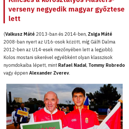
verseny negyedik magyar győztese
lett
(
Valkusz Máté
2013-ban és 2014-ben,
Zsiga Máté
2008-ban nyert az U16-osok között, míg Gálfi Dalma
2012-ben az U14-esek mezőnyében lett a legjobb).
Kolos mostani sikerével egyébként olyan klasszisok
nyomdokaiba lépett, mint
Rafael Nadal
,
Tommy Robredo
vagy éppen
Alexander Zverev
.