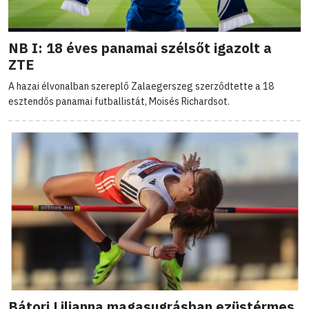
NB I: 18 éves panamai szélsőt igazolt a
ZTE
A hazai élvonalban szereplő Zalaegerszeg szerződtette a 18
esztendős panamai futballistát, Moisés Richardsot.
Bátori Lilianna magasugrásban ezüstérmes