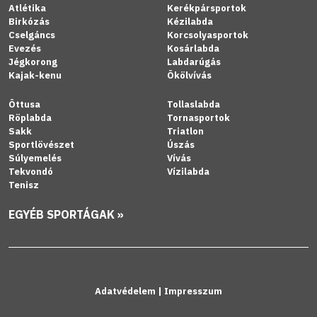
Atlétika
Kerékpársportok
Birkózás
Kézilabda
Cselgáncs
Korcsolyasportok
Evezés
Kosárlabda
Jégkorong
Labdarúgás
Kajak-kenu
Ökölvívás
Öttusa
Tollaslabda
Röplabda
Tornasportok
Sakk
Triatlon
Sportlövészet
Úszás
Súlyemelés
Vívás
Tekvondó
Vízilabda
Tenisz
EGYÉB SPORTÁGAK »
Adatvédelem
|
Impresszum