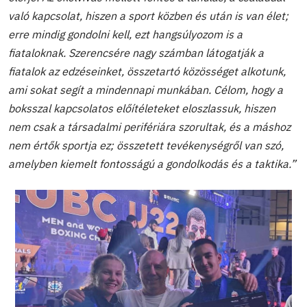
való kapcsolat, hiszen a sport közben és után is van élet;
erre mindig gondolni kell, ezt hangsúlyozom is a
fiataloknak. Szerencsére nagy számban látogatják a
fiatalok az edzéseinket, összetartó közösséget alkotunk,
ami sokat segít a mindennapi munkában. Célom, hogy a
boksszal kapcsolatos előítéleteket eloszlassuk, hiszen
nem csak a társadalmi perifériára szorultak, és a máshoz
nem értők sportja ez; összetett tevékenységről van szó,
amelyben kiemelt fontosságú a gondolkodás és a taktika.”