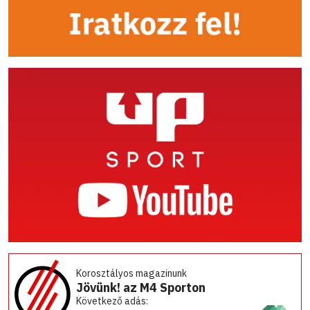
Korosztályos magazinunk
Jövünk! az M4 Sporton
Következő adás: