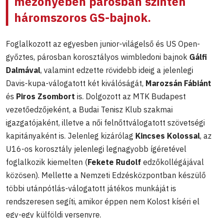
mezőnyében párosban szintén
háromszoros GS-bajnok.
Foglalkozott az egyesben junior-világelső és US Open-
győztes, párosban korosztályos wimbledoni bajnok
Gálfi
Dalmával
, valamint edzette rövidebb ideig a jelenlegi
Davis-kupa-válogatott két kiválóságát,
Marozsán Fábiánt
és
Piros Zsombort
is. Dolgozott az MTK Budapest
vezetőedzőjeként, a Budai Tenisz Klub szakmai
igazgatójaként, illetve a női felnőttválogatott szövetségi
kapitányaként is. Jelenleg kizárólag
Kincses Kolossal
, az
U16-os korosztály jelenlegi legnagyobb ígéretével
foglalkozik kiemelten (
Fekete Rudolf
edzőkollégájával
közösen). Mellette a Nemzeti Edzésközpontban készülő
többi utánpótlás-válogatott játékos munkáját is
rendszeresen segíti, amikor éppen nem Kolost kíséri el
egy-egy külföldi versenyre.