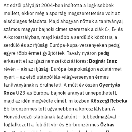
Az edzői pályáját 2004-ben indította a legkisebbek
mellett, ekkor még a sportág megszerettetése volt az
elsődleges feladata. Majd ahogyan nőttek a tanítványai,
számos magyar bajnoki címet szereztek a diák C-, B- és
A-korosztályban, majd később a serdülők között is, a
serdülő és az ifjúsági Európa-kupa-versenyeken pedig
egyre több érmet gyűjtöttek. Tavaly nyáron pedig
érkezett el az igazi nemzetközi áttörés:
Bognár Inez
révén – aki az ifjúsági Európa-bajnokságon ezüstérmet
nyert – az első utánpótlás-világversenyen érmes
tanítványának is örülhetett. A múlt év őszén
Gyertyás
Róza
U23-as Európa-bajnoki aranyat ünnepelhetett,
majd az idén megvédte címét, miközben
Kőszegi Rebeka
Eb-bronzérmes lett ugyanebben a korosztályban. A
Honvéd edzői stábjának tagjaként – többedmagával –
foglalkozott a felnőtt vb- és Eb-bronzérmes
Özbas