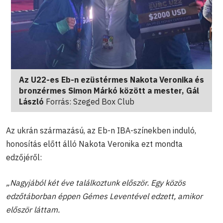
Az U22-es Eb-n ezüstérmes Nakota Veronika és
bronzérmes Simon Márkó között a mester, Gál
László
Forrás: Szeged Box Club
Az ukrán származású, az Eb-n IBA-színekben induló,
honosítás előtt álló Nakota Veronika ezt mondta
edzőjéről:
„Nagyjából két éve találkoztunk először. Egy közös
edzőtáborban éppen Gémes Leventével edzett, amikor
először láttam.