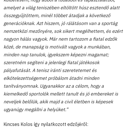
amelyet a világ teniszében eltöltött húsz esztendő alatt
összegyűjtöttem, minél többet átadjak a következő
generációknak. Azt hiszem, jó rálátásom van a sportág
nemzetközi mezőnyére, sok sikert megélhettem, és ezért
nagyon hálás vagyok. Már nem tartozom a fiatal edzők
közé, de manapság is motivált vagyok a munkában,
minden nap tanulok, igyekszem képezni magamat;
szeretném segíteni a jelenlegi fiatal játékosok
pályafutását. A tenisz iránti szeretetemet és
elkötelezettségemet próbálom átadni minden
tanítványomnak. Ugyanakkor az a célom, hogy a
kiemelkedő sportolók mellett tanult és jó embereket is
neveljek belőlük, akik majd a civil életben is képesek
ugyanúgy megállni a helyüket.”
Kincses Kolos így nyilatkozott edzőjéről: