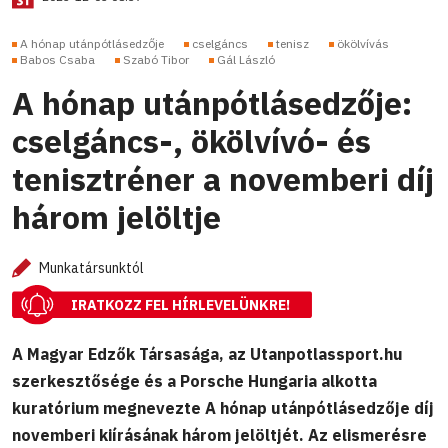
A hónap utánpótlásedzője
cselgáncs
tenisz
ökölvívás
Babos Csaba
Szabó Tibor
Gál László
A hónap utánpótlásedzője:
cselgáncs-, ökölvívó- és
tenisztréner a novemberi díj
három jelöltje
Munkatársunktól
IRATKOZZ FEL HÍRLEVELÜNKRE!
A Magyar Edzők Társasága, az Utanpotlassport.hu
szerkesztősége és a Porsche Hungaria alkotta
kuratórium megnevezte A hónap utánpótlásedzője díj
novemberi kiírásának három jelöltjét. Az elismerésre