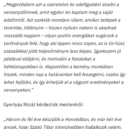
„Megpróbálom azt a szeretetet és odafigyelést átadni a
versenyzőimnek, amit egykor én kaptam meg a saját
edzőimtől. Azt szokták mondani rólam, amikor belépek a
terembe, többnyire – hiszen nyilván nekem is akadnak
rosszabb napjaim – olyan pozitív energiákat sugárzok a
tanítványok felé, hogy aki éppen nincs topon, az is tíz-húsz
százalékkal jobb teljesítményre lesz képes. Igyekszem jó
példával elöljárni, és motiválni a fiatalokat a
hétköznapokban is. Alapvetően a kemény munkában
hiszek, minden nap a határainkat kell feszegetni, csakis így
lehet fejlődni, és így érhetjük el a vágyott eredményeket a
versenyeken.”
Gyertyás Rózát kérdeztük mesteréről:
„Három és fél éve készülök a Honvédban, és már két éve
annak, hogy Szabó Tibor intenzívebben foglalkozik velem,