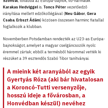
Szofival
, továbbá az Európa-bajnok, vb-harmadik
Karakas Hedviggel
is.
Toncs Péter
vezetőedző
irányítása mellett edzőkollégáival (
Neu Gábor
,
Gera
Csaba
,
Erbszt Ádám
) közösen összesen harminc fiatallal
foglalkozik a klubban.
Novemberben Potsdamban rendezték az U23-as Európa-
bajnokságot, amelyet a magyar cselgáncsozók nyolc
éremmel zártak; ebből a termésből hárommal vették ki
részüket a 39 esztendős Szabó Tibor tanítványai.
A mieink két aranyából az egyik
Gyertyás Róza (aki bár hivatalosan
a Koroncó-Tutti versenyzője,
hosszú ideje a fővárosban, a
Honvédban készül) nevéhez