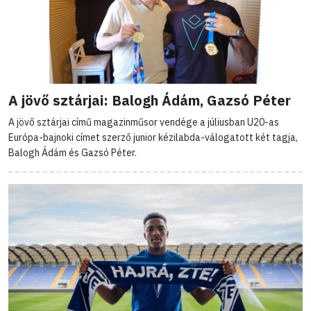
A jövő sztárjai: Balogh Ádám, Gazsó Péter
A jövő sztárjai című magazinműsor vendége a júliusban U20-as
Európa-bajnoki címet szerző junior kézilabda-válogatott két tagja,
Balogh Ádám és Gazsó Péter.