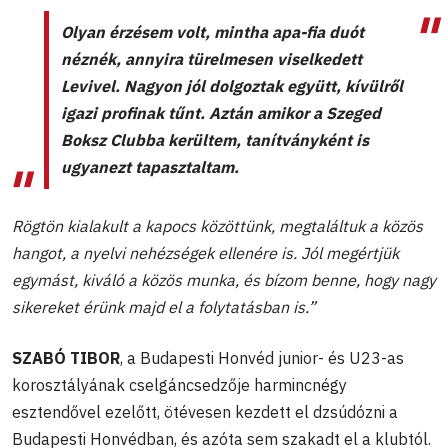
Olyan érzésem volt, mintha apa-fia duót
néznék, annyira türelmesen viselkedett
Levivel. Nagyon jól dolgoztak együtt, kívülről
igazi profinak tűnt. Aztán amikor a Szeged
Boksz Clubba kerültem, tanítványként is
ugyanezt tapasztaltam.
Rögtön kialakult a kapocs közöttünk, megtaláltuk a közös
hangot, a nyelvi nehézségek ellenére is. Jól megértjük
egymást, kiváló a közös munka, és bízom benne, hogy nagy
sikereket érünk majd el a folytatásban is.”
SZABÓ TIBOR
, a Budapesti Honvéd junior- és U23-as
korosztályának cselgáncsedzője harmincnégy
esztendővel ezelőtt, ötévesen kezdett el dzsúdózni a
Budapesti Honvédban, és azóta sem szakadt el a klubtól.