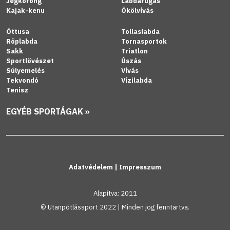
Jégkorong
Labdarúgás
Kajak-kenu
Ökölvívás
Öttusa
Tollaslabda
Röplabda
Tornasportok
Sakk
Triatlon
Sportlövészet
Úszás
Súlyemelés
Vívás
Tekvondó
Vízilabda
Tenisz
EGYÉB SPORTÁGAK »
Adatvédelem
|
Impresszum
Alapítva: 2011
© Utanpótlássport 2022 | Minden jog fenntartva.