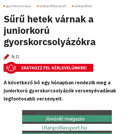
gyorskorcsolya
utánpótlássport
utánpótlás
Sűrű hetek várnak a
juniorkorú
gyorskorcsolyázókra
N. D.
IRATKOZZ FEL HÍRLEVELÜNKRE!
A következő bő egy hónapban rendezik meg a
juniorkorú gyorskorcsolyázók versenyévadának
legfontosabb versenyeit.