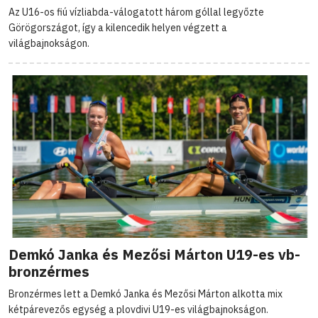
Az U16-os fiú vízliabda-válogatott három góllal legyőzte
Görögországot, így a kilencedik helyen végzett a
világbajnokságon.
Demkó Janka és Mezősi Márton U19-es vb-
bronzérmes
Bronzérmes lett a Demkó Janka és Mezősi Márton alkotta mix
kétpárevezős egység a plovdivi U19-es világbajnokságon.