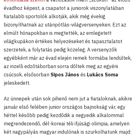
évadhoz képest, a csapatot a juniorok viszonylatában
fiatalabb sportolók alkotják, akik még évekig
bizonyíthatnak az utánpótlás-világversenyeken. Ezt az
elmúlt hónapokban is megtették, az emlegetett
világkupákon értékes helyezéseket és tapasztalatot
szerzetek, a folytatás pedig közeleg. A versenyzők
egyébként már az évad elején remek formába lendültek,
az inzelli edzőtáborban sorra dőltek meg az egyéni
csúcsok, elsősorban
Sipos János
és
Lukács Soma
jeleskedett.
Az ünnepek után sok pihenő nem jut a fiataloknak, akikre
január első felében junior országos bajnokság vár, egy
héttel később pedig kezdődik a negyedik alkalommal
megrendezendő, dél-koreai téli ifjúsági olimpia, amelyen
két nagypályás magyar indulónak is szurkolhatunk majd: