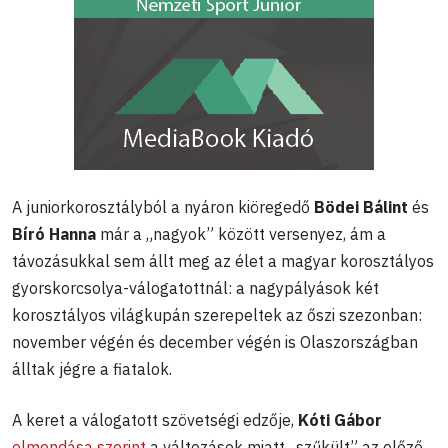
A juniorkorosztályból a nyáron kiöregedő
Bödei Bálint
és
Bíró Hanna
már a „nagyok” között versenyez, ám a
távozásukkal sem állt meg az élet a magyar korosztályos
gyorskorcsolya-válogatottnál: a nagypályások két
korosztályos világkupán szerepeltek az őszi szezonban:
november végén és december végén is Olaszországban
álltak jégre a fiatalok.
A keret a válogatott szövetségi edzője,
Kóti Gábor
elmondása szerint
a változások miatt „szűkült” az előző