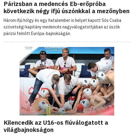
Párizsban a medencés Eb-erőpróba
következik négy ifjú úszónkkal a mezőnyben
Három ifjú hölgy és egy fiatalember is helyet kapott Sós Csaba
szövetségi kapitány medencés nagyválogatottjában az úszók
párizsi felnőtt Európa-bajnokságán.
Kilencedik az U16-os fiúválogatott a
világbajnokságon