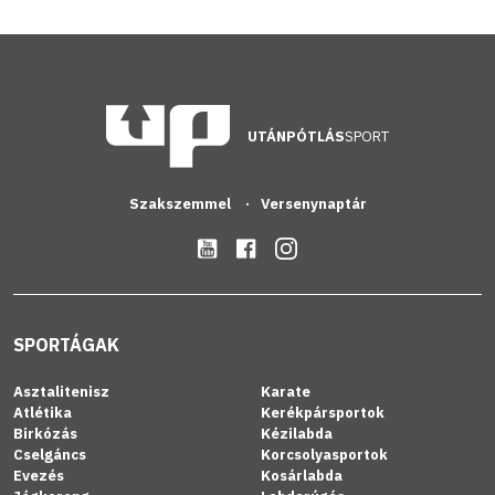
UTÁNPÓTLÁS
SPORT
Szakszemmel
Versenynaptár
SPORTÁGAK
Asztalitenisz
Karate
Atlétika
Kerékpársportok
Birkózás
Kézilabda
Cselgáncs
Korcsolyasportok
Evezés
Kosárlabda