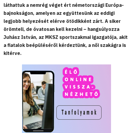
láthattuk a nemrég véget ért németországi Európa-
bajnokságon, amelyen az együttesünk az eddigi
legjobb helyezését elérve ötödikként zárt. A siker
örömteli, de óvatosan kell kezelni – hangsúlyozza
Juhász István, az MKSZ sportszakmai igazgatója, akit
a fiatalok beépüléséről kérdeztünk, a női szakágra is
kitérve.