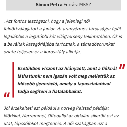
Simon Petra
Forrás: MKSZ
„Azt fontos leszögezni, hogy a jelenlegi női
felnőttválogatott a junior-vb-aranyérmes társaságra épül,
legalábbis a legutóbbi két világverseny tekintetében. Ők is
a beváltak kategóriájába tartoznak, a támadósorunkat
szinte teljesen ez a korosztály alkotja.
Esetükben viszont az hiányzott, amit a fiúknál
láthattunk: nem igazán volt meg mellettük az
idősebb generáció, amely a tapasztalatával
tudja segíteni a fiatalabbakat.
Jól érzékelteti ezt például a norvég Reistad példája:
Mörkkel, Herremmel, Oftedallal az oldalán sikerült ezt az
utat, lépcsőfokot megtennie. A női szakágban ezt a