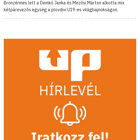
Bronzérmes lett a Demkó Janka és Mezősi Márton alkotta mix
kétpárevezős egység a plovdivi U19-es világbajnokságon.