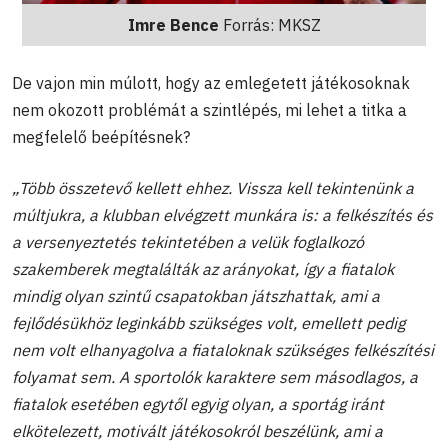
Imre Bence
Forrás: MKSZ
De vajon min múlott, hogy az emlegetett játékosoknak
nem okozott problémát a szintlépés, mi lehet a titka a
megfelelő beépítésnek?
„Több összetevő kellett ehhez. Vissza kell tekintenünk a
múltjukra, a klubban elvégzett munkára is: a felkészítés és
a versenyeztetés tekintetében a velük foglalkozó
szakemberek megtalálták az arányokat, így a fiatalok
mindig olyan szintű csapatokban játszhattak, ami a
fejlődésükhöz leginkább szükséges volt, emellett pedig
nem volt elhanyagolva a fiataloknak szükséges felkészítési
folyamat sem. A sportolók karaktere sem másodlagos, a
fiatalok esetében egytől egyig olyan, a sportág iránt
elkötelezett, motivált játékosokról beszélünk, ami a