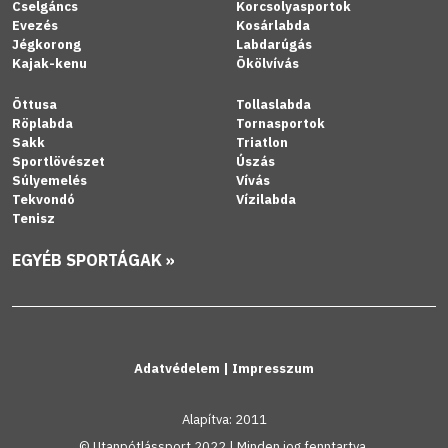
Cselgáncs
Korcsolyasportok
Evezés
Kosárlabda
Jégkorong
Labdarúgás
Kajak-kenu
Ökölvívás
Öttusa
Tollaslabda
Röplabda
Tornasportok
Sakk
Triatlon
Sportlövészet
Úszás
Súlyemelés
Vívás
Tekvondó
Vízilabda
Tenisz
EGYÉB SPORTÁGAK »
Adatvédelem
|
Impresszum
Alapítva: 2011
© Utanpótlássport 2022 | Minden jog fenntartva.