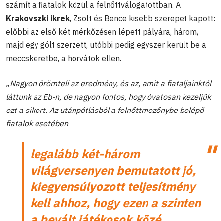
számít a fiatalok közül a felnőttválogatottban. A
Krakovszki ikrek
, Zsolt és Bence kisebb szerepet kapott:
előbbi az első két mérkőzésen lépett pályára, három,
majd egy gólt szerzett, utóbbi pedig egyszer került be a
meccskeretbe, a horvátok ellen.
„Nagyon örömteli az eredmény, és az, amit a fiataljainktól
láttunk az Eb-n, de nagyon fontos, hogy óvatosan kezeljük
ezt a sikert. Az utánpótlásból a felnőttmezőnybe belépő
fiatalok esetében
legalább két-három
világversenyen bemutatott jó,
kiegyensúlyozott teljesítmény
kell ahhoz, hogy ezen a szinten
a bevált játékosok közé