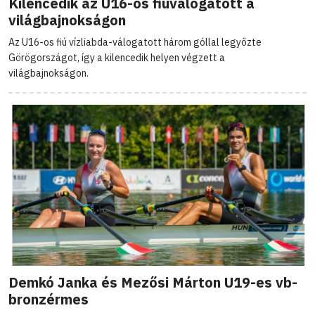
Kilencedik az U16-os fiúválogatott a
világbajnokságon
Az U16-os fiú vízliabda-válogatott három góllal legyőzte
Görögországot, így a kilencedik helyen végzett a
világbajnokságon.
Demkó Janka és Mezősi Márton U19-es vb-
bronzérmes