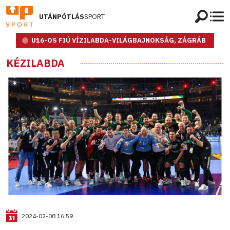
UTÁNPÓTLÁS
SPORT
U16-OS FIÚ VÍZILABDA-VILÁGBAJNOKSÁG, ZÁGRÁB
KÉZILABDA
2024-02-08 16:59