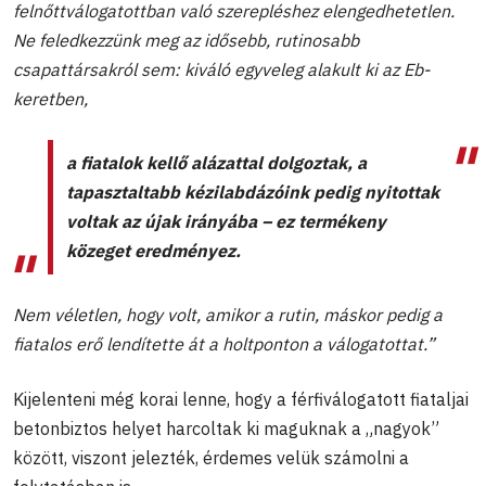
felnőttválogatottban való szerepléshez elengedhetetlen.
Ne feledkezzünk meg az idősebb, rutinosabb
csapattársakról sem: kiváló egyveleg alakult ki az Eb-
keretben,
a fiatalok kellő alázattal dolgoztak, a
tapasztaltabb kézilabdázóink pedig nyitottak
voltak az újak irányába – ez termékeny
közeget eredményez.
Nem véletlen, hogy volt, amikor a rutin, máskor pedig a
fiatalos erő lendítette át a holtponton a válogatottat.”
Kijelenteni még korai lenne, hogy a férfiválogatott fiataljai
betonbiztos helyet harcoltak ki maguknak a „nagyok”
között, viszont jelezték, érdemes velük számolni a