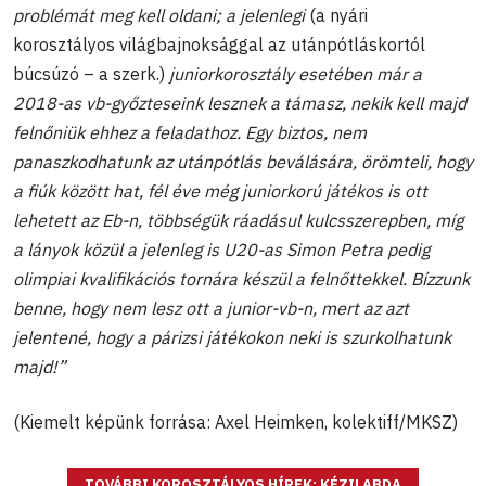
problémát meg kell oldani; a jelenlegi
(a nyári
korosztályos világbajnoksággal az utánpótláskortól
búcsúzó – a szerk.)
juniorkorosztály esetében már a
2018-as vb-győzteseink lesznek a támasz, nekik kell majd
felnőniük ehhez a feladathoz. Egy biztos, nem
panaszkodhatunk az utánpótlás beválására, örömteli, hogy
a fiúk között hat, fél éve még juniorkorú játékos is ott
lehetett az Eb-n, többségük ráadásul kulcsszerepben, míg
a lányok közül a jelenleg is U20-as Simon Petra pedig
olimpiai kvalifikációs tornára készül a felnőttekkel. Bízzunk
benne, hogy nem lesz ott a junior-vb-n, mert az azt
jelentené, hogy a párizsi játékokon neki is szurkolhatunk
majd!”
(Kiemelt képünk forrása:
Axel Heimken, kolektiff/MKSZ)
TOVÁBBI KOROSZTÁLYOS HÍREK: KÉZILABDA