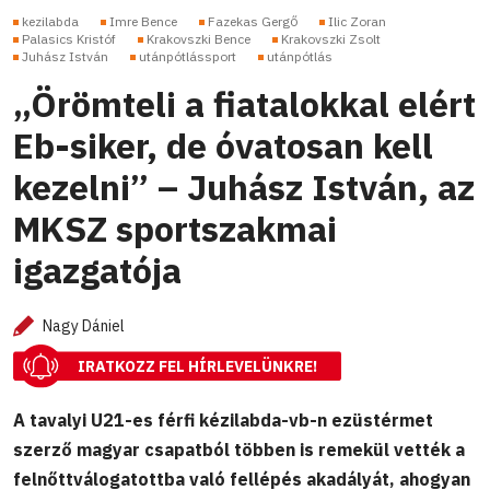
kezilabda
Imre Bence
Fazekas Gergő
Ilic Zoran
Palasics Kristóf
Krakovszki Bence
Krakovszki Zsolt
Juhász István
utánpótlássport
utánpótlás
„Örömteli a fiatalokkal elért
Eb-siker, de óvatosan kell
kezelni” – Juhász István, az
MKSZ sportszakmai
igazgatója
Nagy Dániel
IRATKOZZ FEL HÍRLEVELÜNKRE!
A tavalyi U21-es férfi kézilabda-vb-n ezüstérmet
szerző magyar csapatból többen is remekül vették a
felnőttválogatottba való fellépés akadályát, ahogyan