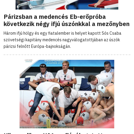
Párizsban a medencés Eb-erőpróba
következik négy ifjú úszónkkal a mezőnyben
Három ifjú hölgy és egy fiatalember is helyet kapott Sós Csaba
szövetségi kapitány medencés nagyválogatottjában az úszók
párizsi felnőtt Európa-bajnokságán.