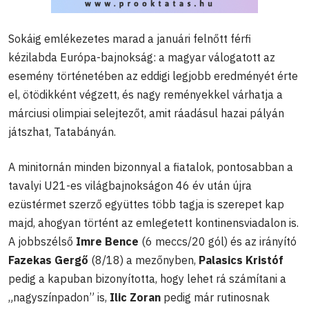
Sokáig emlékezetes marad a januári felnőtt férfi
kézilabda Európa-bajnokság: a magyar válogatott az
esemény történetében az eddigi legjobb eredményét érte
el, ötödikként végzett, és nagy reményekkel várhatja a
márciusi olimpiai selejtezőt, amit ráadásul hazai pályán
játszhat, Tatabányán.
A minitornán minden bizonnyal a fiatalok, pontosabban a
tavalyi U21-es világbajnokságon 46 év után újra
ezüstérmet szerző együttes több tagja is szerepet kap
majd, ahogyan történt az emlegetett kontinensviadalon is.
A jobbszélső
Imre Bence
(6 meccs/20 gól) és az irányító
Fazekas Gergő
(8/18) a mezőnyben,
Palasics Kristóf
pedig a kapuban bizonyította, hogy lehet rá számítani a
„nagyszínpadon” is,
Ilic Zoran
pedig már rutinosnak