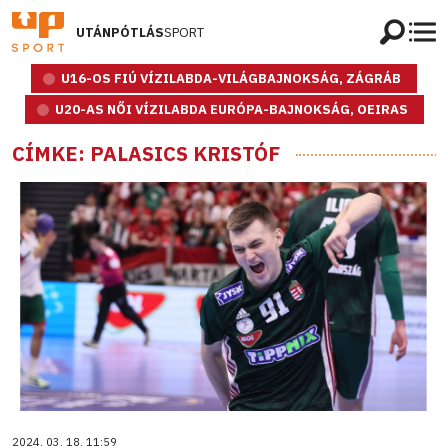
UTÁNPÓTLÁS
SPORT
U16-OS FIÚ VÍZILABDA-VILÁGBAJNOKSÁG, ZÁGRÁB
U20-AS NŐI VÍZILABDA EURÓPA-BAJNOKSÁG, OEIRAS
CÍMKE: PALASICS KRISTÓF
2024. 03. 18. 11:59