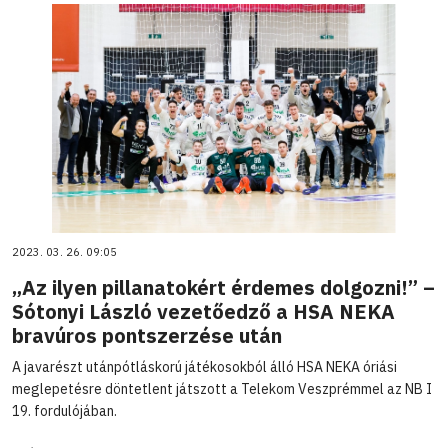
2023. 03. 26. 09:05
„Az ilyen pillanatokért érdemes dolgozni!” –
Sótonyi László vezetőedző a HSA NEKA
bravúros pontszerzése után
A javarészt utánpótláskorú játékosokból álló HSA NEKA óriási
meglepetésre döntetlent játszott a Telekom Veszprémmel az NB I
19. fordulójában.