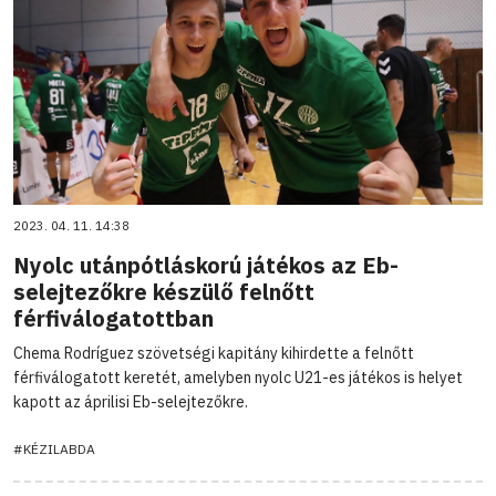
2023. 04. 11. 14:38
Nyolc utánpótláskorú játékos az Eb-
selejtezőkre készülő felnőtt
férfiválogatottban
Chema Rodríguez szövetségi kapitány kihirdette a felnőtt
férfiválogatott keretét, amelyben nyolc U21-es játékos is helyet
kapott az áprilisi Eb-selejtezőkre.
#KÉZILABDA