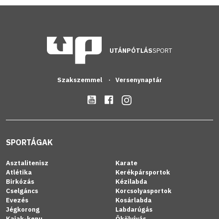
UTÁNPÓTLÁS
SPORT
Szakszemmel
Versenynaptár
SPORTÁGAK
Asztalitenisz
Karate
Atlétika
Kerékpársportok
Birkózás
Kézilabda
Cselgáncs
Korcsolyasportok
Evezés
Kosárlabda
Jégkorong
Labdarúgás
Kajak-kenu
Ökölvívás