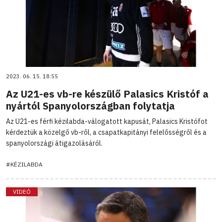
2023. 06. 15. 18:55
Az U21-es vb-re készülő Palasics Kristóf a
nyártól Spanyolországban folytatja
Az U21-es férfi kézilabda-válogatott kapusát, Palasics Kristófot
kérdeztük a közelgő vb-ről, a csapatkapitányi felelősségről és a
spanyolországi átigazolásáról.
#KÉZILABDA
VIDEÓ