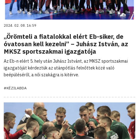
2024. 02. 08. 16:59
„Örömteli a fiatalokkal elért Eb-siker, de
óvatosan kell kezelni” – Juhász István, az
MKSZ sportszakmai igazgatója
Az Eb-n elért 5. hely után Juhász Istvánt, az MKSZ sportszakmai
igazgatóját kérdeztük az utánpótlás felnőttek közé való
beépüléséről, a női szakágra is kitérve.
#KÉZILABDA