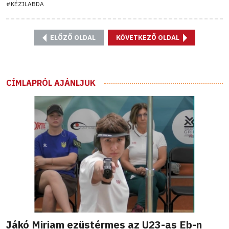
#KÉZILABDA
ELŐZŐ OLDAL
KÖVETKEZŐ OLDAL
CÍMLAPRÓL AJÁNLJUK
Jákó Miriam ezüstérmes az U23-as Eb-n