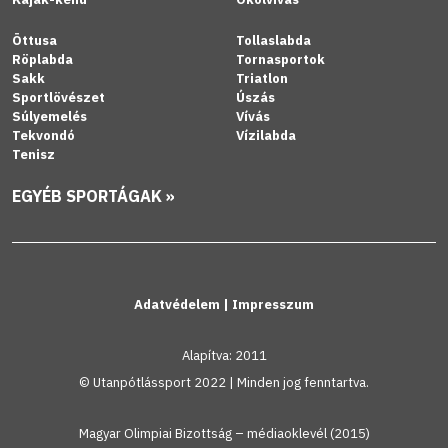
Öttusa
Tollaslabda
Röplabda
Tornasportok
Sakk
Triatlon
Sportlövészet
Úszás
Súlyemelés
Vívás
Tekvondó
Vízilabda
Tenisz
EGYÉB SPORTÁGAK »
Adatvédelem
|
Impresszum
Alapítva: 2011
© Utanpótlássport 2022 | Minden jog fenntartva.
Magyar Olimpiai Bizottság – médiaoklevél (2015)