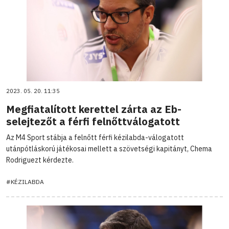
2023. 05. 20. 11:35
Megfiatalított kerettel zárta az Eb-
selejtezőt a férfi felnőttválogatott
Az M4 Sport stábja a felnőtt férfi kézilabda-válogatott
utánpótláskorú játékosai mellett a szövetségi kapitányt, Chema
Rodriguezt kérdezte.
#KÉZILABDA