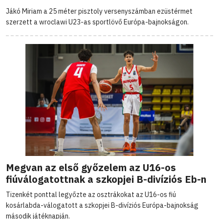
Jákó Miriam a 25 méter pisztoly versenyszámban ezüstérmet
szerzett a wroclawi U23-as sportlövő Európa-bajnokságon.
Megvan az első győzelem az U16-os
fiúválogatottnak a szkopjei B-divíziós Eb-n
Tizenkét ponttal legyőzte az osztrákokat az U16-os fiú
kosárlabda-válogatott a szkopjei B-divíziós Európa-bajnokság
második játéknapján.