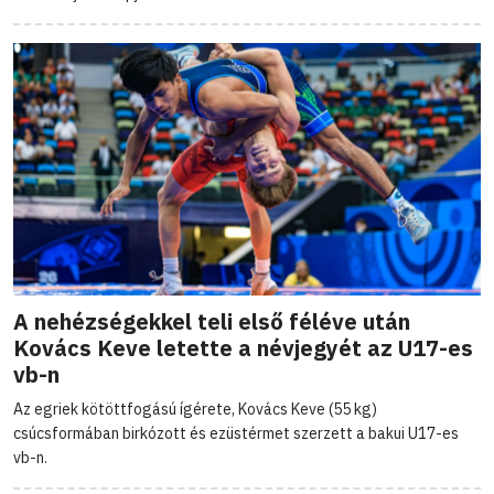
A nehézségekkel teli első féléve után
Kovács Keve letette a névjegyét az U17-es
vb-n
Az egriek kötöttfogású ígérete, Kovács Keve (55 kg)
csúcsformában birkózott és ezüstérmet szerzett a bakui U17-es
vb-n.