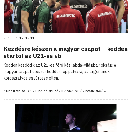
2023. 06. 19. 17:11
Kezdésre készen a magyar csapat – kedden
startol az U21-es vb
Kedden kezdődik az U21-es férfi kézilabda-világbajnokság; a
magyar csapat először kedden lép pályára, az argentinok
korosztályos együttese ellen.
#KÉZILABDA
#U21-ES FÉRFI KÉZILABDA-VILÁGBAJNOKSÁG