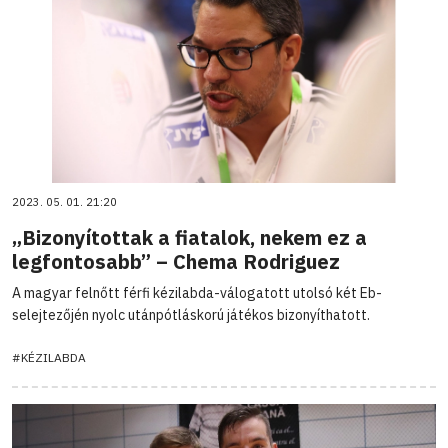
2023. 05. 01. 21:20
„Bizonyítottak a fiatalok, nekem ez a
legfontosabb” – Chema Rodriguez
A magyar felnőtt férfi kézilabda-válogatott utolsó két Eb-
selejtezőjén nyolc utánpótláskorú játékos bizonyíthatott.
#KÉZILABDA