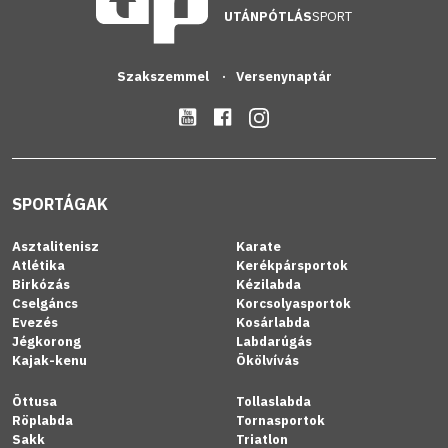
UTÁNPÓTLÁS
SPORT
Szakszemmel
Versenynaptár
SPORTÁGAK
Asztalitenisz
Karate
Atlétika
Kerékpársportok
Birkózás
Kézilabda
Cselgáncs
Korcsolyasportok
Evezés
Kosárlabda
Jégkorong
Labdarúgás
Kajak-kenu
Ökölvívás
Öttusa
Tollaslabda
Röplabda
Tornasportok
Sakk
Triatlon