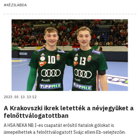
#KÉZILABDA
2023. 03. 13. 13:12
A Krakovszki ikrek letették a névjegyüket a
felnőttválogatottban
A HSA NEKA NB I-es csapatát erősítő fiatalok gólokat is
ünnepelhettek a felnőttválogatott Svájc elleni Eb-selejtezőin.