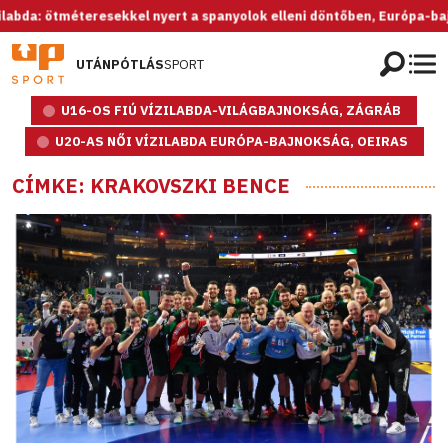
teresekkel nyert a spanyolok elleni döntőben, Európa-bajnok az U20-
UTÁNPÓTLÁS
SPORT
U16-OS FIÚ VÍZILABDA-VILÁGBAJNOKSÁG, ZÁGRÁB
U20-AS NŐI VÍZILABDA EURÓPA-BAJNOKSÁG, OEIRAS
CÍMKE: KRAKOVSZKI BENCE