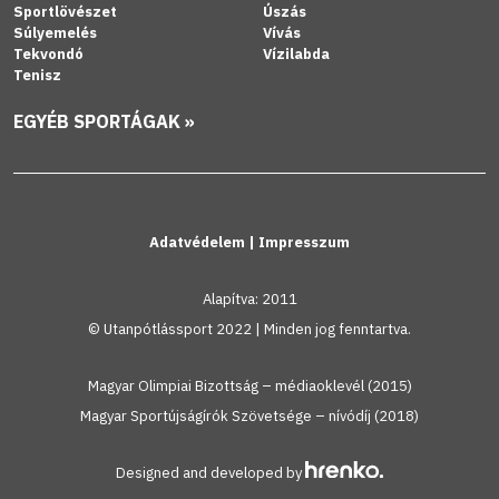
Sportlövészet
Úszás
Súlyemelés
Vívás
Tekvondó
Vízilabda
Tenisz
EGYÉB SPORTÁGAK »
Adatvédelem
|
Impresszum
Alapítva: 2011
© Utanpótlássport 2022 | Minden jog fenntartva.
Magyar Olimpiai Bizottság – médiaoklevél (2015)
Magyar Sportújságírók Szövetsége – nívódíj (2018)
Designed and developed by