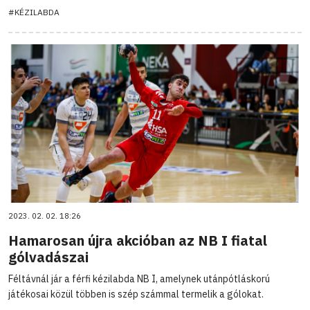
#KÉZILABDA
2023. 02. 02. 18:26
Hamarosan újra akcióban az NB I fiatal
gólvadászai
Féltávnál jár a férfi kézilabda NB I, amelynek utánpótláskorú
játékosai közül többen is szép számmal termelik a gólokat.