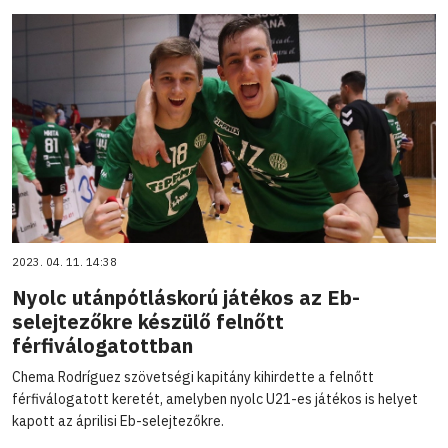
2023. 04. 11. 14:38
Nyolc utánpótláskorú játékos az Eb-
selejtezőkre készülő felnőtt
férfiválogatottban
Chema Rodríguez szövetségi kapitány kihirdette a felnőtt
férfiválogatott keretét, amelyben nyolc U21-es játékos is helyet
kapott az áprilisi Eb-selejtezőkre.