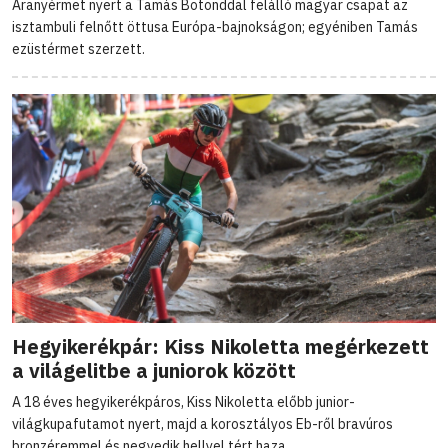
Aranyérmet nyert a Tamás Botonddal felálló magyar csapat az
isztambuli felnőtt öttusa Európa-bajnokságon; egyéniben Tamás
ezüstérmet szerzett.
Hegyikerékpár: Kiss Nikoletta megérkezett
a világelitbe a juniorok között
A 18 éves hegyikerékpáros, Kiss Nikoletta előbb junior-
világkupafutamot nyert, majd a korosztályos Eb-ről bravúros
bronzéremmel és negyedik hellyel tért haza.