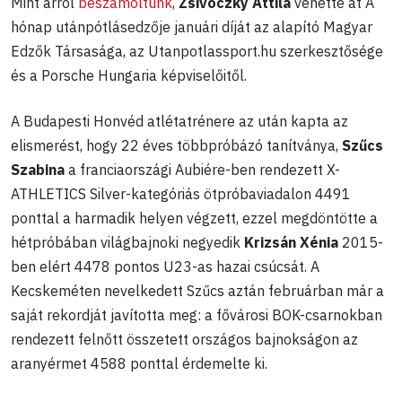
Mint arról
beszámoltunk
,
Zsivoczky Attila
vehette át A
hónap utánpótlásedzője januári díját az alapító Magyar
Edzők Társasága, az Utanpotlassport.hu szerkesztősége
és a Porsche Hungaria képviselőitől.
A Budapesti Honvéd atlétatrénere az után kapta az
elismerést, hogy 22 éves többpróbázó tanítványa,
Szűcs
Szabina
a franciaországi Aubiére-ben rendezett X-
ATHLETICS Silver-kategóriás ötpróbaviadalon 4491
ponttal a harmadik helyen végzett, ezzel megdöntötte a
hétpróbában világbajnoki negyedik
Krizsán Xénia
2015-
ben elért 4478 pontos U23-as hazai csúcsát. A
Kecskeméten nevelkedett Szűcs aztán februárban már a
saját rekordját javította meg: a fővárosi BOK-csarnokban
rendezett felnőtt összetett országos bajnokságon az
aranyérmet 4588 ponttal érdemelte ki.