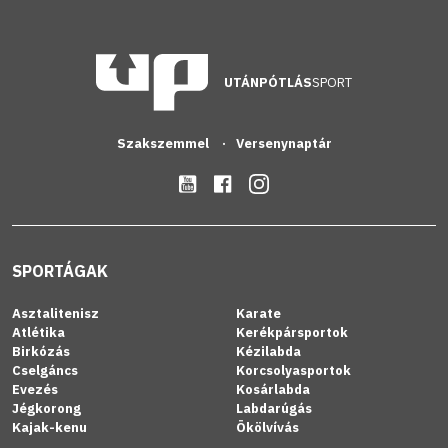
UTÁNPÓTLÁS
SPORT
Szakszemmel
Versenynaptár
SPORTÁGAK
Asztalitenisz
Karate
Atlétika
Kerékpársportok
Birkózás
Kézilabda
Cselgáncs
Korcsolyasportok
Evezés
Kosárlabda
Jégkorong
Labdarúgás
Kajak-kenu
Ökölvívás