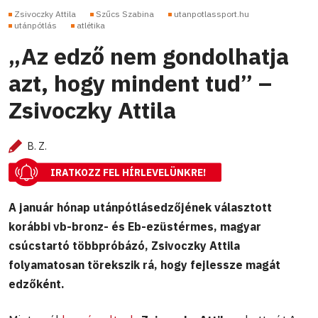
Zsivoczky Attila
Szűcs Szabina
utanpotlassport.hu
utánpótlás
atlétika
„Az edző nem gondolhatja
azt, hogy mindent tud” –
Zsivoczky Attila
B. Z.
IRATKOZZ FEL HÍRLEVELÜNKRE!
A január hónap utánpótlásedzőjének választott
korábbi vb-bronz- és Eb-ezüstérmes, magyar
csúcstartó többpróbázó, Zsivoczky Attila
folyamatosan törekszik rá, hogy fejlessze magát
edzőként.