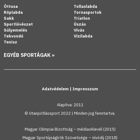
Öttusa
Tollaslabda
Röplabda
Tornasportok
Sakk
Triatlon
Sportlövészet
Úszás
Súlyemelés
Vívás
Tekvondó
Vízilabda
Tenisz
EGYÉB SPORTÁGAK »
Adatvédelem
|
Impresszum
Alapítva: 2011
© Utanpótlássport 2022 | Minden jog fenntartva.
Magyar Olimpiai Bizottság – médiaoklevél (2015)
Magyar Sportújságírók Szövetsége – nívódíj (2018)