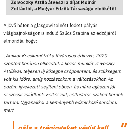
Zsivoczky Attila átveszi a díjat Molnár
Zoltántól, a Magyar Edzők Társasága elnökétől
A jövő héten a glasgowi felnőtt fedett pályás
világbajnokságon is induló Szűcs Szabina az edzőjéről
elmondta, hogy:
„Amikor Kecskemétről a fővárosba érkezve, 2020
szeptemberében elkezdtük a közös munkát Zsivoczky
Attilával, teljesen új közegbe csöppentem, és szükségem
volt kis időre, amíg hozzászokom a változásokhoz. Az
edzőm igyekezett segíteni ebben, és mára egészen jól
összecsiszolódtunk. Felkészült, céltudatos szakembernek
tartom. Ugyanakkor a keményebb edzők közé sorolom,
mert
nála a tréningeket végig kell