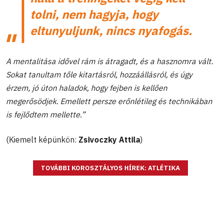
tolni, nem hagyja, hogy
eltunyuljunk, nincs nyafogás.
A mentalitása idővel rám is átragadt, és a hasznomra vált.
Sokat tanultam tőle kitartásról, hozzáállásról, és úgy
érzem, jó úton haladok, hogy fejben is kellően
megerősödjek. Emellett persze erőnlétileg és technikában
is fejlődtem mellette.”
(Kiemelt képünkön:
Zsivoczky Attila
)
TOVÁBBI KOROSZTÁLYOS HÍREK: ATLÉTIKA