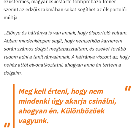
ezüstérmes, magyar csúcstartó többpróbázó tréner
szerint az edzői szakmában sokat segíthet az élsportolói
múltja.
„Előnye és hátránya is van annak, hogy élsportoló voltam.
Abban mindenképpen segít, hogy nemzetközi karrierem
során számos dolgot megtapasztaltam, és ezeket tovább
tudom adni a tanítványaimnak. A hátránya viszont az, hogy
nehéz attól elvonatkoztatni, ahogyan anno én tettem a
dolgaim.
Meg kell érteni, hogy nem
mindenki úgy akarja csinálni,
ahogyan én. Különbözőek
vagyunk.