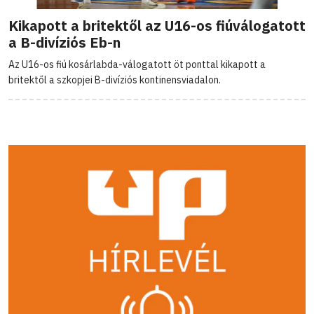
Kikapott a britektől az U16-os fiúválogatott
a B-divíziós Eb-n
Az U16-os fiú kosárlabda-válogatott öt ponttal kikapott a
britektől a szkopjei B-divíziós kontinensviadalon.