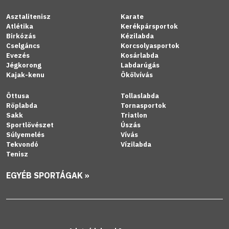
Asztalitenisz
Karate
Atlétika
Kerékpársportok
Birkózás
Kézilabda
Cselgáncs
Korcsolyasportok
Evezés
Kosárlabda
Jégkorong
Labdarúgás
Kajak-kenu
Ökölvívás
Öttusa
Tollaslabda
Röplabda
Tornasportok
Sakk
Triatlon
Sportlövészet
Úszás
Súlyemelés
Vívás
Tekvondó
Vízilabda
Tenisz
EGYÉB SPORTÁGAK »