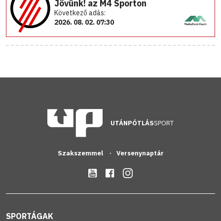
Jövünk! az M4 Sporton
Következő adás:
2026. 08. 02. 07:30
UTÁNPÓTLÁS
SPORT
Szakszemmel
Versenynaptár
SPORTÁGAK