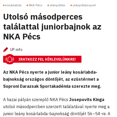
kosárlabda
NKA Pécs
utánpótlás
utánpótlássport
Utolsó másodperces
találattal juniorbajnok az
NKA Pécs
UP-info
IRATKOZZ FEL HÍRLEVELÜNKRE!
Az NKA Pécs nyerte a junior leány kosárlabda-
bajnokság országos döntőjét, az ezüstérmet a
Soproni Darazsak Sportakadémia szerezte meg.
A hazai pályán szereplő NKA Pécs
Josepovits Kinga
utolsó másodpercben szerzett találatával nyerte meg a
junior leány kosárlabda-bajnokság döntőjét 56–54-re. A