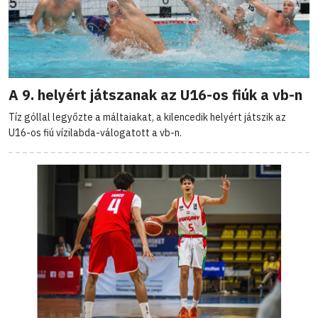
A 9. helyért játszanak az U16-os fiúk a vb-n
Tíz góllal legyőzte a máltaiakat, a kilencedik helyért játszik az
U16-os fiú vízilabda-válogatott a vb-n.