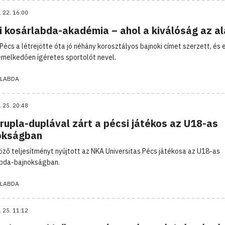
. 22. 16:00
i kosárlabda-akadémia – ahol a kiválóság az a
Pécs a létrejötte óta jó néhány korosztályos bajnoki címet szerzett, és 
emelkedően ígéretes sportolót nevel.
LABDA
. 25. 20:48
rupla-duplával zárt a pécsi játékos az U18-as
okságban
ző teljesítményt nyújtott az NKA Universitas Pécs játékosa az U18-as
bda-bajnokságban.
LABDA
. 25. 11:12