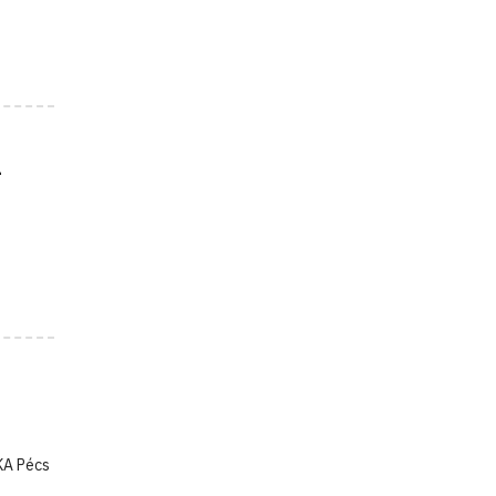
-
KA Pécs