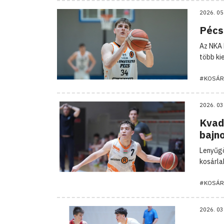
2026. 05
Pécs
Az NKA 
több ki
#KOSÁR
2026. 03
Kvad
bajn
Lenyűgö
kosárla
#KOSÁR
2026. 03