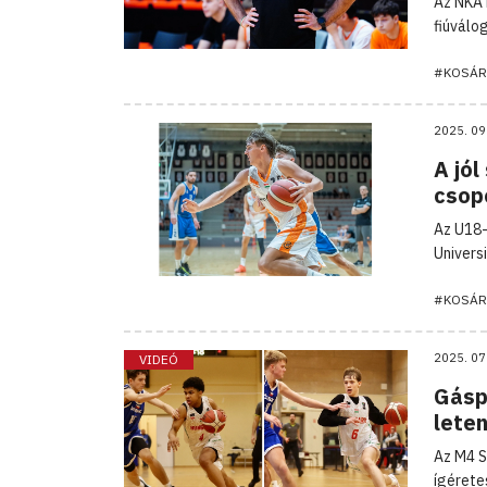
Az NKA 
fiúválo
#KOSÁR
2025. 09
A jól
csop
Az U18-
Univers
#KOSÁR
2025. 07
VIDEÓ
Gásp
lete
Az M4 S
ígérete