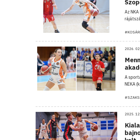
Szop
Az NKA 
rájátsz
#KOSÁR
2026. 02
Menn
akad
A sport
NEKA (k
#SZAKS
2025. 12
Kial
bajn