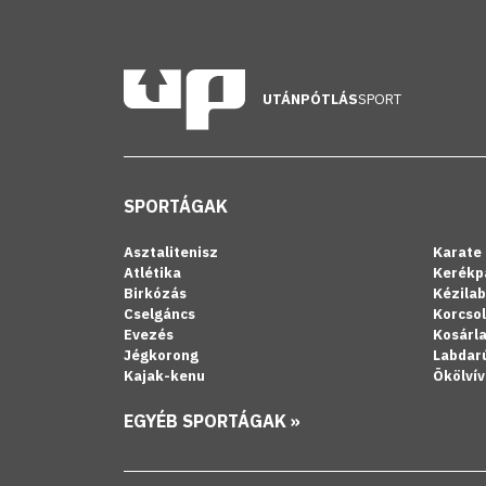
UTÁNPÓTLÁS
SPORT
SPORTÁGAK
Asztalitenisz
Karate
Atlétika
Kerékp
Birkózás
Kézila
Cselgáncs
Korcso
Evezés
Kosárl
Jégkorong
Labdar
Kajak-kenu
Ökölvív
EGYÉB SPORTÁGAK »