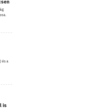
csen
ság
osa.
) és a
 is