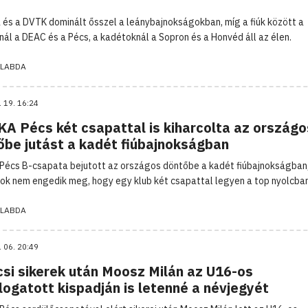
 és a DVTK dominált ősszel a leánybajnokságokban, míg a fiúk között a
knál a DEAC és a Pécs, a kadétoknál a Sopron és a Honvéd áll az élen.
LABDA
. 19. 16:24
KA Pécs két csapattal is kiharcolta az országo
őbe jutást a kadét fiúbajnokságban
Pécs B-csapata bejutott az országos döntőbe a kadét fiúbajnokságban,
ok nem engedik meg, hogy egy klub két csapattal legyen a top nyolcban
LABDA
. 06. 20:49
csi sikerek után Moosz Milán az U16-os
logatott kispadján is letenné a névjegyét