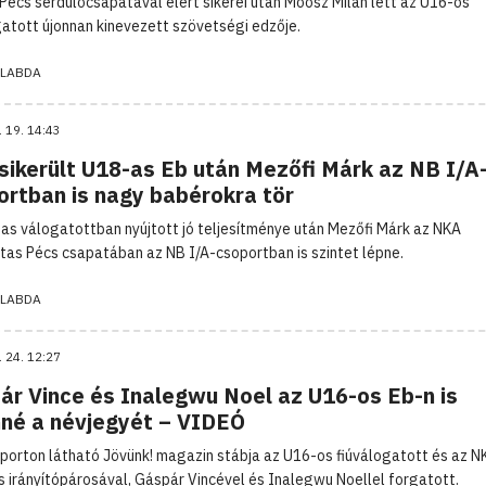
Pécs serdülőcsapatával elért sikerei után Moosz Milán lett az U16-os
gatott újonnan kinevezett szövetségi edzője.
LABDA
. 19. 14:43
 sikerült U18-as Eb után Mezőfi Márk az NB I/A
ortban is nagy babérokra tör
as válogatottban nyújtott jó teljesítménye után Mezőfi Márk az NKA
itas Pécs csapatában az NB I/A-csoportban is szintet lépne.
LABDA
. 24. 12:27
ár Vince és Inalegwu Noel az U16-os Eb-n is
nné a névjegyét – VIDEÓ
porton látható Jövünk! magazin stábja az U16-os fiúválogatott és az N
s irányítópárosával, Gáspár Vincével és Inalegwu Noellel forgatott.