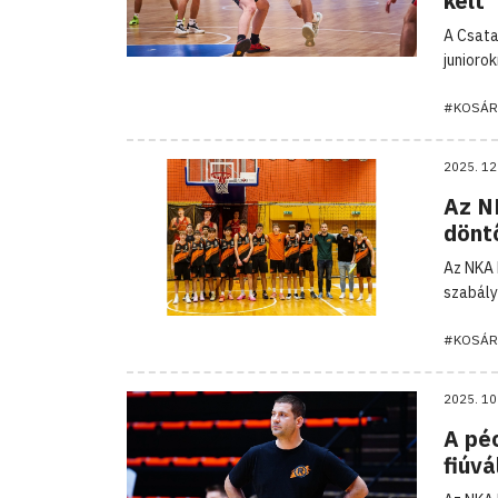
kelt
A Csata
junioro
#KOSÁR
2025. 12
Az N
dönt
Az NKA 
szabály
#KOSÁR
2025. 10
A pé
fiúvá