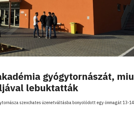
 akadémia gyógytornászát, mi
ljával lebuktatták
ógytornásza szexchates üzenetváltásba bonyolódott egy önmagát 13-14