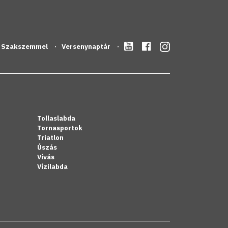
Szakszemmel
Versenynaptár
Tollaslabda
Tornasportok
Triatlon
Úszás
Vívás
Vízilabda