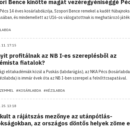
ori Bence kinőtte magát vezéregyéniséggé Pé
Pécs 14 éves kosárlabdázója, Szopori Bence remekel a kadét fiúbajnok
ásában, és mindemellett az U16-os válogatottnak is meghatározó játék
LABDA
. 11. 17:15
yit profitálnak az NB I-es szereplésből az
émista fiatalok?
ági elitakadémiák közül a Puskás (labdarúgás), az NKA Pécs (kosárlabda
ézilabda) is immár évek óta az NB I-ben szerepel a felnőttcsapatával.
ZEMMEL
#KOSÁRLABDA
#KÉZILABDA
. 25. 13:18
akult a rájátszás mezőnye az utánpótlás-
okságokban, az országos döntős helyek zöme el