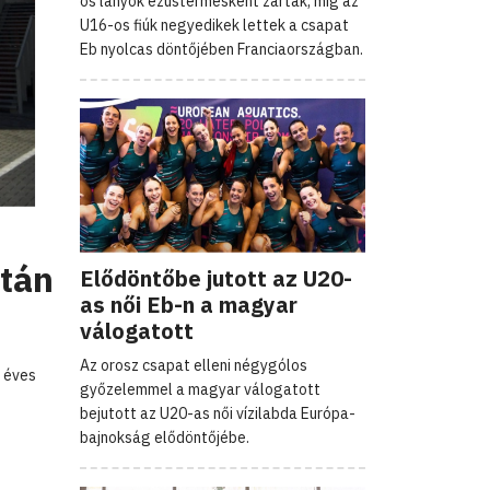
os lányok ezüstérmesként zártak, míg az
U16-os fiúk negyedikek lettek a csapat
Eb nyolcas döntőjében Franciaországban.
után
Elődöntőbe jutott az U20-
as női Eb-n a magyar
válogatott
Az orosz csapat elleni négygólos
 éves
győzelemmel a magyar válogatott
bejutott az U20-as női vízilabda Európa-
bajnokság elődöntőjébe.