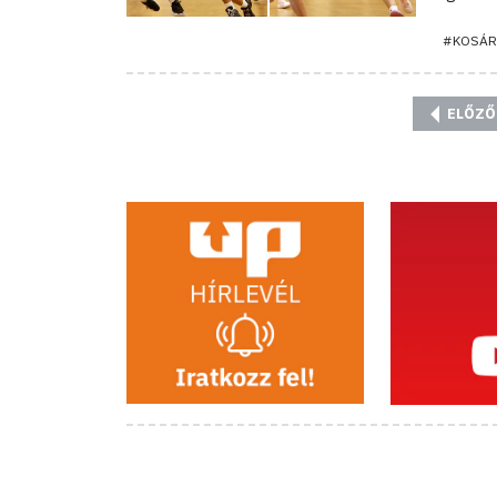
#KOSÁR
ELŐZŐ