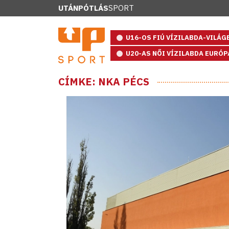
UTÁNPÓTLÁS
SPORT
U16-OS FIÚ VÍZILABDA-VILÁ
U20-AS NŐI VÍZILABDA EURÓ
CÍMKE: NKA PÉCS