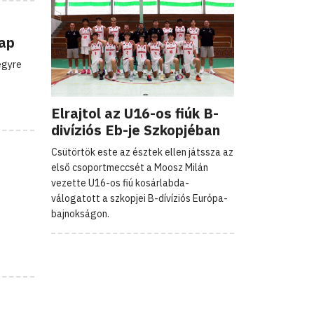
lap
egyre
Elrajtol az U16-os fiúk B-
divíziós Eb-je Szkopjéban
Csütörtök este az észtek ellen játssza az
első csoportmeccsét a Moosz Milán
vezette U16-os fiú kosárlabda-
válogatott a szkopjei B-dívíziós Európa-
bajnokságon.