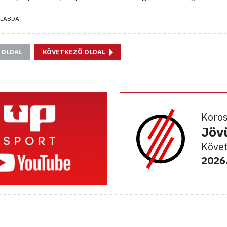
LABDA
 OLDAL
KÖVETKEZŐ OLDAL
Koro
Jöv
Követ
2026.