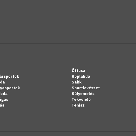
Öttusa
ársportok
Röplabda
bda
Sakk
lyasportok
Sportlövészet
abda
Súlyemelés
úgás
Tekvondó
ás
Tenisz