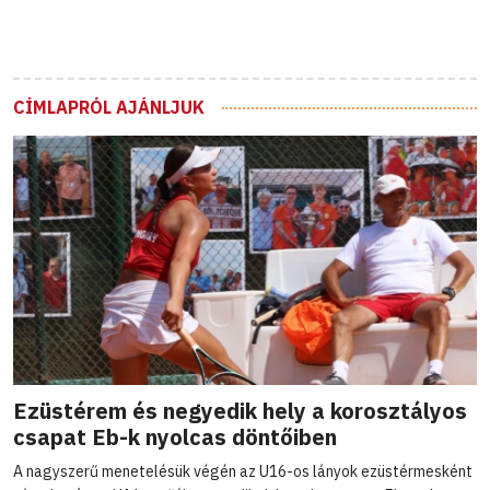
CÍMLAPRÓL AJÁNLJUK
Ezüstérem és negyedik hely a korosztályos
csapat Eb-k nyolcas döntőiben
A nagyszerű menetelésük végén az U16-os lányok ezüstérmesként