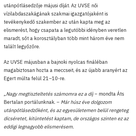
utánpótlásedzője májusi díját. Az UVSE női
vízilabdaszakágának szakmai igazgatójaként is
tevékenykedő szakember az után kapta meg az
elismerést, hogy csapata a legutóbbi idényben veretlen
maradt, sőt a korosztályban több mint három éve nem
talált legyőzőre.
Az UVSE májusban a bajnoki nyolcas fináléban
magabiztosan hozta a meccseit, és az újabb aranyért az
Egert múlta felül 21–10-re.
„Nagy megtiszteltetés számomra ez a díj
– mondta Áts
Bertalan portálunknak. –
Már húsz éve dolgozom
utánpótlásedzőként, és az egyesületemen belül rengeteg
dicséretet, kitüntetést kaptam, de országos szinten ez az
eddigi legnagyobb elismerésem.