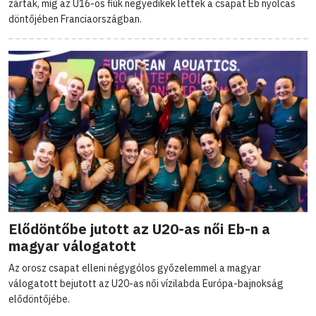
zártak, míg az U16-os fiúk negyedikek lettek a csapat Eb nyolcas
döntőjében Franciaországban.
Elődöntőbe jutott az U20-as női Eb-n a
magyar válogatott
Az orosz csapat elleni négygólos győzelemmel a magyar
válogatott bejutott az U20-as női vízilabda Európa-bajnokság
elődöntőjébe.