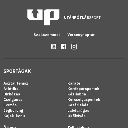
UTÁNPÓTLÁS
SPORT
Szakszemmel
Versenynaptár
SPORTÁGAK
Asztalitenisz
Karate
Atlétika
Kerékpársportok
Birkózás
Kézilabda
Cselgáncs
Korcsolyasportok
Evezés
Kosárlabda
Jégkorong
Labdarúgás
Kajak-kenu
Ökölvívás
Öttusa
Tollaslabda