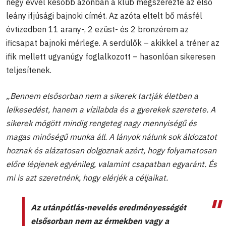
négy évvel később azonban a klub megszerezte az első
leány ifjúsági bajnoki címét. Az azóta eltelt bő másfél
évtizedben 11 arany-, 2 ezüst- és 2 bronzérem az
ificsapat bajnoki mérlege. A serdülők – akikkel a tréner az
ifik mellett ugyanúgy foglalkozott – hasonlóan sikeresen
teljesítenek.
„
Bennem elsősorban nem a sikerek tartják életben a
lelkesedést, hanem a vízilabda és a gyerekek szeretete. A
sikerek mögött mindig rengeteg nagy mennyiségű és
magas minőségű munka áll. A lányok nálunk sok áldozatot
hoznak és alázatosan dolgoznak azért, hogy folyamatosan
előre lépjenek egyénileg, valamint csapatban egyaránt. És
mi is azt szeretnénk, hogy elérjék a céljaikat.
Az utánpótlás-nevelés eredményességét
elsősorban nem az érmekben vagy a