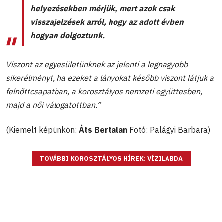
helyezésekben mérjük, mert azok csak
visszajelzések arról, hogy az adott évben
hogyan dolgoztunk.
Viszont az egyesületünknek az jelenti a legnagyobb
sikerélményt, ha ezeket a lányokat később viszont látjuk a
felnőttcsapatban, a korosztályos nemzeti együttesben,
majd a női válogatottban.”
(Kiemelt képünkön:
Áts Bertalan
Fotó: Palágyi Barbara)
TOVÁBBI KOROSZTÁLYOS HÍREK: VÍZILABDA