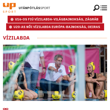
UTÁNPÓTLÁS
SPORT
U16-OS FIÚ VÍZILABDA-VILÁGBAJNOKSÁG, ZÁGRÁB
U20-AS NŐI VÍZILABDA EURÓPA-BAJNOKSÁG, OEIRAS
VÍZILABDA