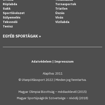
Röplabda
Tornasportok
Sakk
Triatlon
Sportlövészet
Úszás
Súlyemelés
Vívás
Tekvondó
Vízilabda
Tenisz
EGYÉB SPORTÁGAK »
Adatvédelem
|
Impresszum
Alapítva: 2011
© Utanpótlássport 2022 | Minden jog fenntartva.
Magyar Olimpiai Bizottság – médiaoklevél (2015)
Magyar Sportújságírók Szövetsége – nívódíj (2018)