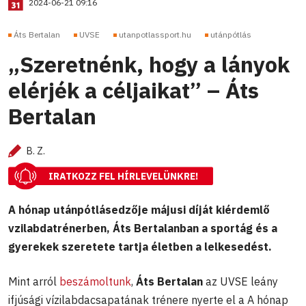
2024-06-21 09:16
Áts Bertalan
UVSE
utanpotlassport.hu
utánpótlás
„Szeretnénk, hogy a lányok
elérjék a céljaikat” – Áts
Bertalan
B. Z.
IRATKOZZ FEL HÍRLEVELÜNKRE!
A hónap utánpótlásedzője májusi díját kiérdemlő
vzilabdatrénerben, Áts Bertalanban a sportág és a
gyerekek szeretete tartja életben a lelkesedést.
Mint arról
beszámoltunk
,
Áts Bertalan
az UVSE leány
ifjúsági vízilabdacsapatának trénere nyerte el a A hónap