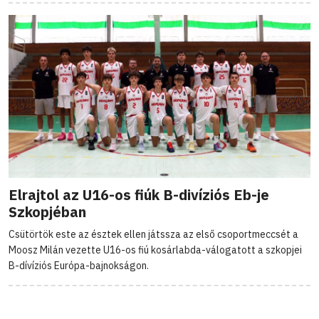
Elrajtol az U16-os fiúk B-divíziós Eb-je
Szkopjéban
Csütörtök este az észtek ellen játssza az első csoportmeccsét a
Moosz Milán vezette U16-os fiú kosárlabda-válogatott a szkopjei
B-dívíziós Európa-bajnokságon.