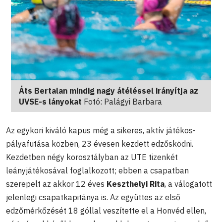
Áts Bertalan mindig nagy átéléssel irányítja az
UVSE-s lányokat
Fotó: Palágyi Barbara
Az egykori kiváló kapus még a sikeres, aktív játékos-
pályafutása közben, 23 évesen kezdett edzősködni.
Kezdetben négy korosztályban az UTE tizenkét
leányjátékosával foglalkozott; ebben a csapatban
szerepelt az akkor 12 éves
Keszthelyi Rita
, a válogatott
jelenlegi csapatkapitánya is. Az együttes az első
edzőmérkőzését 18 góllal veszítette el a Honvéd ellen,