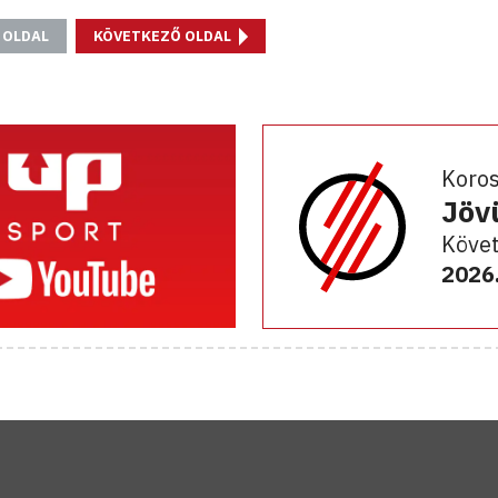
 OLDAL
KÖVETKEZŐ OLDAL
Koro
Jöv
Követ
2026.