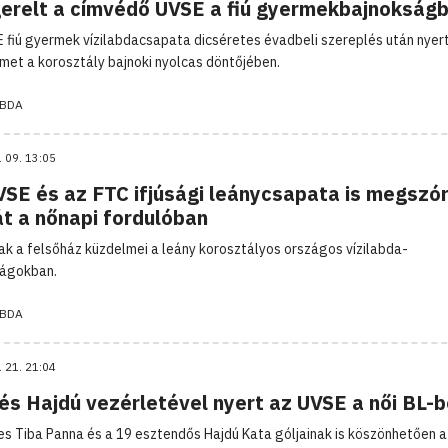
erelt a címvédő UVSE a fiú gyermekbajnokság
 fiú gyermek vízilabdacsapata dicséretes évadbeli szereplés után nyer
met a korosztály bajnoki nyolcas döntőjében.
ABDA
. 09. 13:05
VSE és az FTC ifjúsági leánycsapata is megszó
t a nőnapi fordulóban
tak a felsőház küzdelmei a leány korosztályos országos vízilabda-
ságokban.
ABDA
. 21. 21:04
és Hajdú vezérletével nyert az UVSE a női BL-
es Tiba Panna és a 19 esztendős Hajdú Kata góljainak is köszönhetően 