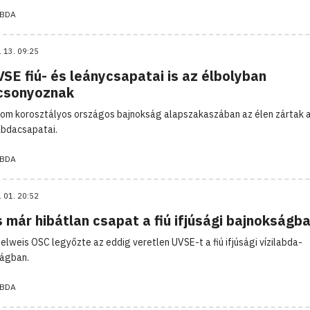
ABDA
. 13. 09:25
SE fiú- és leánycsapatai is az élbolyban
csonyoznak
om korosztályos országos bajnokság alapszakaszában az élen zártak 
labdacsapatai.
ABDA
. 01. 20:52
 már hibátlan csapat a fiú ifjúsági bajnokságb
lweis OSC legyőzte az eddig veretlen UVSE-t a fiú ifjúsági vízilabda-
ágban.
ABDA