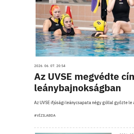
2026. 06. 07. 20:54
Az UVSE megvédte címé
leánybajnokságban
Az UVSE ifjúsági leánycsapata négy góllal győzte le 
#VÍZILABDA