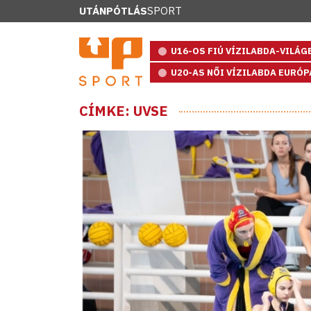
UTÁNPÓTLÁS
SPORT
U16-OS FIÚ VÍZILABDA-VILÁ
U20-AS NŐI VÍZILABDA EURÓ
CÍMKE: UVSE