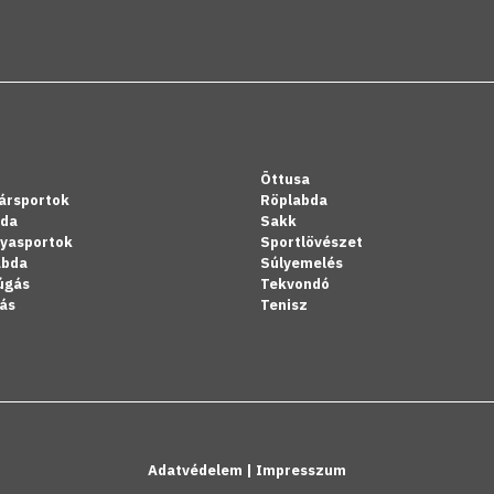
Öttusa
ársportok
Röplabda
bda
Sakk
lyasportok
Sportlövészet
abda
Súlyemelés
úgás
Tekvondó
ás
Tenisz
Adatvédelem
|
Impresszum