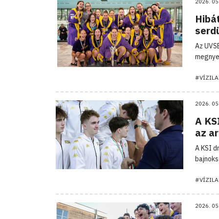
2026. 05
Hibát
serd
Az UVSE
megnyer
#VÍZIL
2026. 05
A KSI
az a
A KSI d
bajnoks
#VÍZIL
2026. 05