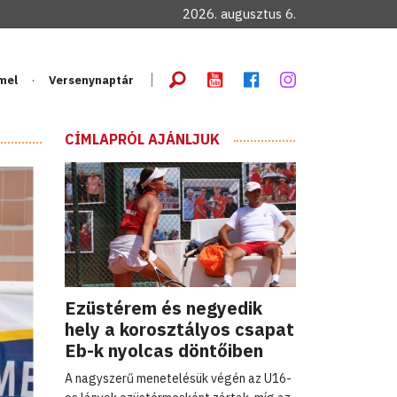
2026. augusztus 6.
mel
Versenynaptár
CÍMLAPRÓL AJÁNLJUK
Ezüstérem és negyedik
hely a korosztályos csapat
Eb-k nyolcas döntőiben
A nagyszerű menetelésük végén az U16-