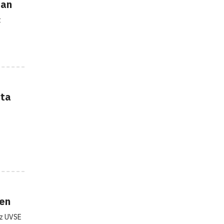
ban
t
rta
ben
az UVSE