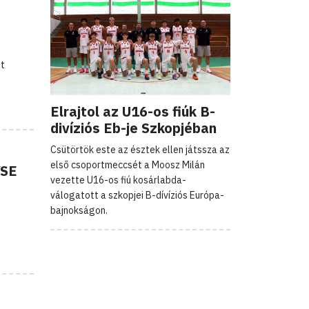
ét
Elrajtol az U16-os fiúk B-
divíziós Eb-je Szkopjéban
Csütörtök este az észtek ellen játssza az
első csoportmeccsét a Moosz Milán
VSE
vezette U16-os fiú kosárlabda-
válogatott a szkopjei B-dívíziós Európa-
bajnokságon.