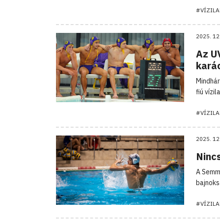
#VÍZIL
2025. 12
Az UV
kará
Mindhár
fiú vízi
#VÍZIL
2025. 12
Nincs
A Semme
bajnoks
#VÍZIL