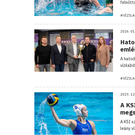
felnőtt
#VÍZIL
2026. 01
Hato
emlé
A hatod
vízilab
#VÍZIL
2025. 12
A KS
megs
A KSI s
leány v