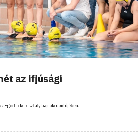
t az ifjúsági
az Egert a korosztály bajnoki döntőjében.