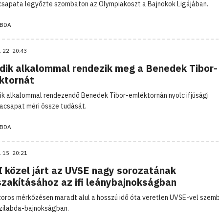
csapata legyőzte szombaton az Olympiakoszt a Bajnokok Ligájában.
ABDA
. 22. 20:43
dik alkalommal rendezik meg a Benedek Tibor-
ktornát
ik alkalommal rendezendő Benedek Tibor-emléktornán nyolc ifjúsági
dacsapat méri össze tudását.
ABDA
. 15. 20:21
I közel járt az UVSE nagy sorozatának
zakításához az ifi leánybajnokságban
zoros mérkőzésen maradt alul a hosszú idő óta veretlen UVSE-vel szembe
ízilabda-bajnokságban.