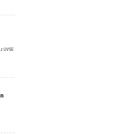
az UVSE
an