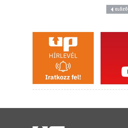
ELŐZŐ