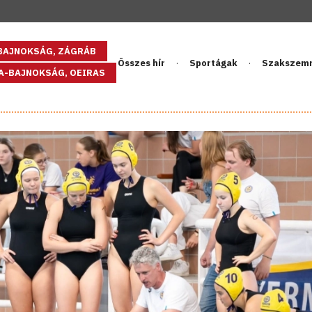
GBAJNOKSÁG, ZÁGRÁB
Összes hír
Sportágak
Szakszem
PA-BAJNOKSÁG, OEIRAS