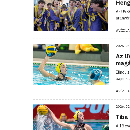
Heng
Az UVSE
aranyér
#VÍZIL
2026. 03
Az U
magá
Elindul
bajnok
#VÍZIL
2026. 02
Tiba 
A 18 év