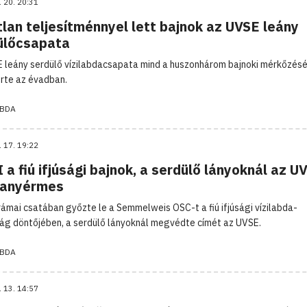
. 20. 20:31
lan teljesítménnyel lett bajnok az UVSE leány
ülőcsapata
 leány serdülő vízilabdacsapata mind a huszonhárom bajnoki mérkőzés
te az évadban.
ABDA
. 17. 19:22
 a fiú ifjúsági bajnok, a serdülő lányoknál az U
ranyérmes
rámai csatában győzte le a Semmelweis OSC-t a fiú ifjúsági vízilabda-
ág döntőjében, a serdülő lányoknál megvédte címét az UVSE.
ABDA
. 13. 14:57