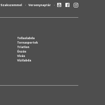
Szakszemmel
Versenynaptár
Tollaslabda
Tornasportok
Triatlon
Úszás
Vívás
Vízilabda