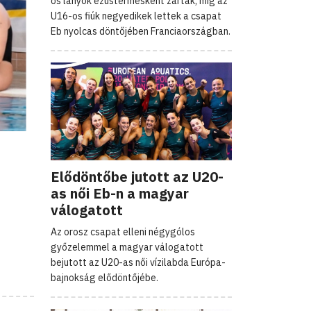
os lányok ezüstérmesként zártak, míg az
U16-os fiúk negyedikek lettek a csapat
Eb nyolcas döntőjében Franciaországban.
Elődöntőbe jutott az U20-
as női Eb-n a magyar
válogatott
Az orosz csapat elleni négygólos
győzelemmel a magyar válogatott
bejutott az U20-as női vízilabda Európa-
bajnokság elődöntőjébe.