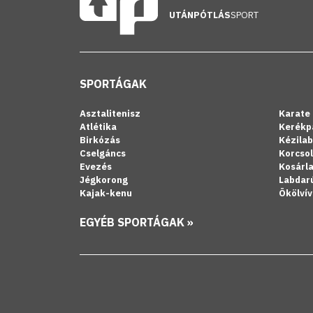
UTÁNPÓTLÁS
SPORT
SPORTÁGAK
Asztalitenisz
Karate
Atlétika
Kerékp
Birkózás
Kézila
Cselgáncs
Korcso
Evezés
Kosárl
Jégkorong
Labdar
Kajak-kenu
Ökölvív
EGYÉB SPORTÁGAK »