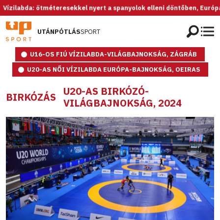
abda: ötméteresekkel nyert a spanyolok elleni döntőben, Európa-bajno
UTÁNPÓTLÁS
SPORT
U16-OS FIÚ VÍZILABDA-VILÁGBAJNOKSÁG, ZÁGRÁB
U20-AS NŐI VÍZILABDA EURÓPA-BAJNOKSÁG, OEIRAS
U20-AS BIRKÓZÓ-
BIRKÓZÁS
VILÁGBAJNOKSÁG, 2024