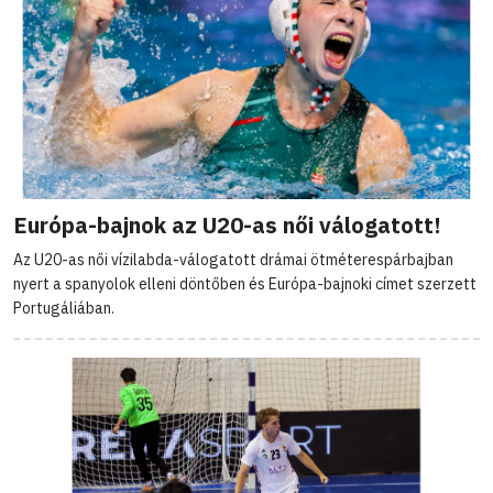
Európa-bajnok az U20-as női válogatott!
Az U20-as női vízilabda-válogatott drámai ötméterespárbajban
nyert a spanyolok elleni döntőben és Európa-bajnoki címet szerzett
Portugáliában.