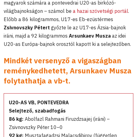
magyarok számára a pontevedrai U20-as birkózó-
világbajnokságon – számol be
a hazai szövetségi portál
.
Előbb a 86 kilogrammos, U17-es Eb-ezüstérmes
Zsivnovszky Pétert
győzte le az U17-es Ázsia-bajnok
iráni, majd a 92 kilogrammos
Arsunkaev Musza
az idei
U20-as Európa-bajnok orosztól kapott ki a selejtezőben.
Mindkét versenyző a vigaszágban
reménykedhetett, Arsunkaev Musza
folytathatja a vb-t.
U20-AS VB, PONTEVEDRA
Selejtező, szabadfogás
86 kg:
Abolfazl Rahmani Firuzdzsajej (iráni) –
Zsivnovszky Péter 10–0
92 kg:
Musztafagadzsi Malacsdibirov (független