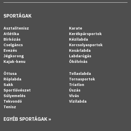
SPORTÁGAK
Asztalitenisz
Karate
Atlétika
Kerékpársportok
Birkózás
Kézilabda
Cselgáncs
Korcsolyasportok
Evezés
Kosárlabda
Jégkorong
Labdarúgás
Kajak-kenu
Ökölvívás
Öttusa
Tollaslabda
Röplabda
Tornasportok
Sakk
Triatlon
Sportlövészet
Úszás
Súlyemelés
Vívás
Tekvondó
Vízilabda
Tenisz
EGYÉB SPORTÁGAK »