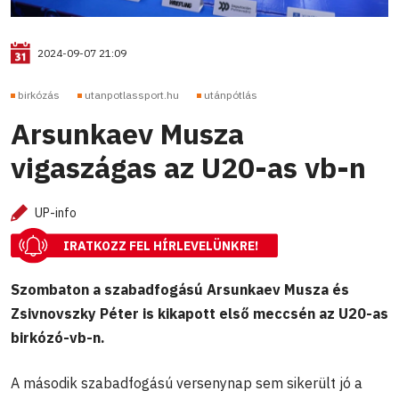
2024-09-07 21:09
birkózás
utanpotlassport.hu
utánpótlás
Arsunkaev Musza
vigaszágas az U20-as vb-n
UP-info
IRATKOZZ FEL HÍRLEVELÜNKRE!
Szombaton a szabadfogású Arsunkaev Musza és
Zsivnovszky Péter is kikapott első meccsén az U20-as
birkózó-vb-n.
A második szabadfogású versenynap sem sikerült jó a