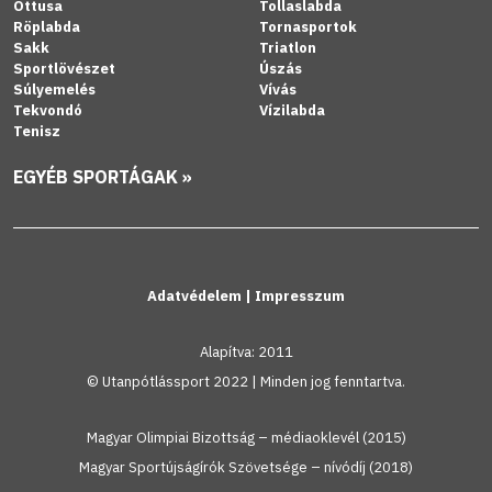
Öttusa
Tollaslabda
Röplabda
Tornasportok
Sakk
Triatlon
Sportlövészet
Úszás
Súlyemelés
Vívás
Tekvondó
Vízilabda
Tenisz
EGYÉB SPORTÁGAK »
Adatvédelem
|
Impresszum
Alapítva: 2011
© Utanpótlássport 2022 | Minden jog fenntartva.
Magyar Olimpiai Bizottság – médiaoklevél (2015)
Magyar Sportújságírók Szövetsége – nívódíj (2018)