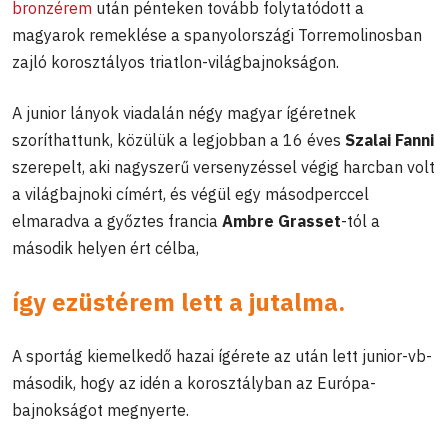
bronzérem
után pénteken tovább folytatódott a
magyarok remeklése a spanyolországi Torremolinosban
zajló korosztályos triatlon-világbajnokságon.
A junior lányok viadalán négy magyar ígéretnek
szoríthattunk, közülük a legjobban a 16 éves
Szalai Fanni
szerepelt, aki nagyszerű versenyzéssel végig harcban volt
a világbajnoki címért, és végül egy másodperccel
elmaradva a győztes francia
Ambre Grasset
-tól a
második helyen ért célba,
így ezüstérem lett a jutalma.
A sportág kiemelkedő hazai ígérete az után lett junior-vb-
második, hogy az idén a korosztályban az Európa-
bajnokságot megnyerte.