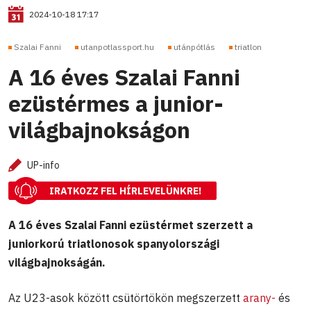
2024-10-18 17:17
Szalai Fanni
utanpotlassport.hu
utánpótlás
triatlon
A 16 éves Szalai Fanni
ezüstérmes a junior-
világbajnokságon
UP-info
IRATKOZZ FEL HÍRLEVELÜNKRE!
A 16 éves Szalai Fanni ezüstérmet szerzett a
juniorkorú triatlonosok spanyolországi
világbajnokságán.
Az U23-asok között csütörtökön megszerzett
arany-
és