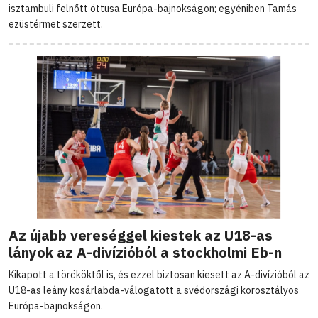
isztambuli felnőtt öttusa Európa-bajnokságon; egyéniben Tamás
ezüstérmet szerzett.
Az újabb vereséggel kiestek az U18-as
lányok az A-divízióból a stockholmi Eb-n
Kikapott a törököktől is, és ezzel biztosan kiesett az A-divízióból az
U18-as leány kosárlabda-válogatott a svédországi korosztályos
Európa-bajnokságon.