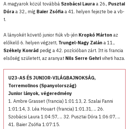
A magyarok közül továbbá
Szobácsi Laura
a 26.,
Pusztai
Dóra
a 32., míg
Baier Zsófia
a 41. helyen fejezte be a vb-
t.
A lányokét követő junior fiúk vb-jén
Kropkó Márton
az
előkelő 6. helyen végzett,
Trungel-Nagy Zalán
a 11.,
Székely Konrád
pedig a 42. pozícióban zárt. Itt is francia
elsőség született, az aranyat
Nils Serre Gehri
viheti haza.
U23-AS ÉS JUNIOR-VILÁGBAJNOKSÁG,
Torremolinos (Spanyolország)
Junior lányok, végeredmény
1. Ambre Grasset (francia) 1:01:13, 2. Szalai Fanni
1:01:14, 3. Léa Houart (francia) 1:01.31, ... 26.
Szobácsi Laura 1:04:57, ... 32. Pusztai Dóra 1:06:07, ...
41. Baier Zsófia 1:07:15.