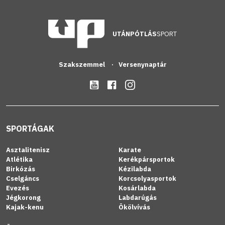
UTÁNPÓTLÁS
SPORT
Szakszemmel
Versenynaptár
SPORTÁGAK
Asztalitenisz
Karate
Atlétika
Kerékpársportok
Birkózás
Kézilabda
Cselgáncs
Korcsolyasportok
Evezés
Kosárlabda
Jégkorong
Labdarúgás
Kajak-kenu
Ökölvívás