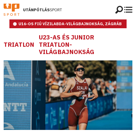
UTÁNPÓTLÁS
SPORT
U16-OS FIÚ VÍZILABDA-VILÁGBAJNOKSÁG, ZÁGRÁB
U23-AS ÉS JUNIOR
TRIATLON
TRIATLON-
VILÁGBAJNOKSÁG