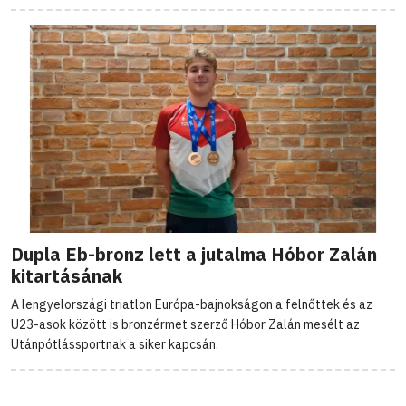
Dupla Eb-bronz lett a jutalma Hóbor Zalán
kitartásának
A lengyelországi triatlon Európa-bajnokságon a felnőttek és az
U23-asok között is bronzérmet szerző Hóbor Zalán mesélt az
Utánpótlássportnak a siker kapcsán.