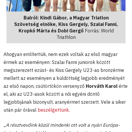
Balról: Kindl Gábor, a Magyar Triatlon
Szövetség elnöke, Kiss Gergely, Szalai Fanni,
Kropkó Márta és Dobi Gergő
Forrás: World
Triathlon
Ahogyan említettük, nem ezek voltak az első magyar
érmek az eseményen: Szalai Fanni juniorok között
megszerezett ezüst- és Kiss Gergely U23-as bronzérme
mellett az eseményen a küldöttség legjobb eredményét
az első napon, csütörtökön versenyző
Horváth Karol
érte
el, aki az U23-asok között a női egyéni döntő
legjobbjának bizonyult, aranyérmet szerzett. Vele a siker
után pár órával
beszélgettünk
.
„A résztvevőink közül mindenki ott volt a nyári Európa-