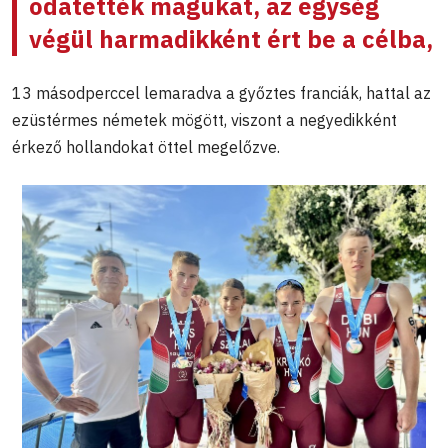
odatették magukat, az egység
végül harmadikként ért be a célba,
13 másodperccel lemaradva a győztes franciák, hattal az
ezüstérmes németek mögött, viszont a negyedikként
érkező hollandokat öttel megelőzve.