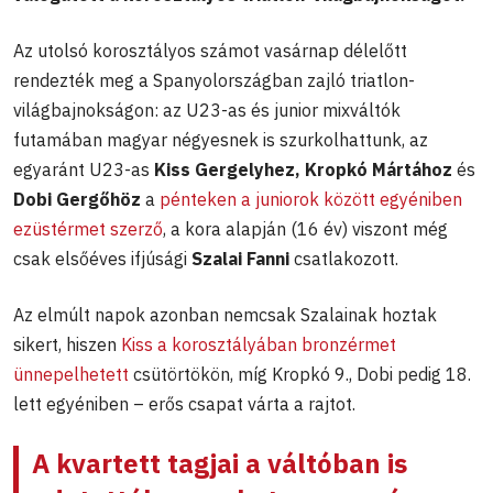
Az utolsó korosztályos számot vasárnap délelőtt
rendezték meg a Spanyolországban zajló triatlon-
világbajnokságon: az U23-as és junior mixváltók
futamában magyar négyesnek is szurkolhattunk, az
egyaránt U23-as
Kiss Gergelyhez, Kropkó Mártához
és
Dobi Gergőhöz
a
pénteken a juniorok között egyéniben
ezüstérmet szerző
, a kora alapján (16 év) viszont még
csak elsőéves ifjúsági
Szalai Fanni
csatlakozott.
Az elmúlt napok azonban nemcsak Szalainak hoztak
sikert, hiszen
Kiss a korosztályában bronzérmet
ünnepelhetett
csütörtökön, míg Kropkó 9., Dobi pedig 18.
lett egyéniben – erős csapat várta a rajtot.
A kvartett tagjai a váltóban is