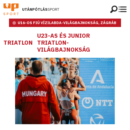
UTÁNPÓTLÁS
SPORT
U16-OS FIÚ VÍZILABDA-VILÁGBAJNOKSÁG, ZÁGRÁB
U23-AS ÉS JUNIOR
TRIATLON
TRIATLON-
VILÁGBAJNOKSÁG