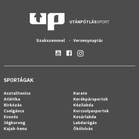
UTÁNPÓTLÁS
SPORT
Szakszemmel
Versenynaptár
SPORTÁGAK
Asztalitenisz
Karate
Atlétika
Kerékpársportok
Birkózás
Kézilabda
Cselgáncs
Korcsolyasportok
Evezés
Kosárlabda
Jégkorong
Labdarúgás
Kajak-kenu
Ökölvívás