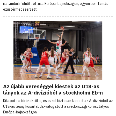
isztambuli felnőtt öttusa Európa-bajnokságon; egyéniben Tamás
ezüstérmet szerzett.
Az újabb vereséggel kiestek az U18-as
lányok az A-divízióból a stockholmi Eb-n
Kikapott a törököktől is, és ezzel biztosan kiesett az A-divízióból az
U18-as leány kosárlabda-válogatott a svédországi korosztályos
Európa-bajnokságon.