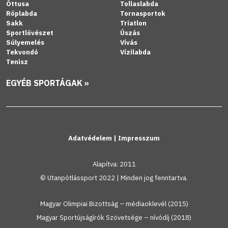
Öttusa
Tollaslabda
Röplabda
Tornasportok
Sakk
Triatlon
Sportlövészet
Úszás
Súlyemelés
Vívás
Tekvondó
Vízilabda
Tenisz
EGYÉB SPORTÁGAK »
Adatvédelem
|
Impresszum
Alapítva: 2011
© Utanpótlássport 2022 | Minden jog fenntartva.
Magyar Olimpiai Bizottság – médiaoklevél (2015)
Magyar Sportújságírók Szövetsége – nívódíj (2018)