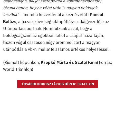
bajnokságon, aki jól szerepeltek a kontinensviadalon;
bízunk benne, hogy a vébé után is nagyon boldogok
leszünk”
– mondta közvetlenül a kezdés előtt
Pocsai
Balázs
, a hazai szövetség utánpótlás-szakágvezetője az
Utánpótlássportnak. Nem túlzunk azzal, hogy a
boldogságszint az egekben lehet a csapat háza táján,
hiszen végül összesen négy éremmel zárt a magyar
utánpótlás a vb-n, mellette számos értékes helyezéssel.
(Kiemelt képünkön:
Kropkó Márta és Szalai Fanni
Forrás:
World Triathlon)
TOVÁBBI KOROSZTÁLYOS HÍREK: TRIATLON