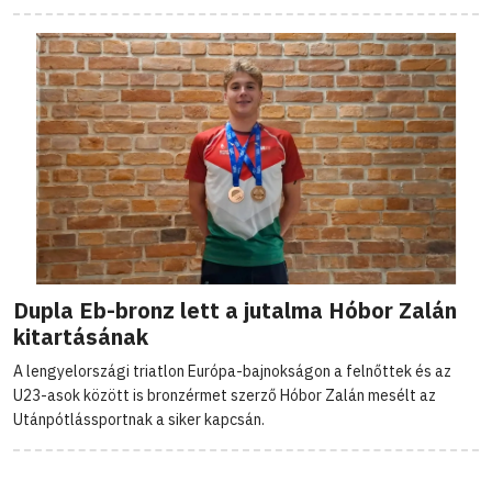
Dupla Eb-bronz lett a jutalma Hóbor Zalán
kitartásának
A lengyelországi triatlon Európa-bajnokságon a felnőttek és az
U23-asok között is bronzérmet szerző Hóbor Zalán mesélt az
Utánpótlássportnak a siker kapcsán.