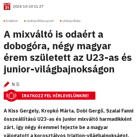
2024-10-20 11:27
triatlon
utánpótlássport
utánpótlás
A mixváltó is odaért a
dobogóra, négy magyar
érem született az U23-as és
junior-világbajnokságon
N. D.
IRATKOZZ FEL HÍRLEVELÜNKRE!
A Kiss Gergely, Kropkó Márta, Dobi Gergő, Szalai Fanni
összeállítású U23-as és junior mixváltó harmadikként
zárt, így négy éremmel fejezte be a magyar
válogatott a korosztályos triatlon-világbajnokságot.