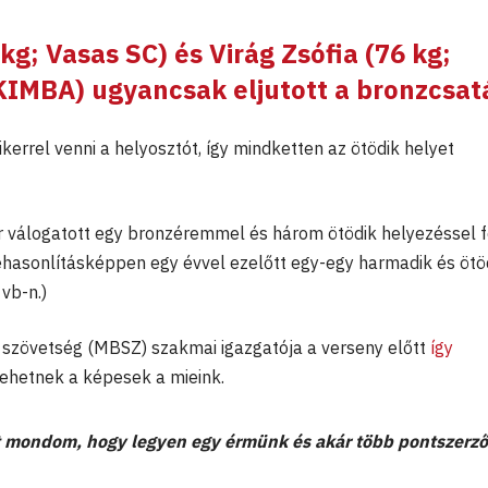
kg; Vasas SC) és
Virág Zsófia
(76 kg;
KIMBA) ugyancsak eljutott a bronzcsatá
kerrel venni a helyosztót, így mindketten az ötödik helyet
 válogatott egy bronzéremmel és három ötödik helyezéssel f
zehasonlításképpen egy évvel ezelőtt egy-egy harmadik és ötö
vb-n.)
gi szövetség (MBSZ) szakmai igazgatója a verseny előtt
így
 lehetnek a képesek a mieink.
azt mondom, hogy legyen egy érmünk és akár több pontszerző