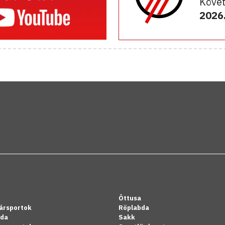
Követ
2026.
Öttusa
ársportok
Röplabda
bda
Sakk