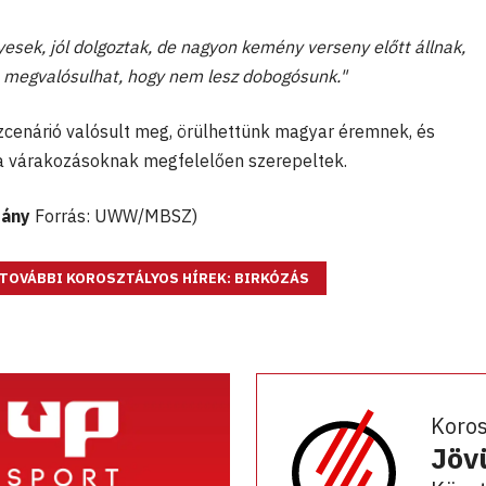
yesek, jól dolgoztak, de nagyon kemény verseny előtt állnak,
is megvalósulhat, hogy nem lesz dobogósunk."
zcenárió valósult meg, örülhettünk magyar éremnek, és
a várakozásoknak megfelelően szerepeltek.
pány
Forrás: UWW/MBSZ)
TOVÁBBI KOROSZTÁLYOS HÍREK: BIRKÓZÁS
Koro
Jöv