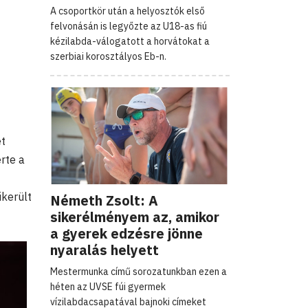
A csoportkör után a helyosztók első
felvonásán is legyőzte az U18-as fiú
kézilabda-válogatott a horvátokat a
szerbiai korosztályos Eb-n.
et
rte a
ikerült
Németh Zsolt: A
sikerélményem az, amikor
a gyerek edzésre jönne
nyaralás helyett
Mestermunka című sorozatunkban ezen a
héten az UVSE fúi gyermek
vízilabdacsapatával bajnoki címeket