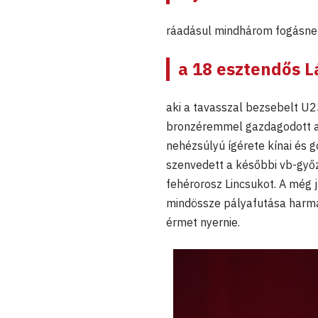
ráadásul mindhárom fogásnem
a 18 esztendős
L
aki a tavasszal bezsebelt U2
bronzéremmel gazdagodott a
nehézsúlyú ígérete kínai és gö
szenvedett a későbbi vb-győz
fehérorosz Lincsukot. A még 
mindössze pályafutása harmad
érmet nyernie.