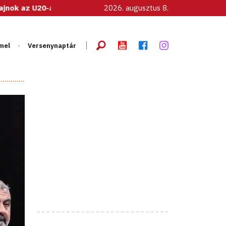
s női válogatott!
2026. augusztus 8.
mel
Versenynaptár