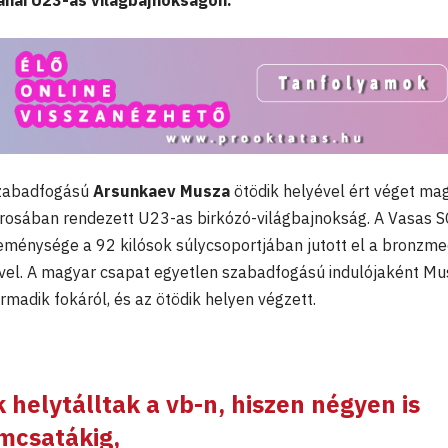
ranai U23-as világbajnokságon.
szabadfogású
Arsunkaev Musza
ötödik helyével ért véget ma
rosában rendezett U23-as birkózó-világbajnokság. A Vasas S
reménysége a 92 kilósok súlycsoportjában jutott el a bronzme
ével. A magyar csapat egyetlen szabadfogású indulójaként Mu
madik fokáról, és az ötödik helyen végzett.
 helytálltak a vb-n, hiszen négyen is
emcsatákig,