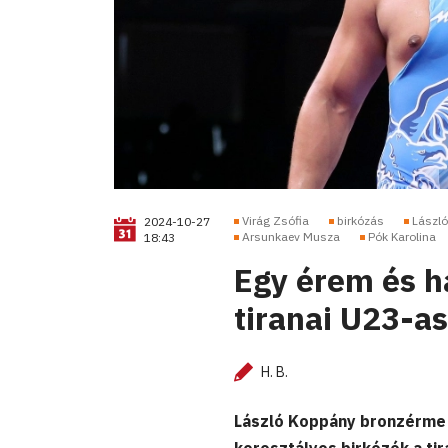
Virág Zsófia
birkózás
Lászl
2024-10-27
Arsunkaev Musza
Pók Karolina
18:43
Egy érem és h
tiranai U23-a
H. B.
László Koppány bronzérme 