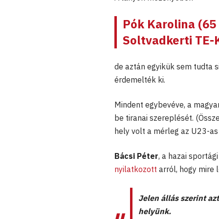
Pók Karolina
(65 
Soltvadkerti TE-
de aztán egyikük sem tudta si
érdemelték ki.
Mindent egybevéve, a magyar
be tiranai szereplését. (Öss
hely volt a mérleg az U23-as 
Bácsi Péter
, a hazai sportá
nyilatkozott
arról, hogy mire
Jelen állás szerint 
helyünk.