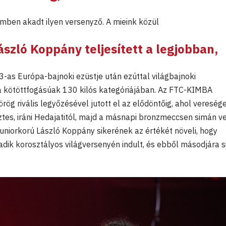
ben akadt ilyen versenyző. A mieink közül
ászló Koppány
teljesített a legjobban,
3-as Európa-bajnoki ezüstje után ezúttal világbajnoki
 kötöttfogásúak 130 kilós kategóriájában. Az FTC-KIMBA
rög rivális legyőzésével jutott el az elődöntőig, ahol vereség
tes, iráni Hedajatitól, majd a másnapi bronzmeccsen simán ve
juniorkorú László Koppány sikerének az értékét növeli, hogy
ik korosztályos világversenyén indult, és ebből másodjára s