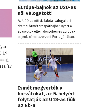
Európa-bajnok az U20-as
női válogatott!
Az U20-as női vízilabda-válogatott
drámai ötméterespárbajban nyert a
spanyolok elleni döntőben és Európa-
bajnoki címet szerzett Portugáliában.
gyar
C 19
ccsig,
sza így
Ismét megverték a
horvátokat, az 5. helyért
folytatják az U18-as fiúk
az Eb-n