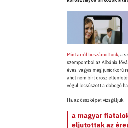
korosztályos birkózók a ti
Mint arról beszámoltunk
, a 
szempontból az Albánia fővá
éves, vagyis még juniorkorú 
ahol nem bírt orosz ellenfel
végül lecsúszott a dobogó har
Ha az összképet vizsgáljuk,
a magyar fiatalok
eljutottak az ér