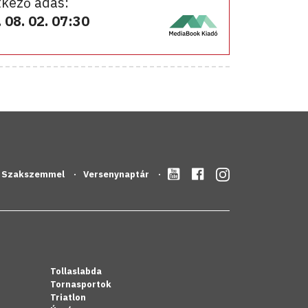
kező adás:
 08. 02. 07:30
Szakszemmel
Versenynaptár
Tollaslabda
Tornasportok
Triatlon