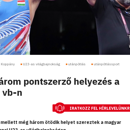
ó Koppány
U23-as világbajnokság
utánpótlás
utánpótlássport
árom pontszerző helyezés a
s vb-n
IRATKOZZ FEL HÍRLEVELÜNKR
mellett még három ötödik helyet szereztek a magyar