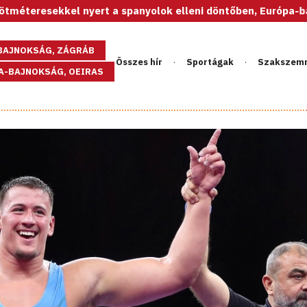
l nyert a spanyolok elleni döntőben, Európa-bajnok az U20-a
GBAJNOKSÁG, ZÁGRÁB
Összes hír
Sportágak
Szakszem
PA-BAJNOKSÁG, OEIRAS