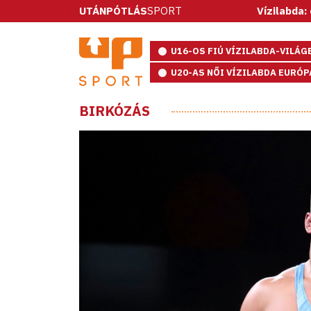
UTÁNPÓTLÁS
SPORT
Vízilabda: ötméteresekke
U16-OS FIÚ VÍZILABDA-VILÁ
U20-AS NŐI VÍZILABDA EURÓ
BIRKÓZÁS