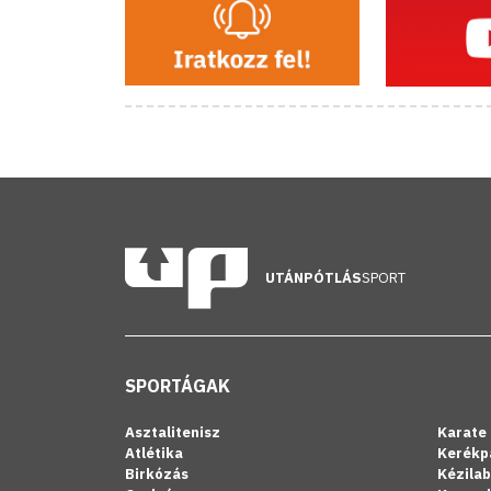
UTÁNPÓTLÁS
SPORT
SPORTÁGAK
Asztalitenisz
Karate
Atlétika
Kerékp
Birkózás
Kézila