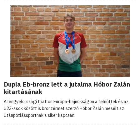
Dupla Eb-bronz lett a jutalma Hóbor Zalán
kitartásának
A lengyelországi triatlon Európa-bajnokságon a felnőttek és az
U23-asok között is bronzérmet szerző Hóbor Zalán mesélt az
Utánpótlássportnak a siker kapcsán.