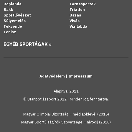
Röplabda
Tornasportok
Sakk
Triatlon
Sportlövészet
Úszás
Súlyemelés
Vívás
Tekvondó
Vízilabda
Tenisz
EGYÉB SPORTÁGAK »
Adatvédelem
|
Impresszum
Alapítva: 2011
© Utanpótlássport 2022 | Minden jog fenntartva.
Magyar Olimpiai Bizottság – médiaoklevél (2015)
Magyar Sportújságírók Szövetsége – nívódíj (2018)