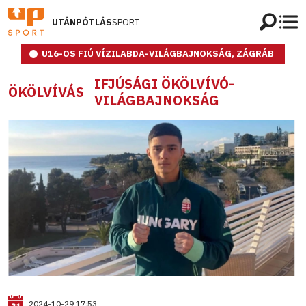
UTÁNPÓTLÁS
SPORT
U16-OS FIÚ VÍZILABDA-VILÁGBAJNOKSÁG, ZÁGRÁB
IFJÚSÁGI ÖKÖLVÍVÓ-
ÖKÖLVÍVÁS
VILÁGBAJNOKSÁG
2024-10-29 17:53