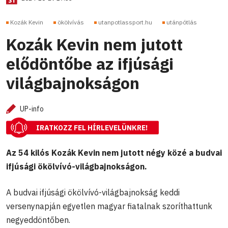
Kozák Kevin
ökölvívás
utanpotlassport.hu
utánpótlás
Kozák Kevin nem jutott
elődöntőbe az ifjúsági
világbajnokságon
UP-info
IRATKOZZ FEL HÍRLEVELÜNKRE!
Az 54 kilós Kozák Kevin nem jutott négy közé a budvai
ifjúsági ökölvívó-világbajnokságon.
A budvai ifjúsági ökölvívó-világbajnokság keddi
versenynapján egyetlen magyar fiatalnak szoríthattunk
negyeddöntőben.