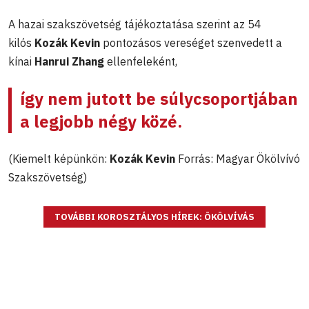
A hazai szakszövetség tájékoztatása szerint az 54
kilós
Kozák Kevin
pontozásos vereséget szenvedett a
kínai
Hanrui Zhang
ellenfeleként,
így nem jutott be súlycsoportjában
a legjobb négy közé.
(Kiemelt képünkön:
Kozák Kevin
Forrás: Magyar Ökölvívó
Szakszövetség)
TOVÁBBI KOROSZTÁLYOS HÍREK: ÖKÖLVÍVÁS