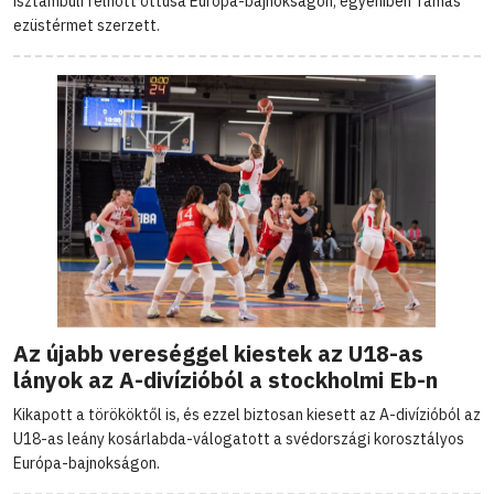
isztambuli felnőtt öttusa Európa-bajnokságon; egyéniben Tamás
ezüstérmet szerzett.
Az újabb vereséggel kiestek az U18-as
lányok az A-divízióból a stockholmi Eb-n
Kikapott a törököktől is, és ezzel biztosan kiesett az A-divízióból az
U18-as leány kosárlabda-válogatott a svédországi korosztályos
Európa-bajnokságon.