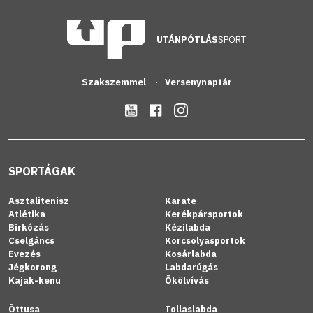
UTÁNPÓTLÁS
SPORT
Szakszemmel
Versenynaptár
SPORTÁGAK
Asztalitenisz
Karate
Atlétika
Kerékpársportok
Birkózás
Kézilabda
Cselgáncs
Korcsolyasportok
Evezés
Kosárlabda
Jégkorong
Labdarúgás
Kajak-kenu
Ökölvívás
Öttusa
Tollaslabda