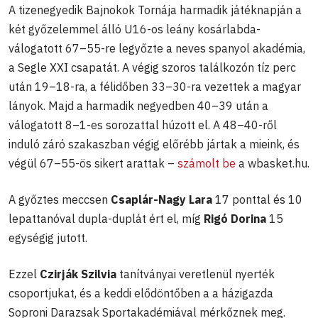
A tizenegyedik Bajnokok Tornája harmadik játéknapján a
két győzelemmel álló U16-os leány kosárlabda-
válogatott 67–55-re legyőzte a neves spanyol akadémia,
a Segle XXI csapatát. A végig szoros találkozón tíz perc
után 19–18-ra, a félidőben 33–30-ra vezettek a magyar
lányok. Majd a harmadik negyedben 40–39 után a
válogatott 8–1-es sorozattal húzott el. A 48–40-ről
induló záró szakaszban végig előrébb jártak a mieink, és
végül 67–55-ös sikert arattak –
számolt be
a wbasket.hu.
A győztes meccsen
Csaplár-Nagy Lara
17 ponttal és 10
lepattanóval dupla-duplát ért el, míg
Rigó Dorina
15
egységig jutott.
Ezzel
Czirják Szilvia
tanítványai veretlenül nyerték
csoportjukat, és a keddi elődöntőben a a házigazda
Soproni Darazsak Sportakadémiával mérkőznek meg.