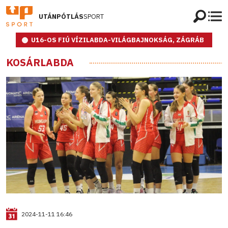
UTÁNPÓTLÁS
SPORT
U16-OS FIÚ VÍZILABDA-VILÁGBAJNOKSÁG, ZÁGRÁB
KOSÁRLABDA
2024-11-11 16:46