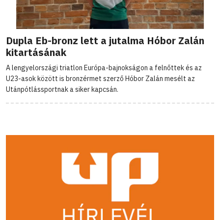
Dupla Eb-bronz lett a jutalma Hóbor Zalán
kitartásának
A lengyelországi triatlon Európa-bajnokságon a felnőttek és az
U23-asok között is bronzérmet szerző Hóbor Zalán mesélt az
Utánpótlássportnak a siker kapcsán.