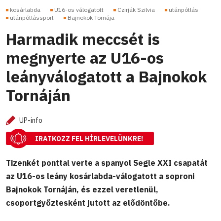
kosárlabda
U16-os válogatott
Czirják Szilvia
utánpótlás
utánpótlássport
Bajnokok Tornája
Harmadik meccsét is
megnyerte az U16-os
leányválogatott a Bajnokok
Tornáján
UP-info
IRATKOZZ FEL HÍRLEVELÜNKRE!
Tizenkét ponttal verte a spanyol Segle XXI csapatát
az U16-os leány kosárlabda-válogatott a soproni
Bajnokok Tornáján, és ezzel veretlenül,
csoportgyőztesként jutott az elődöntőbe.