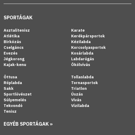
SPORTÁGAK
Asztalitenisz
Karate
Atlétika
Kerékpársportok
Birkózás
Kézilabda
Cselgáncs
Korcsolyasportok
Evezés
Kosárlabda
Jégkorong
Labdarúgás
Kajak-kenu
Ökölvívás
Öttusa
Tollaslabda
Röplabda
Tornasportok
Sakk
Triatlon
Sportlövészet
Úszás
Súlyemelés
Vívás
Tekvondó
Vízilabda
Tenisz
EGYÉB SPORTÁGAK »