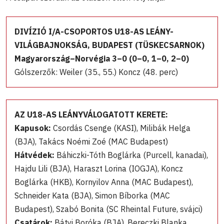
DIVÍZIÓ I/A-CSOPORTOS U18-AS LEÁNY-
VILÁGBAJNOKSÁG, BUDAPEST (TÜSKECSARNOK)
Magyarország–Norvégia 3–0 (0–0, 1–0, 2–0)
Gólszerzők: Weiler (35., 55.) Koncz (48. perc)
AZ U18-AS LEÁNYVÁLOGATOTT KERETE:
Kapusok:
Csordás Csenge (KASI), Milibák Helga
(BJA), Takács Noémi Zoé (MAC Budapest)
Hátvédek:
Báhiczki-Tóth Boglárka (Purcell, kanadai),
Hajdu Lili (BJA), Haraszt Lorina (IOGJA), Koncz
Boglárka (HKB), Kornyilov Anna (MAC Budapest),
Schneider Kata (BJA), Simon Bíborka (MAC
Budapest), Szabó Bonita (SC Rheintal Future, svájci)
Csatárok:
Bátyi Boróka (BJA), Bereczki Blanka