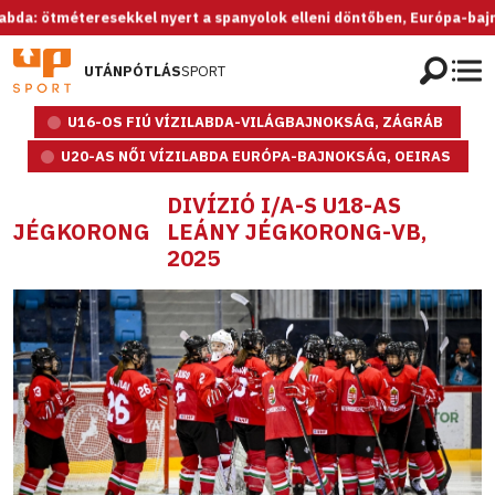
tméteresekkel nyert a spanyolok elleni döntőben, Európa-bajnok az U2
UTÁNPÓTLÁS
SPORT
U16-OS FIÚ VÍZILABDA-VILÁGBAJNOKSÁG, ZÁGRÁB
U20-AS NŐI VÍZILABDA EURÓPA-BAJNOKSÁG, OEIRAS
DIVÍZIÓ I/A-S U18-AS
JÉGKORONG
LEÁNY JÉGKORONG-VB,
2025