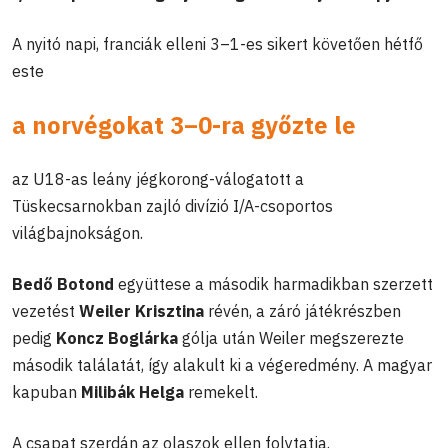
A nyitó napi, franciák elleni 3–1-es sikert követően hétfő
este
a norvégokat 3–0-ra győzte le
az U18-as leány jégkorong-válogatott a
Tüskecsarnokban zajló divízió I/A-csoportos
világbajnokságon.
Bedő Botond
együttese a második harmadikban szerzett
vezetést
Weiler Krisztina
révén, a záró játékrészben
pedig
Koncz Boglárka
gólja után Weiler megszerezte
második találatát, így alakult ki a végeredmény. A magyar
kapuban
Milibák Helga
remekelt.
A csapat szerdán az olaszok ellen folytatja.