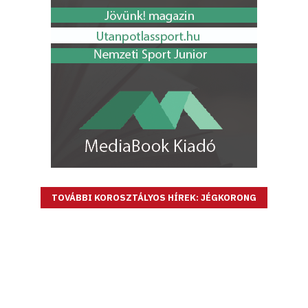
TOVÁBBI KOROSZTÁLYOS HÍREK: JÉGKORONG