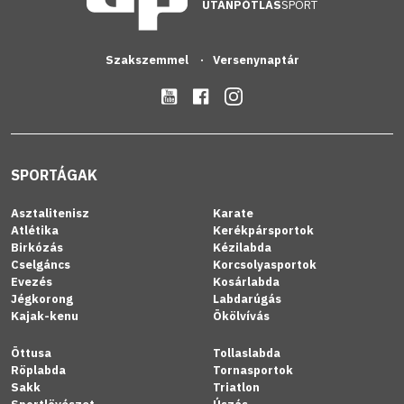
UTÁNPÓTLÁS
SPORT
Szakszemmel
Versenynaptár
SPORTÁGAK
Asztalitenisz
Karate
Atlétika
Kerékpársportok
Birkózás
Kézilabda
Cselgáncs
Korcsolyasportok
Evezés
Kosárlabda
Jégkorong
Labdarúgás
Kajak-kenu
Ökölvívás
Öttusa
Tollaslabda
Röplabda
Tornasportok
Sakk
Triatlon