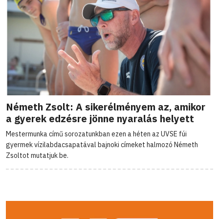
Németh Zsolt: A sikerélményem az, amikor
a gyerek edzésre jönne nyaralás helyett
Mestermunka című sorozatunkban ezen a héten az UVSE fúi
gyermek vízilabdacsapatával bajnoki címeket halmozó Németh
Zsoltot mutatjuk be.