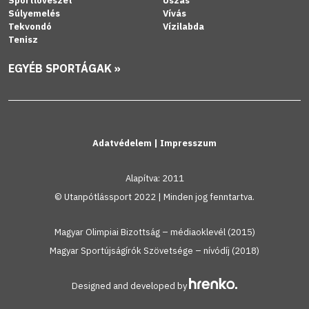
Sportlövészet
Úszás
Súlyemelés
Vívás
Tekvondó
Vízilabda
Tenisz
EGYÉB SPORTÁGAK »
Adatvédelem
|
Impresszum
Alapítva: 2011
© Utanpótlássport 2022 | Minden jog fenntartva.
Magyar Olimpiai Bizottság – médiaoklevél (2015)
Magyar Sportújságírók Szövetsége – nívódíj (2018)
Designed and developed by