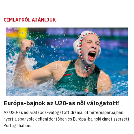
CÍMLAPRÓL AJÁNLJUK
Európa-bajnok az U20-as női válogatott!
Az U20-as női vízilabda-válogatott drámai ötméterespárbajban
nyert a spanyolok elleni döntőben és Európa-bajnoki címet szerzett
Portugáliában.