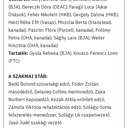
(BJA), Bereczki Dóra (DEAC), Faragó Luca (Ajkai
Óriások), Fehér Nikolett (HKB), Gergely Dalma (HKB),
Hiezl Réka Effi (Vasas), Mozolai Berta (Stanstead,
kanadai), Pásztor Flóra (Purcell, kanadai), Polónyi
Petra (OHA, kanadai), Sághy Lara (BJA), Weiler
Krisztina (OHA, kanadai)
Tartalék:
Gyula Rebeka (BJA), Kovács-Ferencz Lorin
(FTC)
A SZAKMAI STÁB:
Bedő Botond szövetségi edző, Fodor Zoltán
másodedző, Delaney Collins mentoredző, Zaka
Norbert kapusedző, Kozák Attila erőnléti edző,
Zámola Viktória rehabilitációs edző, Szilágyi Soma
felszerelés-menedzser, Szilágyi Lili csapatvezető,
Jasó Judit szakági vezető