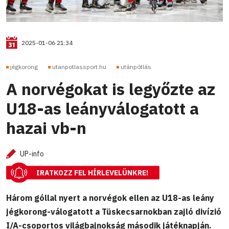
2025-01-06 21:34
jégkorong
utanpotlassport.hu
utánpótlás
A norvégokat is legyőzte az
U18-as leányválogatott a
hazai vb-n
UP-info
IRATKOZZ FEL HÍRLEVELÜNKRE!
Három góllal nyert a norvégok ellen az U18-as leány
jégkorong-válogatott a Tüskecsarnokban zajló divízió
I/A-csoportos világbajnokság második játéknapján.