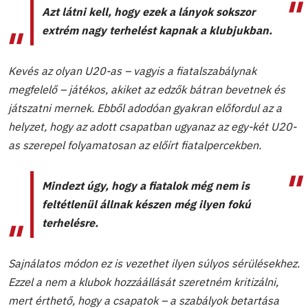
Azt látni kell, hogy ezek a lányok sokszor
extrém nagy terhelést kapnak a klubjukban.
Kevés az olyan U20-as – vagyis a fiatalszabálynak
megfelelő – játékos, akiket az edzők bátran bevetnek és
játszatni mernek. Ebből adodóan gyakran előfordul az a
helyzet, hogy az adott csapatban ugyanaz az egy-két U20-
as szerepel folyamatosan az előírt fiatalpercekben.
Mindezt úgy, hogy a fiatalok még nem is
feltétlenül állnak készen még ilyen fokú
terhelésre.
Sajnálatos módon ez is vezethet ilyen súlyos sérülésekhez.
Ezzel a nem a klubok hozzáállását szeretném kritizálni,
mert érthető, hogy a csapatok – a szabályok betartása