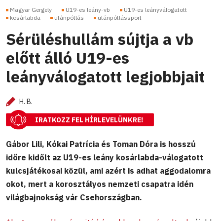
Magyar Gergely
U19-es leány-vb
U19-es leányválogatott
kosárlabda
utánpótlás
utánpótlássport
Sérüléshullám sújtja a vb
előtt álló U19-es
leányválogatott legjobbjait
H. B.
IRATKOZZ FEL HÍRLEVELÜNKRE!
Gábor Lili, Kókai Patrícia és Toman Dóra is hosszú
időre kidőlt az U19-es leány kosárlabda-válogatott
kulcsjátékosai közül, ami azért is adhat aggodalomra
okot, mert a korosztályos nemzeti csapatra idén
világbajnokság vár Csehországban.