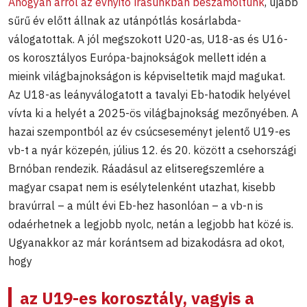
Ahogyan arról az évnyitó írásunkban beszámoltunk
, újabb
sűrű év előtt állnak az utánpótlás kosárlabda-
válogatottak. A jól megszokott U20-as, U18-as és U16-
os korosztályos Európa-bajnokságok mellett idén a
mieink világbajnokságon is képviseltetik majd magukat.
Az U18-as leányválogatott a tavalyi Eb-hatodik helyével
vívta ki a helyét a 2025-ös világbajnokság mezőnyében. A
hazai szempontból az év csúcseseményt jelentő U19-es
vb-t a nyár közepén, július 12. és 20. között a csehországi
Brnóban rendezik. Ráadásul az elitseregszemlére a
magyar csapat nem is esélytelenként utazhat, kisebb
bravúrral – a múlt évi Eb-hez hasonlóan – a vb-n is
odaérhetnek a legjobb nyolc, netán a legjobb hat közé is.
Ugyanakkor az már korántsem ad bizakodásra ad okot,
hogy
az U19-es korosztály, vagyis a