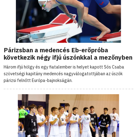
Párizsban a medencés Eb-erőpróba
következik négy ifjú úszónkkal a mezőnyben
Három ifjú hölgy és egy fiatalember is helyet kapott Sós Csaba
szövetségi kapitány medencés nagyválogatottjában az úszók
párizsi felnőtt Európa-bajnokságán.