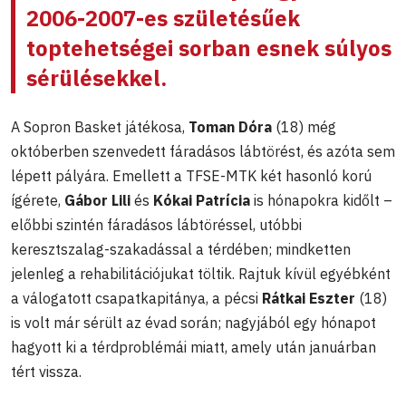
2006-2007-es születésűek
toptehetségei sorban esnek súlyos
sérülésekkel.
A Sopron Basket játékosa,
Toman Dóra
(18) még
októberben szenvedett fáradásos lábtörést, és azóta sem
lépett pályára. Emellett a TFSE-MTK két hasonló korú
ígérete,
Gábor Lili
és
Kókai Patrícia
is hónapokra kidőlt –
előbbi szintén fáradásos lábtöréssel, utóbbi
keresztszalag-szakadással a térdében; mindketten
jelenleg a rehabilitációjukat töltik. Rajtuk kívül egyébként
a válogatott csapatkapitánya, a pécsi
Rátkai Eszter
(18)
is volt már sérült az évad során; nagyjából egy hónapot
hagyott ki a térdproblémái miatt, amely után januárban
tért vissza.