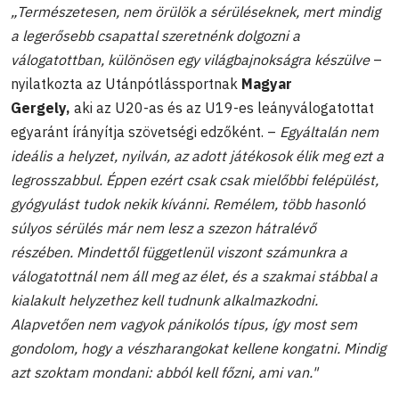
„Természetesen, nem örülök a sérüléseknek, mert mindig
a legerősebb csapattal szeretnénk dolgozni a
válogatottban, különösen egy világbajnokságra készülve
–
nyilatkozta az Utánpótlássportnak
Magyar
Gergely,
aki az U20-as és az U19-es leányválogatottat
egyaránt írányítja szövetségi edzőként. –
Egyáltalán nem
ideális a helyzet, nyilván, az adott játékosok élik meg ezt a
legrosszabbul. Éppen ezért csak csak mielőbbi felépülést,
gyógyulást tudok nekik kívánni. Remélem, több hasonló
súlyos sérülés már nem lesz a szezon hátralévő
részében. Mindettől függetlenül viszont számunkra a
válogatottnál nem áll meg az élet, és a szakmai stábbal a
kialakult helyzethez kell tudnunk alkalmazkodni.
Alapvetően nem vagyok pánikolós típus, így most sem
gondolom, hogy a vészharangokat kellene kongatni. Mindig
azt szoktam mondani: abból kell főzni, ami van."