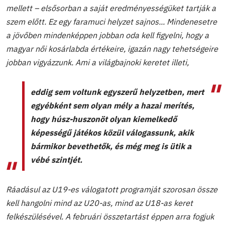
mellett – elsősorban a saját eredményességüket tartják a
szem előtt. Ez egy faramuci helyzet sajnos... Mindenesetre
a jövőben mindenképpen jobban oda kell figyelni, hogy a
magyar női kosárlabda értékeire, igazán nagy tehetségeire
jobban vigyázzunk. Ami a világbajnoki keretet illeti,
eddig sem voltunk egyszerű helyzetben, mert
egyébként sem olyan mély a hazai merítés,
hogy húsz-huszonöt olyan kiemelkedő
képességű játékos közül válogassunk, akik
bármikor bevethetők, és még meg is ütik a
vébé szintjét.
Ráadásul az U19-es válogatott programját szorosan össze
kell hangolni mind az U20-as, mind az U18-as keret
felkészülésével. A februári összetartást éppen arra fogjuk