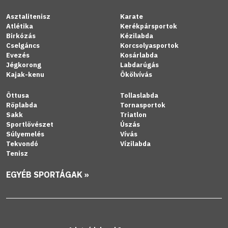
Asztalitenisz
Karate
Atlétika
Kerékpársportok
Birkózás
Kézilabda
Cselgáncs
Korcsolyasportok
Evezés
Kosárlabda
Jégkorong
Labdarúgás
Kajak-kenu
Ökölvívás
Öttusa
Tollaslabda
Röplabda
Tornasportok
Sakk
Triatlon
Sportlövészet
Úszás
Súlyemelés
Vívás
Tekvondó
Vízilabda
Tenisz
EGYÉB SPORTÁGAK »