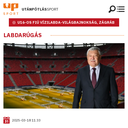
UTÁNPÓTLÁS
SPORT
U16-OS FIÚ VÍZILABDA-VILÁGBAJNOKSÁG, ZÁGRÁB
LABDARÚGÁS
2025-03-18 11:33