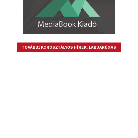
TOVÁBBI KOROSZTÁLYOS HÍREK: LABDARÚGÁS