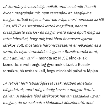
„A kormány invesztíciója nélkül, amit az elmúlt tizenöt
évben megcsináltunk, nem tartanánk itt. Megújult a
magyar futball teljes infrastruktúrája, mert nemcsak az NB
I-es, NB II-es stadionok lettek megújítva, hanem
országszerte sok kis- és nagyméretű pálya épült meg. Ez
tette lehetővé, hogy míg korábban ötvenezer igazolt
játékos volt, mostanra háromszázezerre emelkedjen ez a
szám, és
olyan érdeklődés legyen a Bozsik-tornák iránt,
mint amilyen van”
– mondta az MLSZ elnöke, aki
kiemelte: mivel rengeteg gyermek utazik a Bozsik-
tornákra, biztosítani kell, hogy mindenki pályára lépjen.
„A felnőtt férfi labdarúgással csak részben lehetünk
elégedettek, mert még mindig kevés a magyar fiatal a
pályán. A pályára lépő játékosok hatvan százaléka ugyan
magyar, de ez azoknak a kluboknak köszönhető, ahol