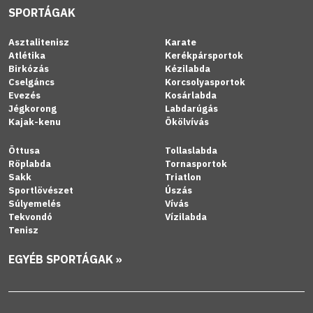
SPORTÁGAK
Asztalitenisz
Karate
Atlétika
Kerékpársportok
Birkózás
Kézilabda
Cselgáncs
Korcsolyasportok
Evezés
Kosárlabda
Jégkorong
Labdarúgás
Kajak-kenu
Ökölvívás
Öttusa
Tollaslabda
Röplabda
Tornasportok
Sakk
Triatlon
Sportlövészet
Úszás
Súlyemelés
Vívás
Tekvondó
Vízilabda
Tenisz
EGYÉB SPORTÁGAK »