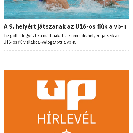
A 9. helyért játszanak az U16-os fiúk a vb-n
Tíz góllal legyőzte a máltaiakat, a kilencedik helyért játszik az
U16-os fiú vízilabda-válogatott a vb-n.