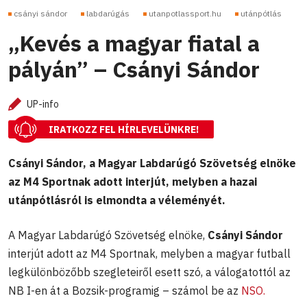
csányi sándor
labdarúgás
utanpotlassport.hu
utánpótlás
„Kevés a magyar fiatal a
pályán” – Csányi Sándor
UP-info
IRATKOZZ FEL HÍRLEVELÜNKRE!
Csányi Sándor, a Magyar Labdarúgó Szövetség elnöke
az M4 Sportnak adott interjút, melyben a hazai
utánpótlásról is elmondta a véleményét.
A Magyar Labdarúgó Szövetség elnöke,
Csányi Sándor
interjút adott az M4 Sportnak, melyben a magyar futball
legkülönbözőbb szegleteiről esett szó, a válogatottól az
NB I-en át a Bozsik-programig – számol be az
NSO.