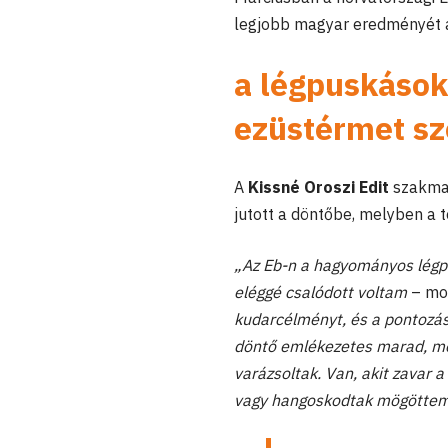
legjobb magyar eredményét 
a légpuskáso
ezüstérmet sz
A
Kissné Oroszi Edit
szakmai
jutott a döntőbe, melyben a 
„Az Eb-n a hagyományos légpu
eléggé csalódott voltam
– mon
kudarcélményt, és a pontozás
döntő emlékezetes marad, mer
varázsoltak. Van, akit zavar 
vagy hangoskodtak mögöttem