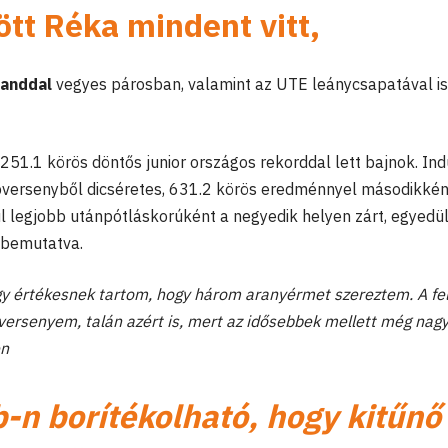
ött Réka mindent vitt,
manddal
vegyes párosban, valamint az UTE leánycsapatával is
251.1 körös döntős junior országos rekorddal lett bajnok. Ind
lapversenyből dicséretes, 631.2 körös eredménnyel másodikkén
l legjobb utánpótláskorúként a negyedik helyen zárt, egyedül
t bemutatva.
így értékesnek tartom, hogy három aranyérmet szereztem. A fe
pversenyem, talán azért is, mert az idősebbek mellett még nag
en
b-n borítékolható, hogy kitűnő