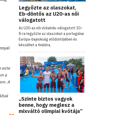
Legyőzte az olaszokat,
Eb-döntős az U20-as női
válogatott
Az U20-as női vízilabda-válogatott 10–
8-ra legyőzte az olaszokat a portugáliai
Európa-bajnokság elődöntőjében és
készülhet a fináléra.
nnyel
p este
om a
tem. A
áltak
„Szinte biztos vagyok
benne, hogy meglesz a
mixváltó olimpiai kvótája”