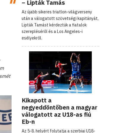
– Lipták Tamás
Az újabb sikeres triatlon-világverseny
után a válogatott szövetségi kapitányát,
Lipták Tamást kérdeztük a fiatalok
szerepléséről és a Los Angeles-i
esélyekről.
em
ismét
Kikapott a
negyeddöntőben a magyar
válogatott az U18-as fiú
Eb-n
Az 5-8. helyért folytatja a szerbiai U18-