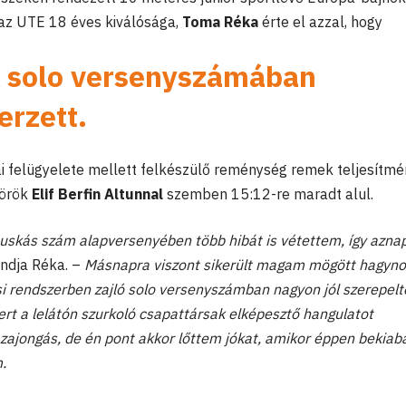
az UTE 18 éves kiválósága,
Toma Réka
érte el azzal, hogy
k solo versenyszámában
erzett.
 felügyelete mellett felkészülő reménység remek teljesítmé
török
Elif Berfin Altunnal
szemben 15:12-re maradt alul.
skás szám alapversenyében több hibát is vétettem, így azna
dja Réka. –
Másnapra viszont sikerült magam mögött hagyn
i rendszerben zajló solo versenyszámban nagyon jól szerepel
t a lelátón szurkoló csapattársak elképesztő hangulatot
a zajongás, de én pont akkor lőttem jókat, amikor éppen bekiab
.