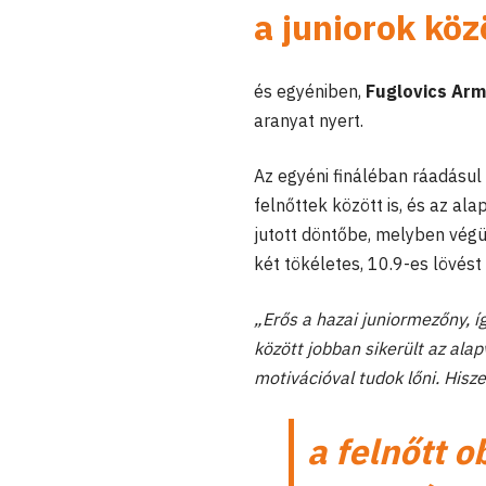
a juniorok köz
és egyéniben,
Fuglovics Ar
aranyat nyert.
Az egyéni fináléban ráadásul 
felnőttek között is, és az a
jutott döntőbe, melyben végü
két tökéletes, 10.9-es lövés
„Erős a hazai juniormezőny, 
között jobban sikerült az ala
motivációval tudok lőni. Hisz
a felnőtt o