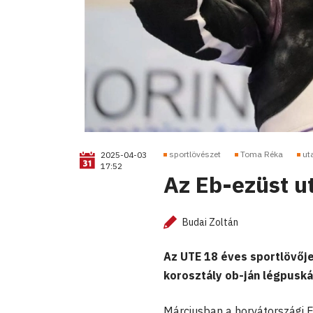
sportlövészet
Toma Réka
ut
2025-04-03
17:52
Az Eb-ezüst u
Budai Zoltán
Az UTE 18 éves sportlövője
korosztály ob-ján légpuská
Márciusban a horvátországi 