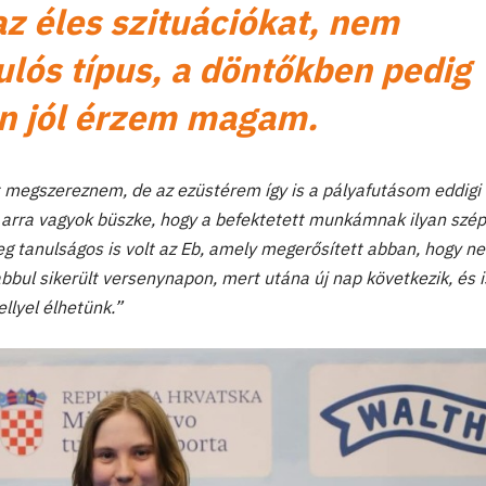
z éles szituációkat, nem
ulós típus, a döntőkben pedig
en jól érzem magam.
t megszereznem, de az ezüstérem így is a pályafutásom eddigi
 arra vagyok büszke, hogy a befektetett munkámnak ilyan szép
g tanulságos is volt az Eb, amely megerősített abban, hogy n
bbul sikerült versenynapon, mert utána új nap következik, és 
llyel élhetünk.”