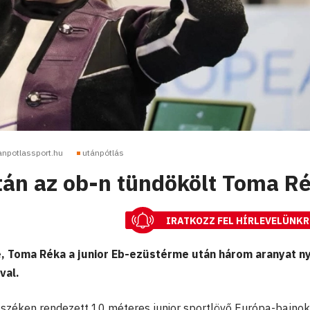
anpotlassport.hu
utánpótlás
tán az ob-n tündökölt Toma R
IRATKOZZ FEL HÍRLEVELÜNKR
, Toma Réka a junior Eb-ezüstérme után három aranyat ny
val.
Eszéken rendezett 10 méteres junior sportlövő Európa-bajno