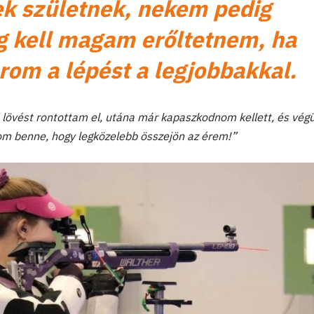
k születnek, nekem pedig
 kell magam erőltetnem, ha
arom a lépést a legjobbakkal.
 lövést rontottam el, utána már kapaszkodnom kellett, és végü
om benne, hogy legközelebb összejön az érem!”