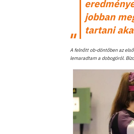
eredménye
jobban meg
tartani ak
A felnőtt ob-döntőben az első
lemaradtam a dobogóról. Bíz