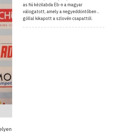
as fiú kézilabda Eb-n a magyar
válogatott, amely a negyeddöntőben ..
góllal kikapott a szlovén csapattól.
elyen