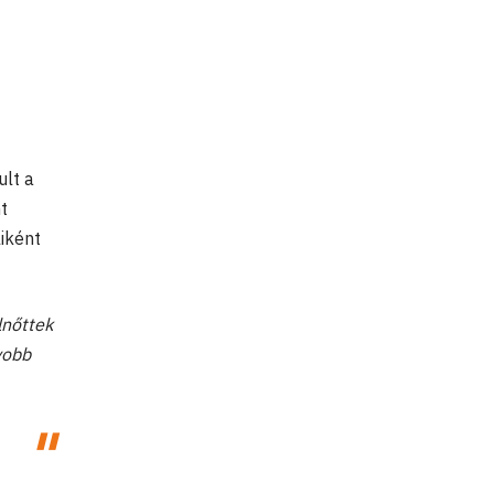
ult a
t
iként
lnőttek
yobb