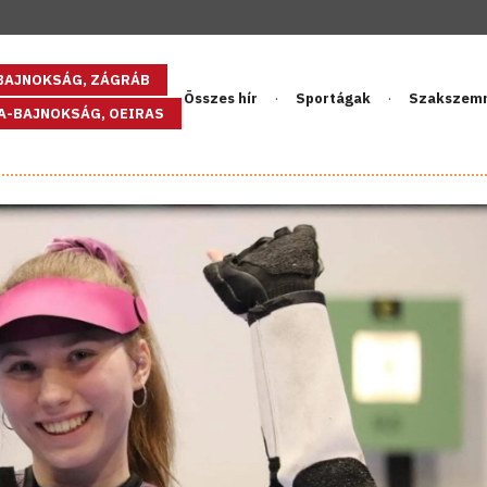
GBAJNOKSÁG, ZÁGRÁB
Összes hír
Sportágak
Szakszem
PA-BAJNOKSÁG, OEIRAS