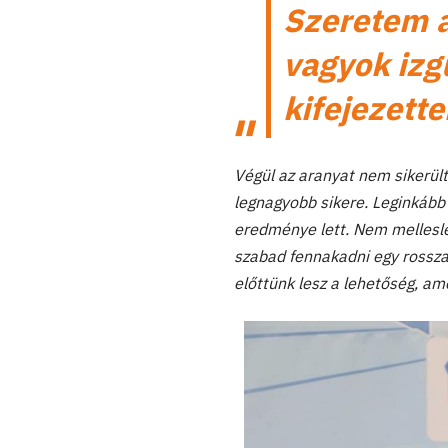
Szeretem a
vagyok izg
kifejezett
Végül az aranyat nem sikerül
legnagyobb sikere. Leginkább
eredménye lett. Nem mellesle
szabad fennakadni egy rossza
előttünk lesz a lehetőség, ame