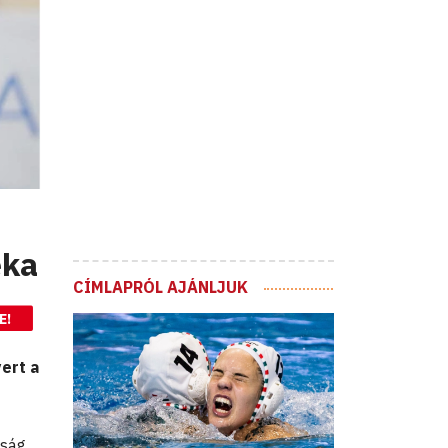
éka
CÍMLAPRÓL AJÁNLJUK
E!
ert a
kság