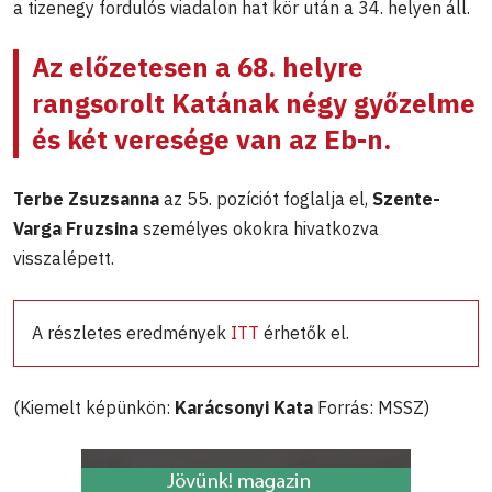
a tizenegy fordulós viadalon hat kör után a 34. helyen áll.
Az előzetesen a 68. helyre
rangsorolt Katának négy győzelme
és két veresége van az Eb-n.
Terbe Zsuzsanna
az 55. pozíciót foglalja el,
Szente-
Varga Fruzsina
személyes okokra hivatkozva
visszalépett.
A részletes eredmények
ITT
érhetők el.
(Kiemelt képünkön:
Karácsonyi Kata
Forrás: MSSZ)