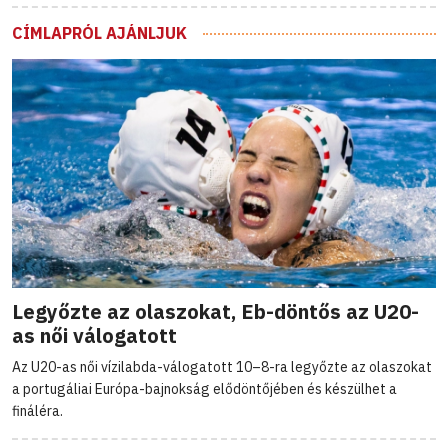
CÍMLAPRÓL AJÁNLJUK
Legyőzte az olaszokat, Eb-döntős az U20-
as női válogatott
Az U20-as női vízilabda-válogatott 10–8-ra legyőzte az olaszokat
a portugáliai Európa-bajnokság elődöntőjében és készülhet a
fináléra.