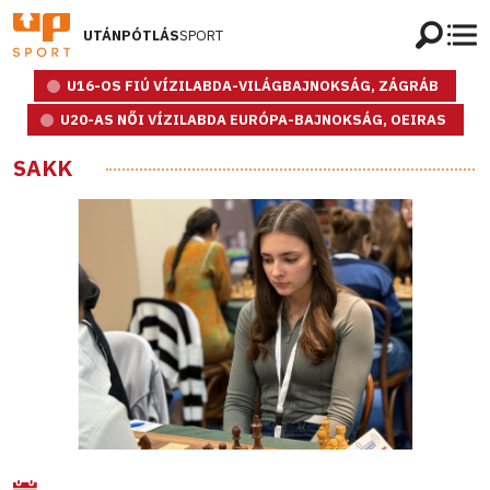
UTÁNPÓTLÁS
SPORT
U16-OS FIÚ VÍZILABDA-VILÁGBAJNOKSÁG, ZÁGRÁB
U20-AS NŐI VÍZILABDA EURÓPA-BAJNOKSÁG, OEIRAS
SAKK