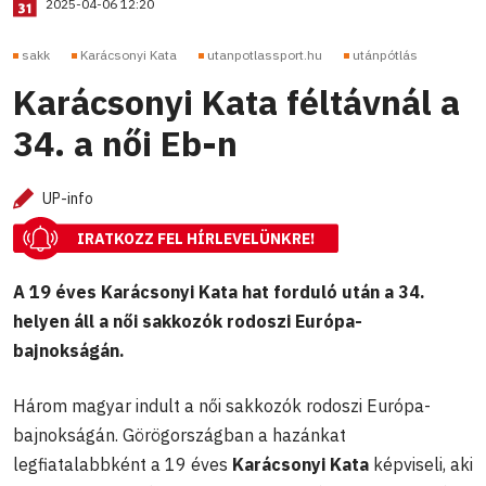
2025-04-06 12:20
sakk
Karácsonyi Kata
utanpotlassport.hu
utánpótlás
Karácsonyi Kata féltávnál a
34. a női Eb-n
UP-info
IRATKOZZ FEL HÍRLEVELÜNKRE!
A 19 éves Karácsonyi Kata hat forduló után a 34.
helyen áll a női sakkozók rodoszi Európa-
bajnokságán.
Három magyar indult a női sakkozók rodoszi Európa-
bajnokságán. Görögországban a hazánkat
legfiatalabbként a 19 éves
Karácsonyi Kata
képviseli, aki