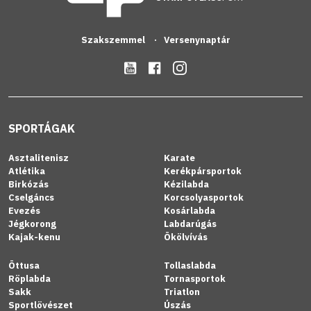
Szakszemmel
Versenynaptár
SPORTÁGAK
Asztalitenisz
Karate
Atlétika
Kerékpársportok
Birkózás
Kézilabda
Cselgáncs
Korcsolyasportok
Evezés
Kosárlabda
Jégkorong
Labdarúgás
Kajak-kenu
Ökölvívás
Öttusa
Tollaslabda
Röplabda
Tornasportok
Sakk
Triatlon
Sportlövészet
Úszás