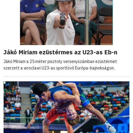
Jákó Miriam ezüstérmes az U23-as Eb-n
Jákó Miriam a 25 méter pisztoly versenyszámban ezüstérmet
szerzett a wroclawi U23-as sportlövő Európa-bajnokságon.