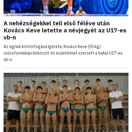
A nehézségekkel teli első féléve után
Kovács Keve letette a névjegyét az U17-es
vb-n
Az egriek kötöttfogású ígérete, Kovács Keve (55 kg)
csúcsformában birkózott és ezüstérmet szerzett a bakui U17-es
vb-n.