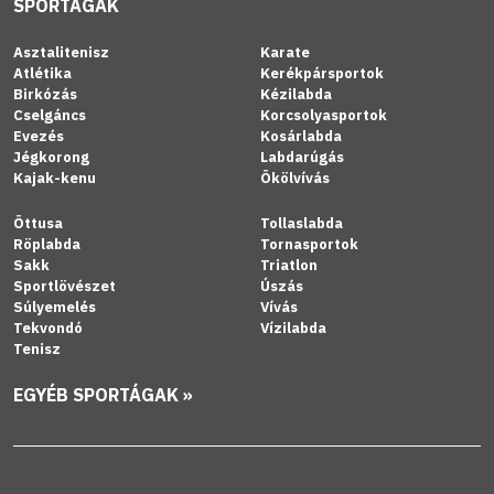
SPORTÁGAK
Asztalitenisz
Karate
Atlétika
Kerékpársportok
Birkózás
Kézilabda
Cselgáncs
Korcsolyasportok
Evezés
Kosárlabda
Jégkorong
Labdarúgás
Kajak-kenu
Ökölvívás
Öttusa
Tollaslabda
Röplabda
Tornasportok
Sakk
Triatlon
Sportlövészet
Úszás
Súlyemelés
Vívás
Tekvondó
Vízilabda
Tenisz
EGYÉB SPORTÁGAK »