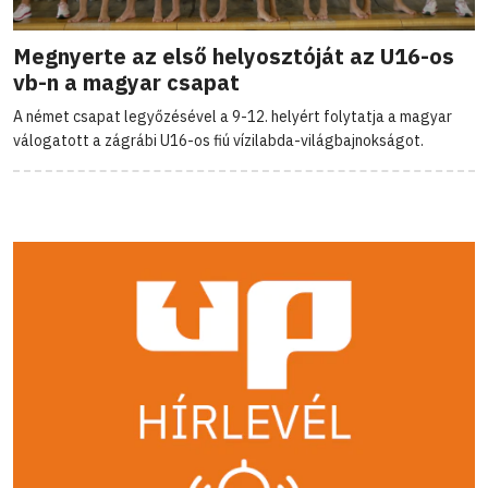
Megnyerte az első helyosztóját az U16-os
vb-n a magyar csapat
A német csapat legyőzésével a 9-12. helyért folytatja a magyar
válogatott a zágrábi U16-os fiú vízilabda-világbajnokságot.