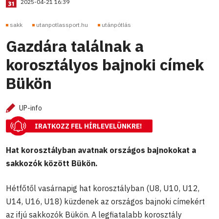
2025-04-21 16:39
sakk
utanpotlassport.hu
utánpótlás
Gazdára találnak a
korosztályos bajnoki címek
Bükön
UP-info
IRATKOZZ FEL HÍRLEVELÜNKRE!
Hat korosztályban avatnak országos bajnokokat a
sakkozók között Bükön.
Hétfőtől vasárnapig hat korosztályban (U8, U10, U12,
U14, U16, U18) küzdenek az országos bajnoki címekért
az ifjú sakkozók Bükön. A legfiatalabb korosztály