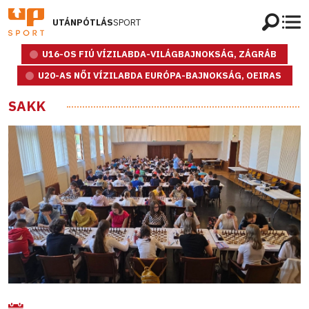
UTÁNPÓTLÁS
SPORT
U16-OS FIÚ VÍZILABDA-VILÁGBAJNOKSÁG, ZÁGRÁB
U20-AS NŐI VÍZILABDA EURÓPA-BAJNOKSÁG, OEIRAS
SAKK