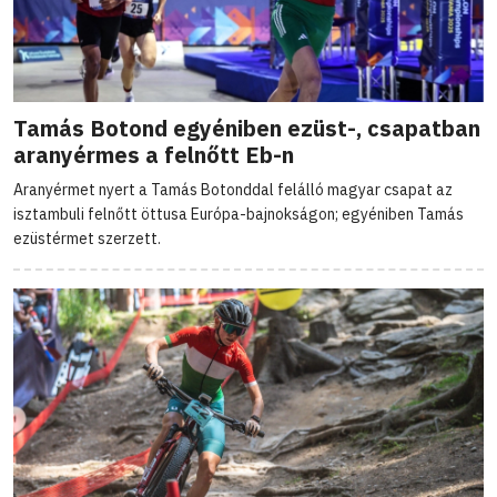
Tamás Botond egyéniben ezüst-, csapatban
aranyérmes a felnőtt Eb-n
Aranyérmet nyert a Tamás Botonddal felálló magyar csapat az
isztambuli felnőtt öttusa Európa-bajnokságon; egyéniben Tamás
ezüstérmet szerzett.