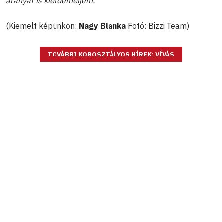
aranyat is kiérdemeljem.”
(Kiemelt képünkön:
Nagy Blanka
Fotó: Bizzi Team)
TOVÁBBI KOROSZTÁLYOS HÍREK: VÍVÁS