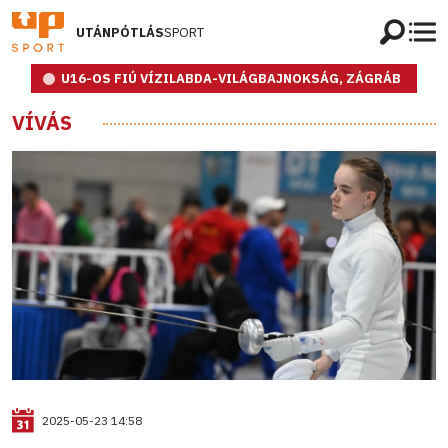
UTÁNPÓTLÁS
SPORT
U16-OS FIÚ VÍZILABDA-VILÁGBAJNOKSÁG, ZÁGRÁB
VÍVÁS
2025-05-23 14:58