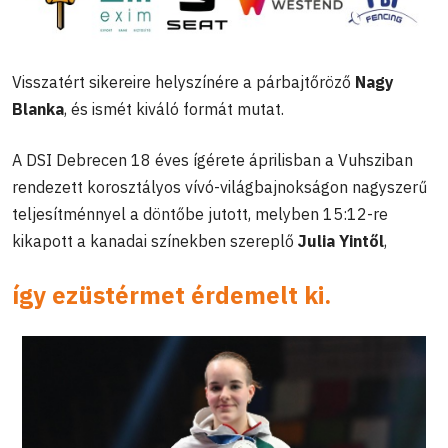
Visszatért sikereire helyszínére a párbajtőröző
Nagy
Blanka
, és ismét kiváló formát mutat.
A DSI Debrecen 18 éves ígérete áprilisban a Vuhsziban
rendezett korosztályos vívó-világbajnokságon nagyszerű
teljesítménnyel a döntőbe jutott, melyben 15:12-re
kikapott a kanadai színekben szereplő
Julia Yintől
,
így ezüstérmet érdemelt ki.