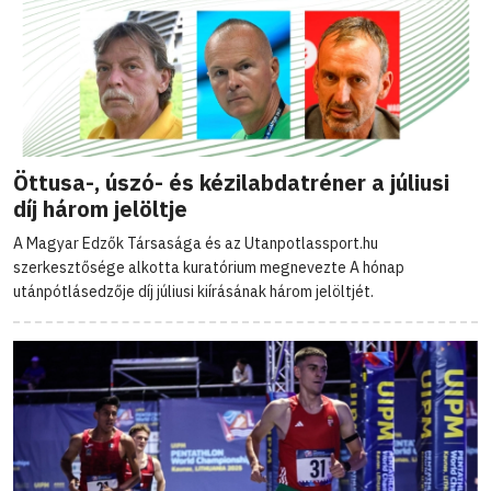
Öttusa-, úszó- és kézilabdatréner a júliusi
díj három jelöltje
A Magyar Edzők Társasága és az Utanpotlassport.hu
szerkesztősége alkotta kuratórium megnevezte A hónap
utánpótlásedzője díj júliusi kiírásának három jelöltjét.