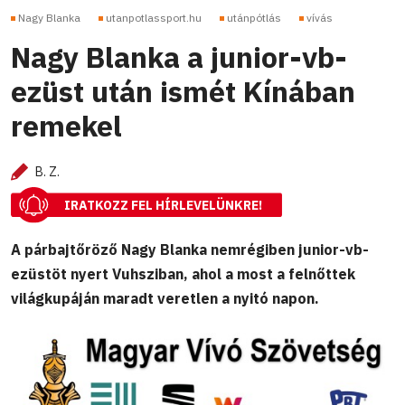
Nagy Blanka
utanpotlassport.hu
utánpótlás
vívás
Nagy Blanka a junior-vb-
ezüst után ismét Kínában
remekel
B. Z.
IRATKOZZ FEL HÍRLEVELÜNKRE!
A párbajtőröző Nagy Blanka nemrégiben junior-vb-
ezüstöt nyert Vuhsziban, ahol a most a felnőttek
világkupáján maradt veretlen a nyitó napon.