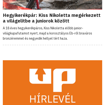
Hegyikerékpár: Kiss Nikoletta megérkezett
a világelitbe a juniorok között
A 18 éves hegyikerékpáros, Kiss Nikoletta előbb junior-
világkupafutamot nyert, majd a korosztályos Eb-ről bravúros
bronzéremmel és negyedik hellyel tért haza.