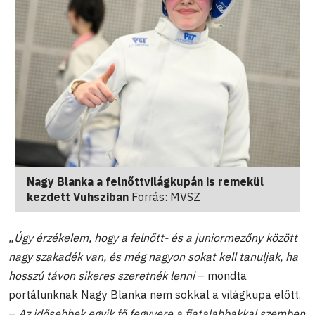
Nagy Blanka a felnőttvilágkupán is remekül
kezdett Vuhsziban
Forrás: MVSZ
„Úgy érzékelem, hogy a felnőtt- és a juniormezőny között
nagy szakadék van, és még nagyon sokat kell tanuljak, ha
hosszú távon sikeres szeretnék lenni
– mondta
portálunknak Nagy Blanka nem sokkal a világkupa előtt.
–
Az idősebbek egyik fő fegyvere a fiatalabbakkal szemben