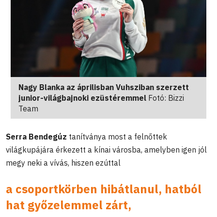
Nagy Blanka az áprilisban Vuhsziban szerzett
junior-világbajnoki ezüstéremmel
Fotó: Bizzi
Team
Serra Bendegúz
tanítványa most a felnőttek
világkupájára érkezett a kínai városba, amelyben igen jól
megy neki a vívás, hiszen ezúttal
a csoportkörben hibátlanul, hatból
hat győzelemmel zárt,