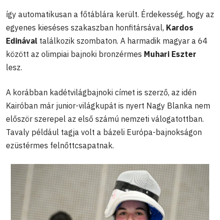
így automatikusan a főtáblára került. Érdekesség, hogy az
egyenes kieséses szakaszban honfitársával,
Kardos
Edinával
találkozik szombaton. A harmadik magyar a 64
között az olimpiai bajnoki bronzérmes
Muhari Eszter
lesz.
A korábban kadétvilágbajnoki címet is szerző, az idén
Kairóban már junior-világkupát is nyert Nagy Blanka nem
először szerepel az első számú nemzeti válogatottban.
Tavaly például tagja volt a bázeli Európa-bajnokságon
ezüstérmes felnőttcsapatnak.