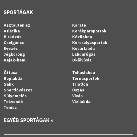
SPORTÁGAK
Asztalitenisz
Karate
Atlétika
Kerékpársportok
Birkózás
Kézilabda
Cselgáncs
Korcsolyasportok
Evezés
Kosárlabda
Jégkorong
Labdarúgás
Kajak-kenu
Ökölvívás
Öttusa
Tollaslabda
Röplabda
Tornasportok
Sakk
Triatlon
Sportlövészet
Úszás
Súlyemelés
Vívás
Tekvondó
Vízilabda
Tenisz
EGYÉB SPORTÁGAK »