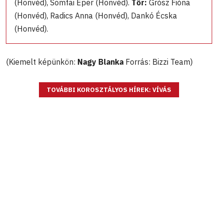
(Honvéd), Somfai Eper (Honvéd).
Tőr:
Grósz Fióna
(Honvéd), Radics Anna (Honvéd), Dankó Écska
(Honvéd).
(Kiemelt képünkön:
Nagy Blanka
Forrás: Bizzi Team)
TOVÁBBI KOROSZTÁLYOS HÍREK: VÍVÁS