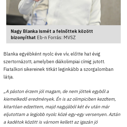
Nagy Blanka ismét a felnőttek között
bizonyíthat
Eb-n Forrás: MVSZ
Blanka egyébként nyolc éve vív, előtte hat évig
szertornázott, amelyben diákolimpiai címig jutott.
Fiatalkori sikereinek titkát leginkább a szorgalomban
látja.
„A páston érzem jól magam, de nem jöttek egyből a
kiemelkedő eredmények. Én is az olimpiciben kezdtem,
kitartóan edzettem, majd nagyjából két év után már
eljutottam a legjobb nyolc közé egy-egy versenyen. Aztán
a kadétok között is várnom kellett az igazán jó