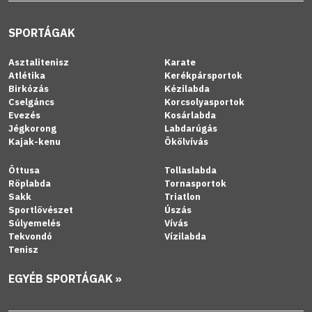
SPORTÁGAK
Asztalitenisz
Karate
Atlétika
Kerékpársportok
Birkózás
Kézilabda
Cselgáncs
Korcsolyasportok
Evezés
Kosárlabda
Jégkorong
Labdarúgás
Kajak-kenu
Ökölvívás
Öttusa
Tollaslabda
Röplabda
Tornasportok
Sakk
Triatlon
Sportlövészet
Úszás
Súlyemelés
Vívás
Tekvondó
Vízilabda
Tenisz
EGYÉB SPORTÁGAK »