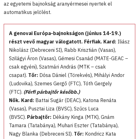
az egyetemi bajnokság aranyérmesei nyertek el
automatikus jelölést.
A genovai Európa-bajnokságon (június 14-19.)
részt vevő magyar válogatott. Férfiak. Kard:
Iliász
Nikolász (Debreceni SI), Rabb Krisztián (Vasas),
Szilágyi Áron (Vasas), Gémesi Csanád (MATE-GEAC –
csak egyéni), Szatmári András (MTK – csak
csapat).
Tőr:
Dósa Dániel (Törekvés), Mihályi Andor
(Ludovika), Szemes Gergő (FTC), Tóth Gergely
(FTC).
(Férfi párbajtőr később.)
Nők. Kard:
Battai Sugár (DEAC), Katona Renáta
(Vasas), Pusztai Liza (BVSC), Szűcs Luca
(BVSC).
Párbajtőr:
Dékány Kinga (MTK), Gnám
Tamara (Tatabánya), Muhari Eszter (Tatabánya),
Nagy Blanka (Debreceni SI).
Tőr:
Kondricz Kata