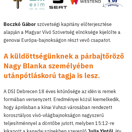
Boczkó Gábor
szövetségi kapitány előterjesztése
alapján a Magyar Vívó Szövetség elnöksége kijelölte a
genovai Európa-bajnokságon részt vevő csapatot.
A küldöttségünknek a párbajtőröző
Nagy Blanka személyében
utánpótláskorú tagja is lesz.
A DSI Debrecen 18 éves kitűnősége az idén is remek
formában versenyzett. Eredményei közül kiemelkedik,
hogy áprilisban a kínai Vuhszi városában rendezett
korosztályos vívó-világbajnokságon nagyszerű
teljesítménnyel a döntőbe jutott, melyben 15:12-re
kikapott a kanadai színekben szereplő
Julia Yintől
, így