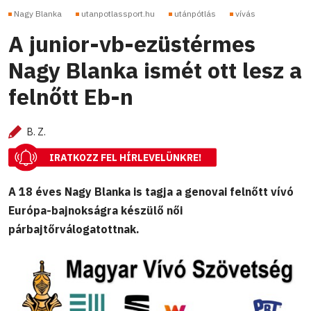
Nagy Blanka
utanpotlassport.hu
utánpótlás
vívás
A junior-vb-ezüstérmes
Nagy Blanka ismét ott lesz a
felnőtt Eb-n
B. Z.
IRATKOZZ FEL HÍRLEVELÜNKRE!
A 18 éves Nagy Blanka is tagja a genovai felnőtt vívó
Európa-bajnokságra készülő női
párbajtőrválogatottnak.