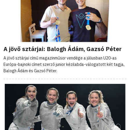
A jövő sztárjai: Balogh Ádám, Gazsó Péter
A jövő sztárjai című magazinműsor vendége a júliusban U20-as
Európa-bajnoki címet szerző junior kézilabda-válogatott két tagja,
Balogh Ádám és Gazsó Péter.