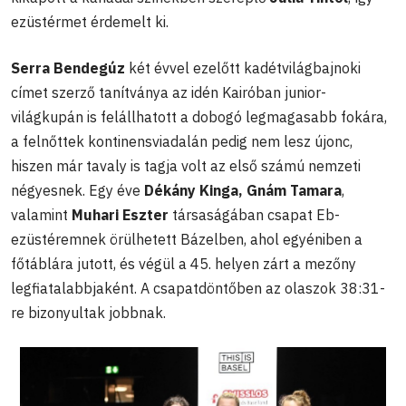
ezüstérmet érdemelt ki.
Serra Bendegúz
két évvel ezelőtt kadétvilágbajnoki
címet szerző tanítványa az idén Kairóban junior-
világkupán is felállhatott a dobogó legmagasabb fokára,
a felnőttek kontinensviadalán pedig nem lesz újonc,
hiszen már tavaly is tagja volt az első számú nemzeti
négyesnek. Egy éve
Dékány Kinga, Gnám Tamara
,
valamint
Muhari Eszter
társaságában csapat Eb-
ezüstéremnek örülhetett Bázelben, ahol egyéniben a
főtáblára jutott, és végül a 45. helyen zárt a mezőny
legfiatalabbjaként. A csapatdöntőben az olaszok 38:31-
re bizonyultak jobbnak.