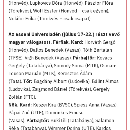
(Honvéd), Lupkovics Dóra (Honvéd), Pásztor Flóra
(Törekvés), Wolf Eszter (Honvéd – csak egyéni),
Nekifor Erika (Törekvés – csak csapat).
Az esseni Universiadén (július 17-22.) részt vevő
magyar válogatott. Férfiak. Kard:
Horváth Gergő
(Honvéd), Dallos Benedek (Vasas), Tóth Bertalan
(TFSE), Vigh Benedek (Vasas).
Párbajtőr:
Kovács
Gergely (Tatabánya), Somody Soma (MTK), Osman-
Touson Maruán (MTK), Keresztes Ádám
(Tata).
Tőr:
Bagdány Albert (Ludovika), Bálint Álmos
(Ludovika), Zsigmond Dániel (Törekvés), Gergely
Zoltán (FTC).
Nők. Kard:
Keszei Kira (BVSC), Spiesz Anna (Vasas),
Pápai Zoé (UTE), Domonkos Emese
(Vasas).
Párbajtőr:
Büki Lili (Tatabánya), Salamon
Réka (Tatabánya), Wimmer Dorina (UTE), Kardos