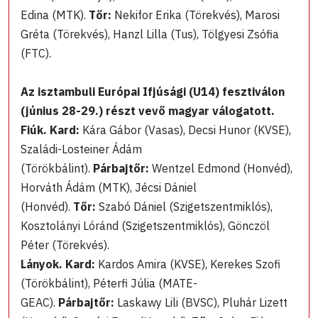
Edina (MTK).
Tőr:
Nekifor Erika (Törekvés), Marosi
Gréta (Törekvés), Hanzl Lilla (Tus), Tölgyesi Zsófia
(FTC).
Az isztambuli Európai Ifjúsági (U14) fesztiválon
(június 28-29.) részt vevő magyar válogatott.
Fiúk. Kard:
Kára Gábor (Vasas), Decsi Hunor (KVSE),
Szaládi-Losteiner Ádám
(Törökbálint).
Párbajtőr:
Wentzel Edmond (Honvéd),
Horváth Ádám (MTK), Jécsi Dániel
(Honvéd).
Tőr:
Szabó Dániel (Szigetszentmiklós),
Kosztolányi Lóránd (Szigetszentmiklós), Gönczöl
Péter (Törekvés).
Lányok. Kard:
Kardos Amira (KVSE), Kerekes Szofi
(Törökbálint), Péterfi Júlia (MATE-
GEAC).
Párbajtőr:
Laskawy Lili (BVSC), Pluhár Lizett