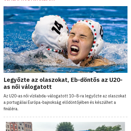
Legyőzte az olaszokat, Eb-döntős az U20-
as női válogatott
Az U20-as női vízilabda-válogatott 10–8-ra legyőzte az olaszokat
a portugáliai Európa-bajnokság elődöntőjében és készülhet a
fináléra.