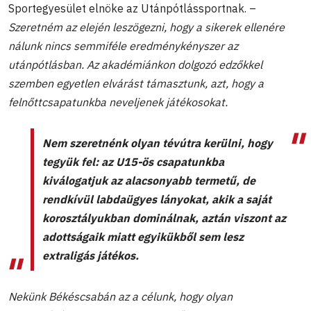
Sportegyesület elnöke az Utánpótlássportnak. –
Szeretném az elején leszögezni, hogy a sikerek ellenére
nálunk nincs semmiféle eredménykényszer az
utánpótlásban. Az akadémiánkon dolgozó edzőkkel
szemben egyetlen elvárást támasztunk, azt, hogy a
felnőttcsapatunkba neveljenek játékosokat.
Nem szeretnénk olyan tévútra kerülni, hogy
tegyük fel: az U15-ös csapatunkba
kiválogatjuk az alacsonyabb termetű, de
rendkívül labdaügyes lányokat, akik a saját
korosztályukban dominálnak, aztán viszont az
adottságaik miatt egyikükből sem lesz
extraligás játékos.
Nekünk Békéscsabán az a célunk, hogy olyan