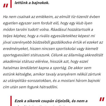
lettünk a bajnokok.
Ha nem csalnak az emlékeim, az elmúlt tíz-tizenöt évben
egyetlen egyszer sem fordult elő, hogy egy klub ilyen
módon tarolni tudott volna. Ráadásul hozzátartozik a
teljes képhez, hogy a rivális egyesületekhez képest mi
jóval szerényebb büdzséből gazdálkodva értük el ezeket az
eredményeket, hiszen nincsen sportiskolai vagy kiemelt
sportegyesületi státuszunk. Célunk az államilag akkreditált
akadémiai státusz elérése, hisszük azt, hogy ezzel
hatalmas lendületet kapna a sportág. De akkor sem
estünk kétségbe, amikor tavaly aranyérem nélkül zártunk
az utánpótlás-sorozatokban, és a mostani három bajnoki
cím után sem fogunk hátradőlni.
Ezek a sikerek csupán útjelzők, és nem a