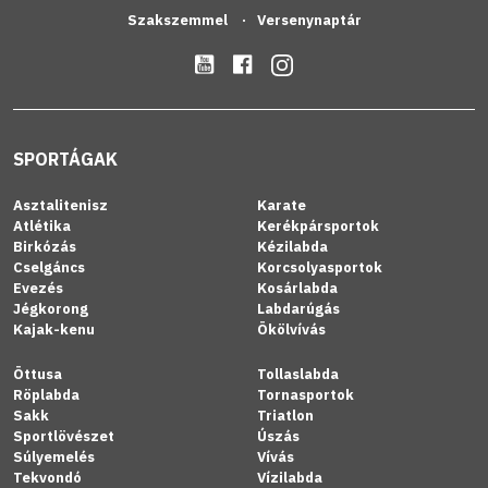
Szakszemmel
Versenynaptár
SPORTÁGAK
Asztalitenisz
Karate
Atlétika
Kerékpársportok
Birkózás
Kézilabda
Cselgáncs
Korcsolyasportok
Evezés
Kosárlabda
Jégkorong
Labdarúgás
Kajak-kenu
Ökölvívás
Öttusa
Tollaslabda
Röplabda
Tornasportok
Sakk
Triatlon
Sportlövészet
Úszás
Súlyemelés
Vívás
Tekvondó
Vízilabda