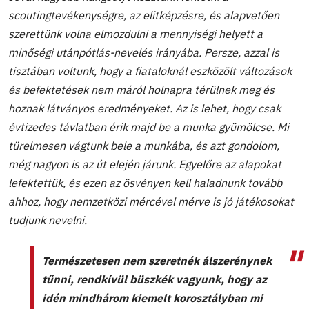
scoutingtevékenységre, az elitképzésre, és alapvetően
szerettünk volna elmozdulni a mennyiségi helyett a
minőségi utánpótlás-nevelés irányába. Persze, azzal is
tisztában voltunk, hogy a fiataloknál eszközölt változások
és befektetések nem máról holnapra térülnek meg és
hoznak látványos eredményeket. Az is lehet, hogy csak
évtizedes távlatban érik majd be a munka gyümölcse. Mi
türelmesen vágtunk bele a munkába, és azt gondolom,
még nagyon is az út elején járunk. Egyelőre az alapokat
lefektettük, és ezen az ösvényen kell haladnunk tovább
ahhoz, hogy nemzetközi mércével mérve is jó játékosokat
tudjunk nevelni.
Természetesen nem szeretnék álszerénynek
tűnni, rendkívül büszkék vagyunk, hogy az
idén mindhárom kiemelt korosztályban mi