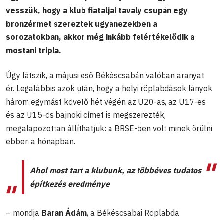
vesszük, hogy a klub fiataljai tavaly csupán egy
bronzérmet szereztek ugyanezekben a
sorozatokban, akkor még inkább felértékelődik a
mostani tripla.
Úgy látszik, a májusi eső Békéscsabán valóban aranyat
ér. Legalábbis azok után, hogy a helyi röplabdások lányok
három egymást követő hét végén az U20-as, az U17-es
és az U15-ös bajnoki címet is megszerezték,
megalapozottan állíthatjuk: a BRSE-ben volt minek örülni
ebben a hónapban.
Ahol most tart a klubunk, az többéves tudatos
építkezés eredménye
– mondja
Baran Ádám
, a Békéscsabai Röplabda