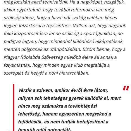
még jócskán akad tennivalónk. Ha a nagyképet vizsgáljuk,
akkor egyértelmű, hogy további reformokra van még
szükség ahhoz, hogy a hazai női szakág valóban képes
legyen felzárkózni a topszinthez. Vallom azt, hogy nagyobb
fokú központosításra lenne szükség a sportágunkban, ne
pedig az legyen, hogy mindenhol különböző elképzelések
mentén dolgoznak az utánpótlásban. Bízom benne, hogy a
Magyar Röplabda Szövetség mielőbb élére áll annak a
folyamatnak, hogy minden egyes klub megtalálja a
szereplét és helyét a honi hierarchiában.
Vérzik a szívem, amikor évről évre látom,
milyen sok tehetséges gyerek kallódik el, mert
nincs meg számukra a továbblépési
lehetőség, hanem egyszerűen megreked a
fejlődésük, és nem tudják beteljesíteni a
bennük rejlő potenciált.