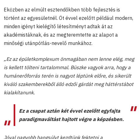
Eközben az elmúlt esztendőkben több fejlesztés is
történt az egyesületnél. Öt évvel ezelőtt például modern,
minden igényt kielégítő létesítményt adtak át az
akadémistáknak, és az megteremtette az alapot a
minőségi utánpótlás-nevelő munkához.
„Ez az épületkomplexum önmagában nem lenne elég, meg
is kellett tölteni tartalommal. Büszke vagyok arra, hogy a
humánerőforrás terén is nagyot léptünk előre, és sikerült
kiváló szakemberekből álló edzői gárdát meg háttérstábot
kialakítanunk.
Ez a csapat aztán két évvel ezelőtt egyfajta
paradigmaváltást hajtott végre a képzésben.
Jóval nagyobb hangsúlyt kezdtünk fektetni a