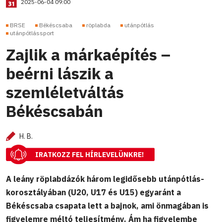
2025-06-04 09:00
BRSE
Békéscsaba
röplabda
utánpótlás
utánpótlássport
Zajlik a márkaépítés –
beérni lászik a
szemléletváltás
Békéscsabán
H. B.
IRATKOZZ FEL HÍRLEVELÜNKRE!
A leány röplabdázók három legidősebb utánpótlás-
korosztályában (U20, U17 és U15) egyaránt a
Békéscsaba csapata lett a bajnok, ami önmagában is
figyelemre méltó teljesítmény. Ám ha figyelembe