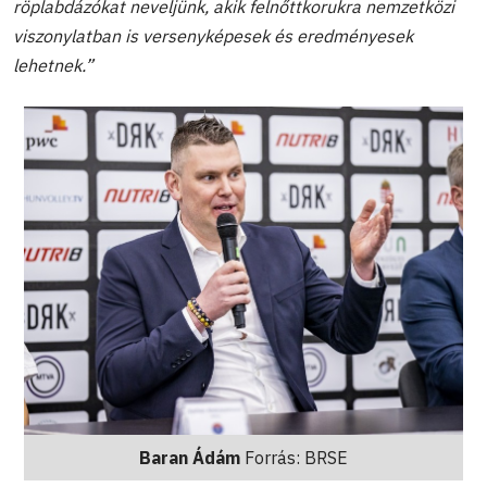
röplabdázókat neveljünk, akik felnőttkorukra nemzetközi
viszonylatban is versenyképesek és eredményesek
lehetnek.”
Baran Ádám
Forrás: BRSE