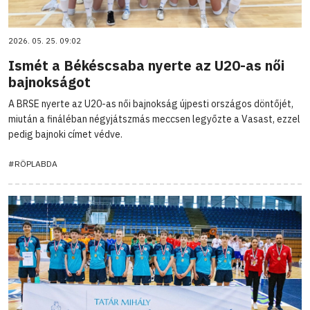
2026. 05. 25. 09:02
Ismét a Békéscsaba nyerte az U20-as női
bajnokságot
A BRSE nyerte az U20-as női bajnokság újpesti országos döntőjét,
miután a fináléban négyjátszmás meccsen legyőzte a Vasast, ezzel
pedig bajnoki címet védve.
#RÖPLABDA