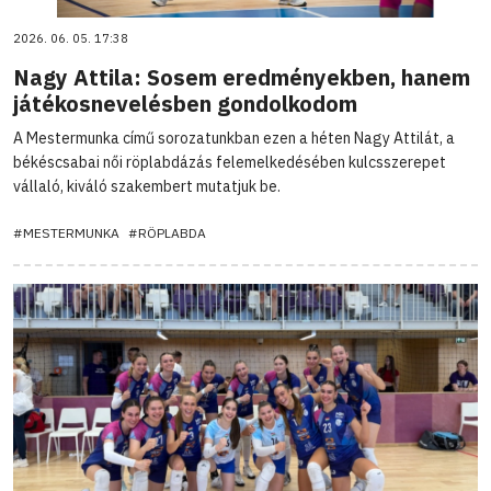
2026. 06. 05. 17:38
Nagy Attila: Sosem eredményekben, hanem
játékosnevelésben gondolkodom
A Mestermunka című sorozatunkban ezen a héten Nagy Attilát, a
békéscsabai női röplabdázás felemelkedésében kulcsszerepet
vállaló, kiváló szakembert mutatjuk be.
#MESTERMUNKA
#RÖPLABDA