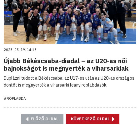
2025. 05. 19. 14:18
Újabb Békéscsaba-diadal – az U20-as női
bajnokságot is megnyerték a viharsarkiak
Duplázni tudott a Békéscsaba: az U17-es után az U20-as országos
döntőt is megnyerték a viharsarki leány röplabdázók.
#RÖPLABDA
ELŐZŐ OLDAL
KÖVETKEZŐ OLDAL