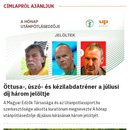
CÍMLAPRÓL AJÁNLJUK
Öttusa-, úszó- és kézilabdatréner a júliusi
díj három jelöltje
A Magyar Edzők Társasága és az Utanpotlassport.hu
szerkesztősége alkotta kuratórium megnevezte A hónap
utánpótlásedzője díj júliusi kiírásának három jelöltjét.