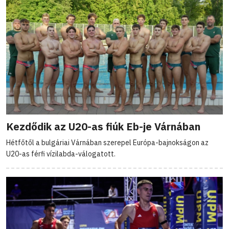
Kezdődik az U20-as fiúk Eb-je Várnában
Hétfőtől a bulgáriai Várnában szerepel Európa-bajnokságon az
U20-as férfi vízilabda-válogatott.