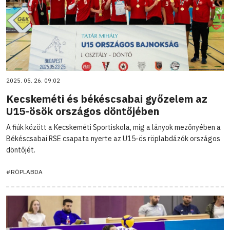
2025. 05. 26. 09:02
Kecskeméti és békéscsabai győzelem az
U15-ösök országos döntőjében
A fiúk között a Kecskeméti Sportiskola, míg a lányok mezőnyében a
Békéscsabai RSE csapata nyerte az U15-ös röplabdázók országos
döntőjét.
#RÖPLABDA