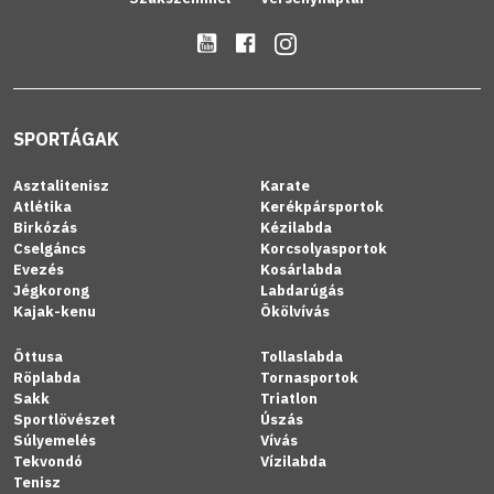
SPORTÁGAK
Asztalitenisz
Karate
Atlétika
Kerékpársportok
Birkózás
Kézilabda
Cselgáncs
Korcsolyasportok
Evezés
Kosárlabda
Jégkorong
Labdarúgás
Kajak-kenu
Ökölvívás
Öttusa
Tollaslabda
Röplabda
Tornasportok
Sakk
Triatlon
Sportlövészet
Úszás
Súlyemelés
Vívás
Tekvondó
Vízilabda
Tenisz