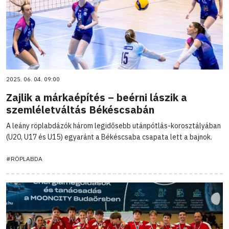
2025. 06. 04. 09:00
Zajlik a márkaépítés – beérni lászik a
szemléletváltás Békéscsabán
A leány röplabdázók három legidősebb utánpótlás-korosztályában
(U20, U17 és U15) egyaránt a Békéscsaba csapata lett a bajnok.
#RÖPLABDA