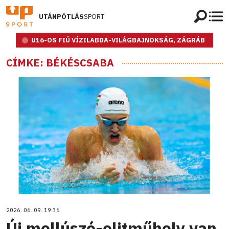
UTÁNPÓTLÁS
SPORT
U16-OS FIÚ VÍZILABDA-VILÁGBAJNOKSÁG, ZÁGRÁB
CÍMKE: BÉKÉSCSABA
2026. 06. 09. 19:36
Új mellúszó-elitműhely van