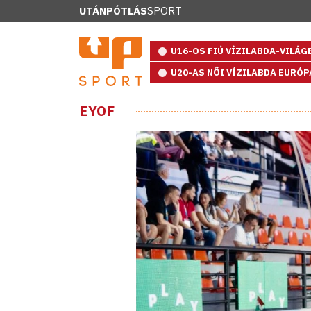
UTÁNPÓTLÁS
SPORT
U16-OS FIÚ VÍZILABDA-VILÁ
U20-AS NŐI VÍZILABDA EURÓ
EYOF