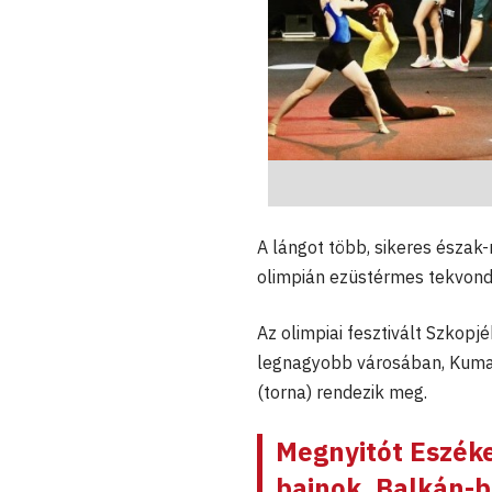
A lángot több, sikeres észak-
olimpián ezüstérmes tekvond
Az olimpiai fesztivált Szkop
legnagyobb városában, Kuman
(torna) rendezik meg.
Megnyitót Eszéke
bajnok, Balkán-b