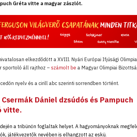
puch Gréta vitte a magyar zászlót.
ivatalosan elkezdődött a XVIII. Nyári Európai Ifjúsági Olimpia
 sportoló áll rajthoz –
számolt be
a Magyar Olimpiai Bizottsá
edón nyelv és a cirill abc szerinti sorrendben történt.
t
Csermák Dániel
dzsúdós és
Pampuch
vitte.
idején a tribünön foglaltak helyet. A hagyományoknak megfel
rók, játékvezetők nevében is elhangzott az eskü.