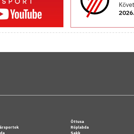
Követ
2026.
Öttusa
ársportok
Röplabda
bda
Sakk