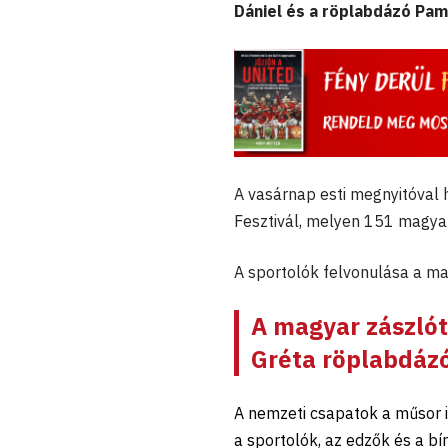
Dániel és a röplabdázó Pam
A vasárnap esti megnyitóval h
Fesztivál, melyen 151 magyar
A sportolók felvonulása a mac
A magyar zászló
Gréta
röplabdázó 
A nemzeti csapatok a műsor 
a sportolók, az edzők és a bí