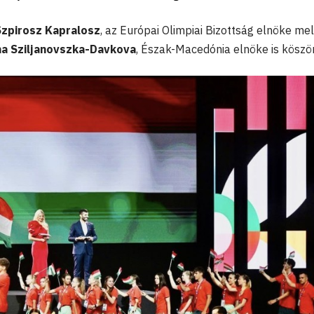
Szpirosz Kapralosz
, az Európai Olimpiai Bizottság elnöke mel
a Sziljanovszka-Davkova
, Észak-Macedónia elnöke is köszö