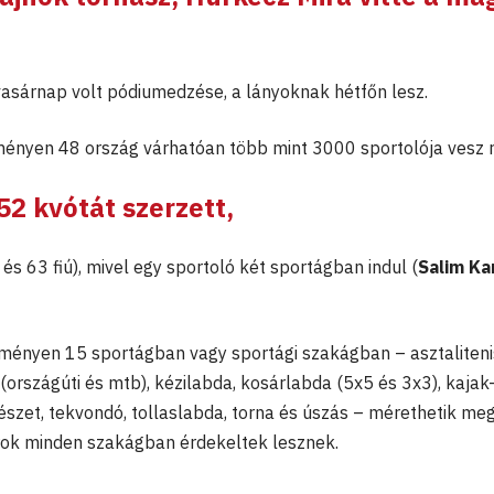
vasárnap volt pódiumedzése, a lányoknak hétfőn lesz.
ményen 48 ország várhatóan több mint 3000 sportolója vesz r
2 kvótát szerzett,
s 63 fiú), mivel egy sportoló két sportágban indul (
Salim Ka
eseményen 15 sportágban vagy sportági szakágban – asztaliteni
 (országúti és mtb), kézilabda, kosárlabda (5x5 és 3x3), kaja
észet, tekvondó, tollaslabda, torna és úszás – mérethetik me
rok minden szakágban érdekeltek lesznek.