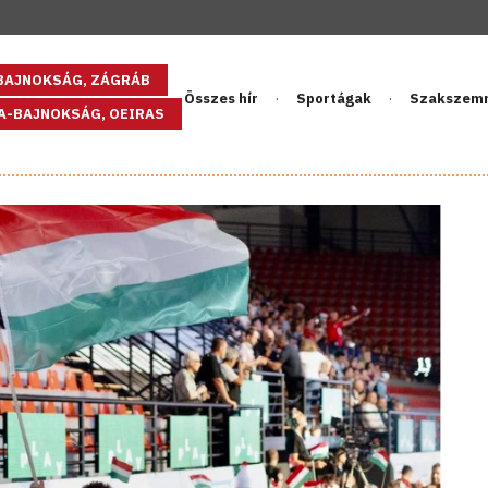
GBAJNOKSÁG, ZÁGRÁB
Összes hír
Sportágak
Szakszem
PA-BAJNOKSÁG, OEIRAS