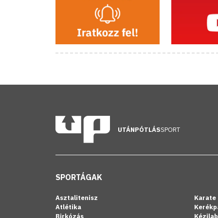
UTÁNPÓTLÁS
SPORT
SPORTÁGAK
Asztalitenisz
Karate
Atlétika
Kerékp
Birkózás
Kézila