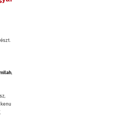
észt.
milah
,
sz,
k-kenu
g