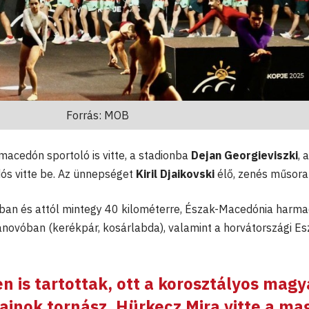
Forrás: MOB
macedón sportoló is vitte, a stadionba
Dejan Georgieviszki
, 
ós vitte be. Az ünnepséget
Kiril Djaikovski
élő, zenés műsora 
jéban és attól mintegy 40 kilométerre, Észak-Macedónia harma
ovóban (kerékpár, kosárlabda), valamint a horvátországi E
n is tartottak, ott a korosztályos magy
ajnok tornász,
Hürkecz Mira
vitte a ma