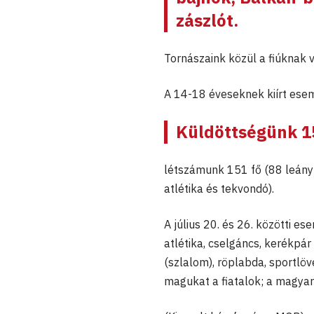
zászlót.
Tornászaink közül a fiúknak 
A 14-18 éveseknek kiírt ese
Küldöttségünk 15
létszámunk 151 fő (88 leány é
atlétika és tekvondó).
A július 20. és 26. közötti 
atlétika, cselgáncs, kerékpár
(szlalom), röplabda, sportlöv
magukat a fiatalok; a magya