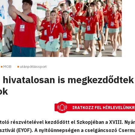
MOB
utánpótlássport
 hivatalosan is megkezdődtek
ok
IRATKOZZ FEL HÍRLEVELÜNKR
oló részvételével kezdődött el Szkopjéban a XVIII. Nyár
Fesztivál (EYOF). A nyitóünnepségen a cselgáncsozó Cserm