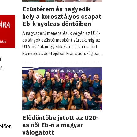
Ezüstérem és negyedik
hely a korosztályos csapat
Eb-k nyolcas döntőiben
A nagyszerű menetelésük végén az U16-
os lányok ezüstérmesként zártak, míg az
U16-os fiúk negyedikek lettek a csapat
Eb nyolcas döntőjében Franciaországban.
i
g.
Elődöntőbe jutott az U20-
as női Eb-n a magyar
elően
válogatott