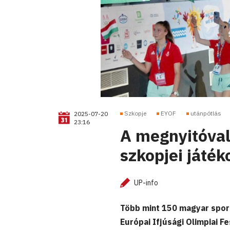
Szkopje
EYOF
utánpótlás
2025-07-20
23:16
A megnyitóval
szkopjei játék
UP-info
Több mint 150 magyar sport
Európai Ifjúsági Olimpiai 