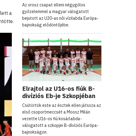
Az orosz csapat elleni négygólos
győzelemmel a magyar válogatott
lett a
bejutott az U20-as női vízilabda Európa-
ntötte.
bajnokság elődöntőjébe.
Elrajtol az U16-os fiúk B-
divíziós Eb-je Szkopjéban
Csütörtök este az észtek ellen játssza az
első csoportmeccsét a Moosz Milán
vezette U16-os fiú kosárlabda-
válogatott a szkopjei B-dívíziós Európa-
bajnokságon.