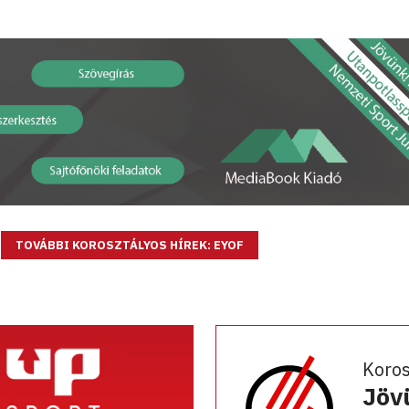
TOVÁBBI KOROSZTÁLYOS HÍREK: EYOF
Koro
Jöv