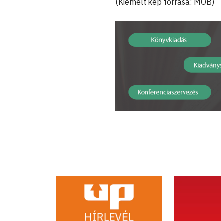
(Kiemelt kép forrása: MOB)