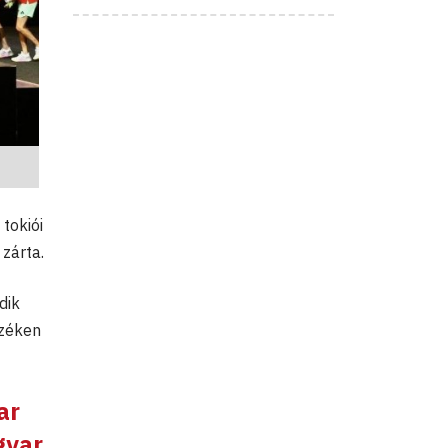
a tokiói
zárta.
dik
széken
ar
gyar