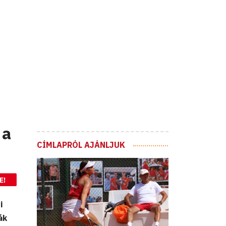
 a
CÍMLAPRÓL AJÁNLJUK
E!
i
ák