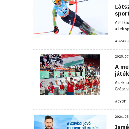
Látsz
spor
A milán
a téli 
#SZAKS
2025. 07
A me
játé
A szkop
Gréta v
#EYOF
2024. 05
Ismét