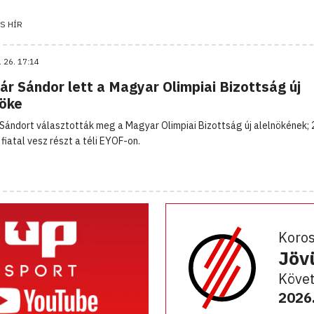
S HÍR
. 26. 17:14
r Sándor lett a Magyar Olimpiai Bizottság új
nöke
Sándort választották meg a Magyar Olimpiai Bizottság új alelnökének; 
fiatal vesz részt a téli EYOF-on.
Koro
Jöv
Követ
2026.