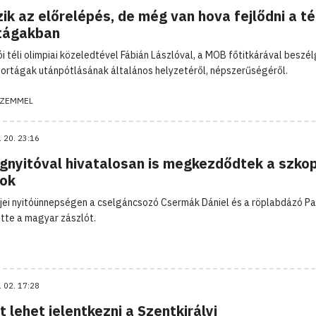
ik az előrelépés, de még van hova fejlődni a té
tágakban
ói téli olimpiai közeledtével Fábián Lászlóval, a MOB főtitkárával beszé
sportágak utánpótlásának általános helyzetéről, népszerűségéről.
ZEMMEL
. 20. 23:16
gnyitóval hivatalosan is megkezdődtek a szkop
kok
jei nyitóünnepségen a cselgáncsozó Csermák Dániel és a röplabdázó P
itte a magyar zászlót.
. 02. 17:28
 lehet jelentkezni a Szentkirályi