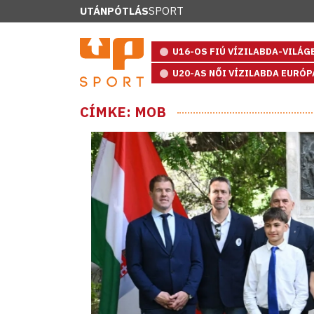
UTÁNPÓTLÁS
SPORT
U16-OS FIÚ VÍZILABDA-VILÁ
U20-AS NŐI VÍZILABDA EURÓ
CÍMKE: MOB