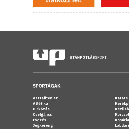
UTÁNPÓTLÁS
SPORT
SPORTÁGAK
Asztalitenisz
Karate
Atlétika
Kerékp
Birkózás
Kézila
Cselgáncs
Korcso
Evezés
Kosárl
Jégkorong
Labdar