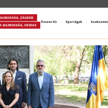
GBAJNOKSÁG, ZÁGRÁB
Összes hír
Sportágak
Szakszem
PA-BAJNOKSÁG, OEIRAS