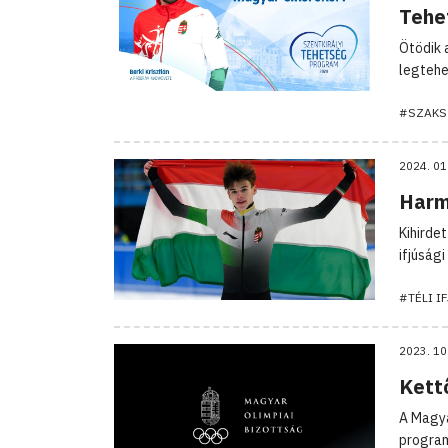
Tehe
Ötödik 
legtehe
#SZAKS
2024. 01
Harm
Kihirde
ifjúság
#TÉLI I
2023. 10
Kett
A Magya
progra