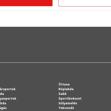
Öttusa
ársportok
Röplabda
bda
Sakk
lyasportok
Sportlövészet
abda
Súlyemelés
úgás
Tekvondó