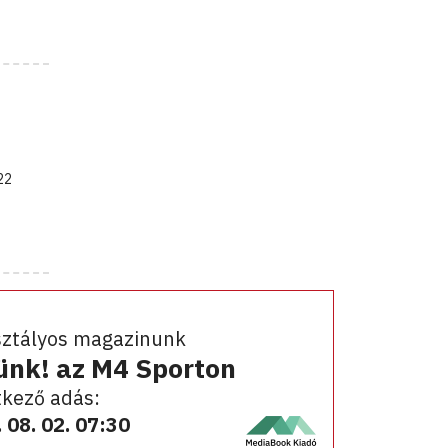
22
sztályos magazinunk
ünk! az M4 Sporton
kező adás:
 08. 02. 07:30