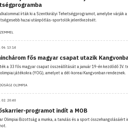
tségprogramba
alkalommal írták ki a Szentkirályi Tehetségprogramot, amelybe várják a
tségesebb hazai utánpótlás-sportolók jelentkezését.
ZEMMEL
. 06. 13:14
inchárom fős magyar csapat utazik Kangvonb
tték a 33 fős magyar csapat összeállítását a január 19-én kezdődő IV. té
i olimpiai játékokra (YOG), amelyet a dél-koreai Kangvonban rendeznek.
FJÚSÁGI OLIMPIA
. 02. 20:40
őskarrier-programot indít a MOB
r Olimpiai Bizottság a munka, a tanulás és a sport összehangolásáért i
mot.