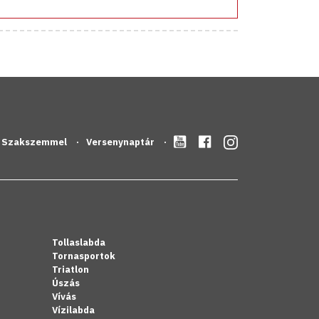
Szakszemmel
Versenynaptár
Tollaslabda
Tornasportok
Triatlon
Úszás
Vívás
Vízilabda