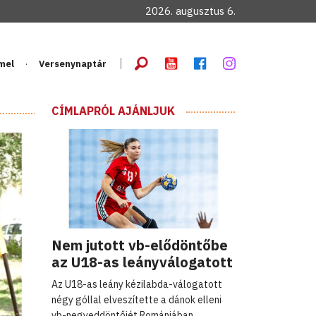
2026. augusztus 6.
mel
Versenynaptár
CÍMLAPRÓL AJÁNLJUK
Nem jutott vb-elődöntőbe
az U18-as leányválogatott
Az U18-as leány kézilabda-válogatott
négy góllal elveszítette a dánok elleni
vb-negyeddöntőjét Romániában.