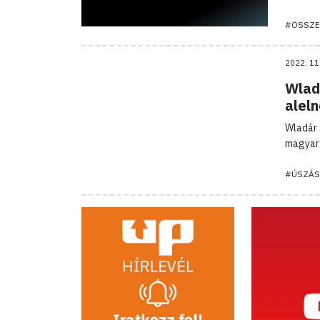
#ÖSSZE
2022. 11
Wladá
alel
Wladár 
magyar 
#ÚSZÁS