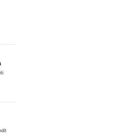
a
li
ndít