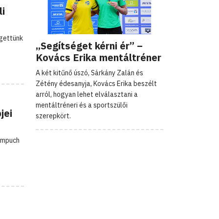
li
lgettünk
„Segítséget kérni ér” –
Kovács Erika mentáltréner
A két kitűnő úszó, Sárkány Zalán és
Zétény édesanyja, Kovács Erika beszélt
arról, hogyan lehet elválasztani a
mentáltréneri és a sportszülői
jei
szerepkört.
ampuch