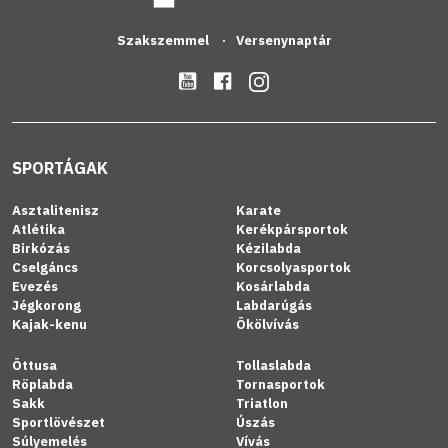
Szakszemmel
Versenynaptár
SPORTÁGAK
Asztalitenisz
Karate
Atlétika
Kerékpársportok
Birkózás
Kézilabda
Cselgáncs
Korcsolyasportok
Evezés
Kosárlabda
Jégkorong
Labdarúgás
Kajak-kenu
Ökölvívás
Öttusa
Tollaslabda
Röplabda
Tornasportok
Sakk
Triatlon
Sportlövészet
Úszás
Súlyemelés
Vívás