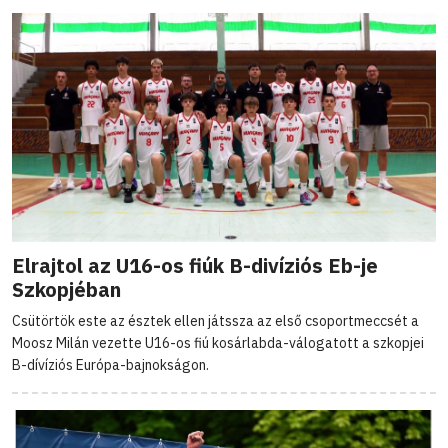
Elrajtol az U16-os fiúk B-divíziós Eb-je
Szkopjéban
Csütörtök este az észtek ellen játssza az első csoportmeccsét a
Moosz Milán vezette U16-os fiú kosárlabda-válogatott a szkopjei
B-dívíziós Európa-bajnokságon.