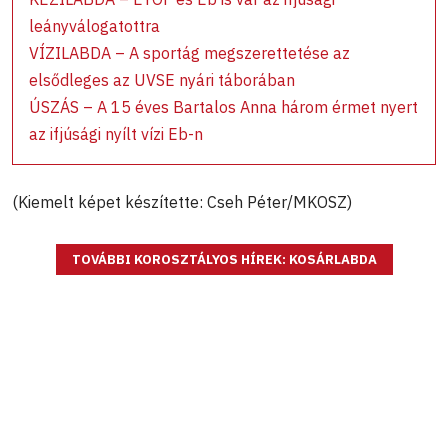
leányválogatottra
VÍZILABDA – A sportág megszerettetése az
elsődleges az UVSE nyári táborában
ÚSZÁS – A 15 éves Bartalos Anna három érmet nyert
az ifjúsági nyílt vízi Eb-n
(Kiemelt képet készítette: Cseh Péter/MKOSZ)
TOVÁBBI KOROSZTÁLYOS HÍREK: KOSÁRLABDA