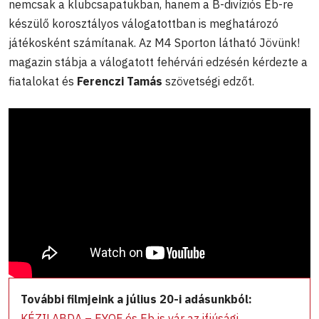
nemcsak a klubcsapatukban, hanem a B-divíziós Eb-re
készülő korosztályos válogatottban is meghatározó
játékosként számítanak. Az M4 Sporton látható Jövünk!
magazin stábja a válogatott fehérvári edzésén kérdezte a
fiatalokat és
Ferenczi Tamás
szövetségi edzőt.
További filmjeink a július 20-i adásunkból:
KÉZILABDA – EYOF és Eb is vár az ifjúsági