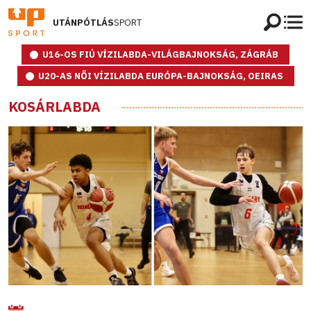
UTÁNPÓTLÁS
SPORT
U16-OS FIÚ VÍZILABDA-VILÁGBAJNOKSÁG, ZÁGRÁB
U20-AS NŐI VÍZILABDA EURÓPA-BAJNOKSÁG, OEIRAS
KOSÁRLABDA