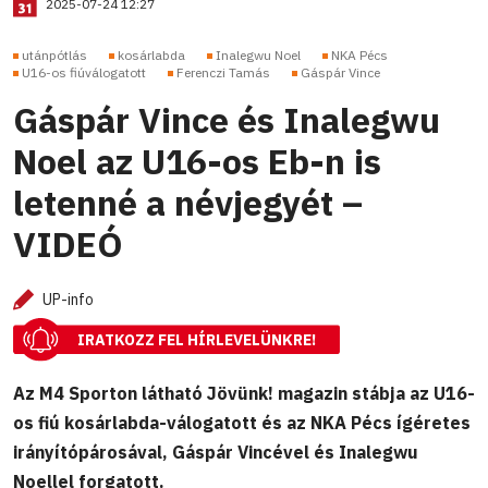
2025-07-24 12:27
utánpótlás
kosárlabda
Inalegwu Noel
NKA Pécs
U16-os fiúválogatott
Ferenczi Tamás
Gáspár Vince
Gáspár Vince és Inalegwu
Noel az U16-os Eb-n is
letenné a névjegyét –
VIDEÓ
UP-info
IRATKOZZ FEL HÍRLEVELÜNKRE!
Az M4 Sporton látható Jövünk! magazin stábja az U16-
os fiú kosárlabda-válogatott és az NKA Pécs ígéretes
irányítópárosával, Gáspár Vincével és Inalegwu
Noellel forgatott.