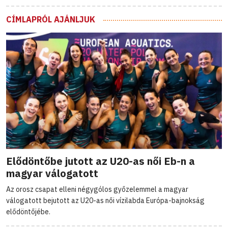
CÍMLAPRÓL AJÁNLJUK
Elődöntőbe jutott az U20-as női Eb-n a
magyar válogatott
Az orosz csapat elleni négygólos győzelemmel a magyar
válogatott bejutott az U20-as női vízilabda Európa-bajnokság
elődöntőjébe.